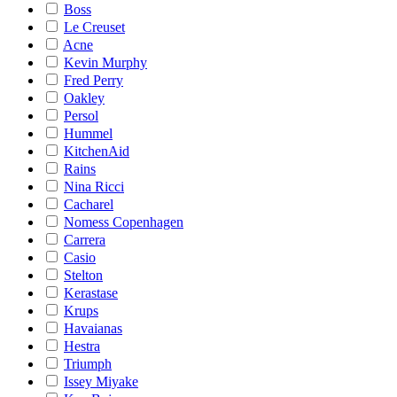
Boss
Le Creuset
Acne
Kevin Murphy
Fred Perry
Oakley
Persol
Hummel
KitchenAid
Rains
Nina Ricci
Cacharel
Nomess Copenhagen
Carrera
Casio
Stelton
Kerastase
Krups
Havaianas
Hestra
Triumph
Issey Miyake