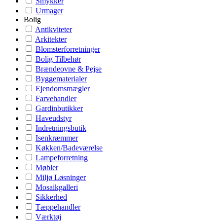
Smykker
Urmager
Bolig
Antikviteter
Arkitekter
Blomsterforretninger
Bolig Tilbehør
Brændeovne & Pejse
Byggematerialer
Ejendomsmægler
Farvehandler
Gardinbutikker
Haveudstyr
Indretningsbutik
Isenkræmmer
Køkken/Badeværelse
Lampeforretning
Møbler
Miljø Løsninger
Mosaikgalleri
Sikkerhed
Tæppehandler
Værktøj