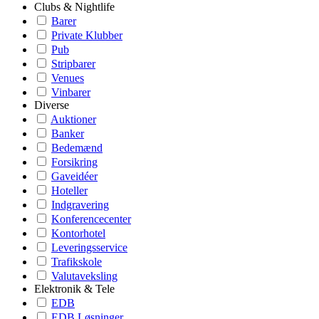
Clubs & Nightlife
Barer
Private Klubber
Pub
Stripbarer
Venues
Vinbarer
Diverse
Auktioner
Banker
Bedemænd
Forsikring
Gaveidéer
Hoteller
Indgravering
Konferencecenter
Kontorhotel
Leveringsservice
Trafikskole
Valutaveksling
Elektronik & Tele
EDB
EDB Løsninger