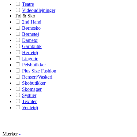
Teatre
Videoudlejninger
Tøj & Sko
2nd Hand
Børnesko
Børnetøj
Dametøj
Garnbutik
Herretøj
Lingerie
Pelsbutikker
Plus Size Fashion
Renseri/Vaskeri
Skobutikker
Skomager
Systuer
Textiler
Ventetøj
Mærker
-