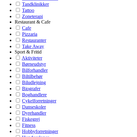
Tandklinikker
Tattoo
Zoneterapi
Restaurant & Cafe
Cafe
Pizzaria
Restauranter
Take Away
Sport & Fritid
Aktiviteter
Børneudstyr
Bilforhandler
Biltilbehør
Biludlejning
Biografer
Boghandlere
Cykelforretninger
Danseskoler
Dyrehandler
Fiskegrej
Fitness
Hobbyforretninger