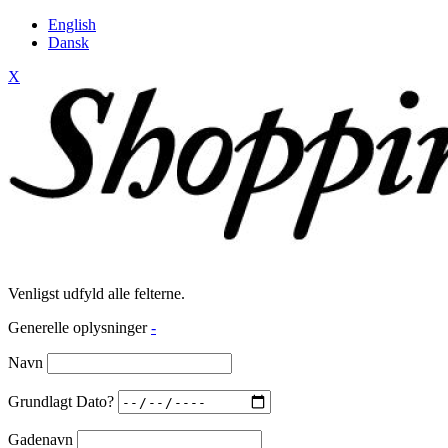
English
Dansk
X
Venligst udfyld alle felterne.
Generelle oplysninger
-
Navn
Grundlagt Dato?
Gadenavn