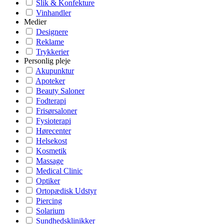
Slik & Konfekture
Vinhandler
Medier
Designere
Reklame
Trykkerier
Personlig pleje
Akupunktur
Apoteker
Beauty Saloner
Fodterapi
Frisørsaloner
Fysioterapi
Hørecenter
Helsekost
Kosmetik
Massage
Medical Clinic
Optiker
Ortopædisk Udstyr
Piercing
Solarium
Sundhedsklinikker