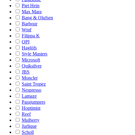
Piet Hein
Max Mara
Bang & Olufsen
Barbour
Wmf
Filippa K
OPI
Haglöfs
Style Masters
Microsoft
Quiksilver
JBS
Moncler
Saint Tropez
Nespresso
Lamaze
Parajumpers
Hoptimist
Reef
Mulberry
Jurlique
Scholl