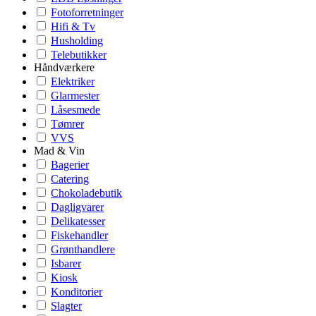
Fotoforretninger
Hifi & Tv
Husholding
Telebutikker
Håndværkere
Elektriker
Glarmester
Låsesmede
Tømrer
VVS
Mad & Vin
Bagerier
Catering
Chokoladebutik
Dagligvarer
Delikatesser
Fiskehandler
Grønthandlere
Isbarer
Kiosk
Konditorier
Slagter