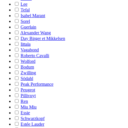
Lee
Tefal
Isabel Marant
Sorel
Guerlain
Alexander Wang
Day Birger et Mikkelsen
Iittala
Vagabond
Roberto Cavalli
Wolford
Bodum
Zwilling
Södahl
Peak Performance
Peugeot
Pillivuyt
Ren
Miu Miu
Essie
Schwarzkopf
Estée Lauder