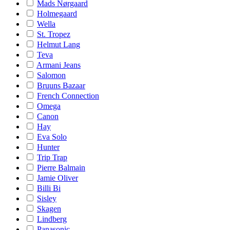
Mads Nørgaard
Holmegaard
Wella
St. Tropez
Helmut Lang
Teva
Armani Jeans
Salomon
Bruuns Bazaar
French Connection
Omega
Canon
Hay
Eva Solo
Hunter
Trip Trap
Pierre Balmain
Jamie Oliver
Billi Bi
Sisley
Skagen
Lindberg
Panasonic