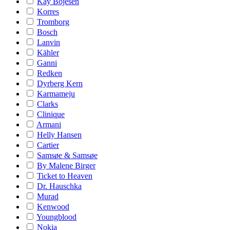
Kay Bojesen
Korres
Tromborg
Bosch
Lanvin
Kähler
Ganni
Redken
Dyrberg Kern
Karmameju
Clarks
Clinique
Armani
Helly Hansen
Cartier
Samsøe & Samsøe
By Malene Birger
Ticket to Heaven
Dr. Hauschka
Murad
Kenwood
Youngblood
Nokia