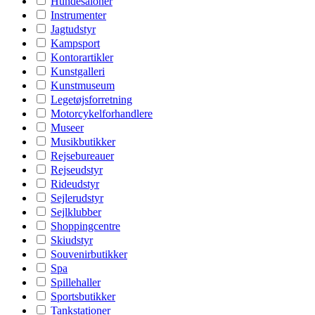
Hundesaloner
Instrumenter
Jagtudstyr
Kampsport
Kontorartikler
Kunstgalleri
Kunstmuseum
Legetøjsforretning
Motorcykelforhandlere
Museer
Musikbutikker
Rejsebureauer
Rejseudstyr
Rideudstyr
Sejlerudstyr
Sejlklubber
Shoppingcentre
Skiudstyr
Souvenirbutikker
Spa
Spillehaller
Sportsbutikker
Tankstationer