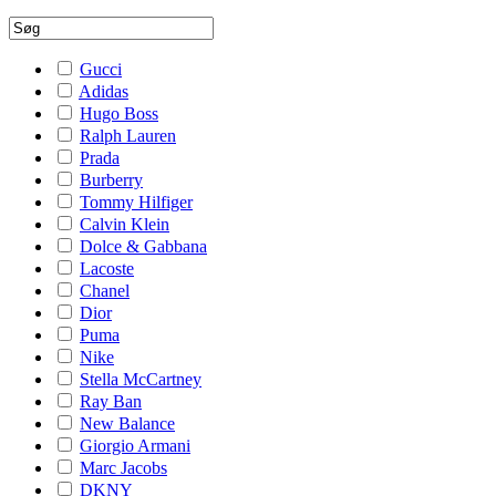
Gucci
Adidas
Hugo Boss
Ralph Lauren
Prada
Burberry
Tommy Hilfiger
Calvin Klein
Dolce & Gabbana
Lacoste
Chanel
Dior
Puma
Nike
Stella McCartney
Ray Ban
New Balance
Giorgio Armani
Marc Jacobs
DKNY