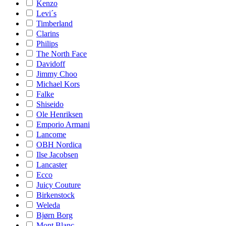
Kenzo
Levi´s
Timberland
Clarins
Philips
The North Face
Davidoff
Jimmy Choo
Michael Kors
Falke
Shiseido
Ole Henriksen
Emporio Armani
Lancome
OBH Nordica
Ilse Jacobsen
Lancaster
Ecco
Juicy Couture
Birkenstock
Weleda
Bjørn Borg
Mont Blanc