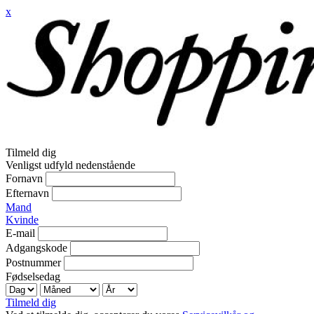
x
Tilmeld dig
Venligst udfyld nedenstående
Fornavn
Efternavn
Mand
Kvinde
E-mail
Adgangskode
Postnummer
Fødselsedag
Tilmeld dig