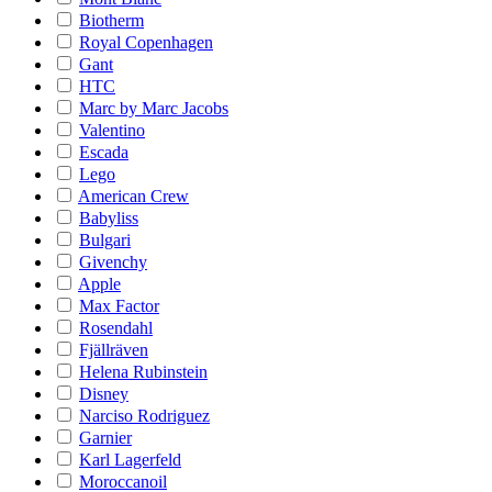
Biotherm
Royal Copenhagen
Gant
HTC
Marc by Marc Jacobs
Valentino
Escada
Lego
American Crew
Babyliss
Bulgari
Givenchy
Apple
Max Factor
Rosendahl
Fjällräven
Helena Rubinstein
Disney
Narciso Rodriguez
Garnier
Karl Lagerfeld
Moroccanoil