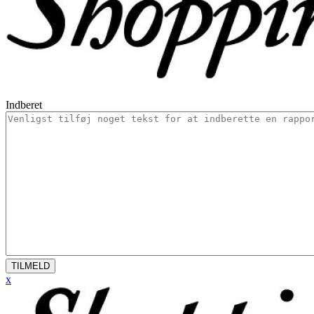
Indberet
TILMELD
x