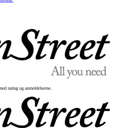
politik.
med rating og anmeldelserne.