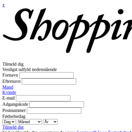
x
Tilmeld dig
Venligst udfyld nedenstående
Fornavn
Efternavn
Mand
Kvinde
E-mail
Adgangskode
Postnummer
Fødselsedag
Tilmeld dig