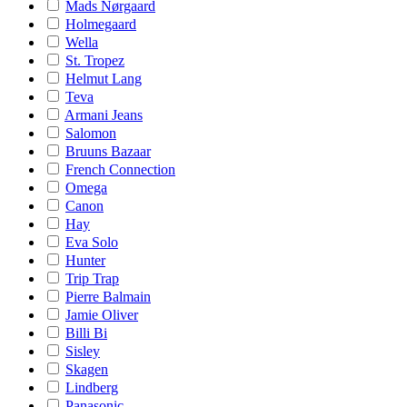
Mads Nørgaard
Holmegaard
Wella
St. Tropez
Helmut Lang
Teva
Armani Jeans
Salomon
Bruuns Bazaar
French Connection
Omega
Canon
Hay
Eva Solo
Hunter
Trip Trap
Pierre Balmain
Jamie Oliver
Billi Bi
Sisley
Skagen
Lindberg
Panasonic