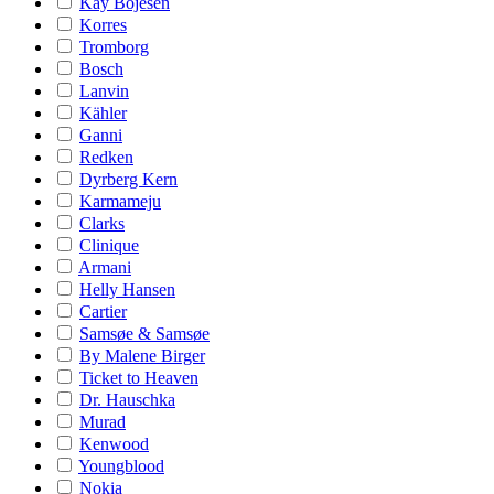
Kay Bojesen
Korres
Tromborg
Bosch
Lanvin
Kähler
Ganni
Redken
Dyrberg Kern
Karmameju
Clarks
Clinique
Armani
Helly Hansen
Cartier
Samsøe & Samsøe
By Malene Birger
Ticket to Heaven
Dr. Hauschka
Murad
Kenwood
Youngblood
Nokia