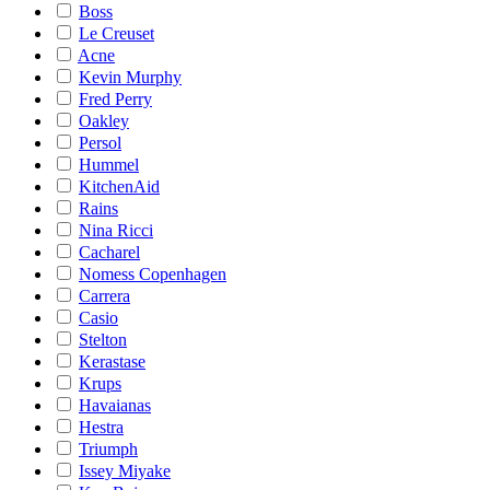
Boss
Le Creuset
Acne
Kevin Murphy
Fred Perry
Oakley
Persol
Hummel
KitchenAid
Rains
Nina Ricci
Cacharel
Nomess Copenhagen
Carrera
Casio
Stelton
Kerastase
Krups
Havaianas
Hestra
Triumph
Issey Miyake