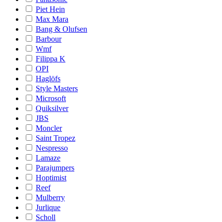
Piet Hein
Max Mara
Bang & Olufsen
Barbour
Wmf
Filippa K
OPI
Haglöfs
Style Masters
Microsoft
Quiksilver
JBS
Moncler
Saint Tropez
Nespresso
Lamaze
Parajumpers
Hoptimist
Reef
Mulberry
Jurlique
Scholl