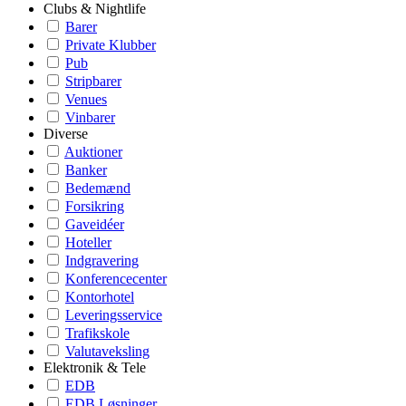
Clubs & Nightlife
Barer
Private Klubber
Pub
Stripbarer
Venues
Vinbarer
Diverse
Auktioner
Banker
Bedemænd
Forsikring
Gaveidéer
Hoteller
Indgravering
Konferencecenter
Kontorhotel
Leveringsservice
Trafikskole
Valutaveksling
Elektronik & Tele
EDB
EDB Løsninger