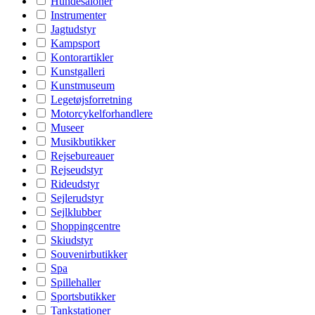
Hundesaloner
Instrumenter
Jagtudstyr
Kampsport
Kontorartikler
Kunstgalleri
Kunstmuseum
Legetøjsforretning
Motorcykelforhandlere
Museer
Musikbutikker
Rejsebureauer
Rejseudstyr
Rideudstyr
Sejlerudstyr
Sejlklubber
Shoppingcentre
Skiudstyr
Souvenirbutikker
Spa
Spillehaller
Sportsbutikker
Tankstationer