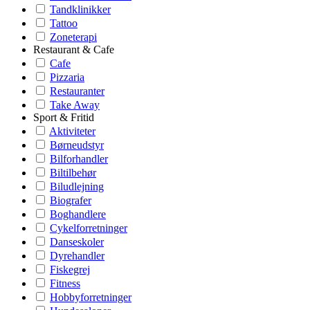
Tandklinikker
Tattoo
Zoneterapi
Restaurant & Cafe
Cafe
Pizzaria
Restauranter
Take Away
Sport & Fritid
Aktiviteter
Børneudstyr
Bilforhandler
Biltilbehør
Biludlejning
Biografer
Boghandlere
Cykelforretninger
Danseskoler
Dyrehandler
Fiskegrej
Fitness
Hobbyforretninger