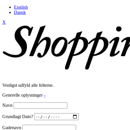
English
Dansk
X
Venligst udfyld alle felterne.
Generelle oplysninger
-
Navn
Grundlagt Dato?
Gadenavn