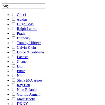
Gucci
Adidas
Hugo Boss
Ralph Lauren
Prada
Burberry
Tommy Hilfiger
Calvin Klein
Dolce & Gabbana
Lacoste
Chanel
Dior
Puma
Nike
Stella McCartney
Ray Ban
New Balance
Giorgio Armani
Marc Jacobs
DKNY