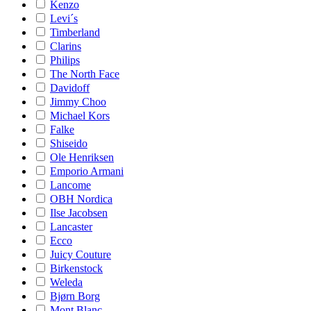
Kenzo
Levi´s
Timberland
Clarins
Philips
The North Face
Davidoff
Jimmy Choo
Michael Kors
Falke
Shiseido
Ole Henriksen
Emporio Armani
Lancome
OBH Nordica
Ilse Jacobsen
Lancaster
Ecco
Juicy Couture
Birkenstock
Weleda
Bjørn Borg
Mont Blanc