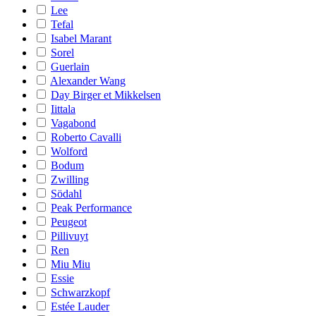
Lee
Tefal
Isabel Marant
Sorel
Guerlain
Alexander Wang
Day Birger et Mikkelsen
Iittala
Vagabond
Roberto Cavalli
Wolford
Bodum
Zwilling
Södahl
Peak Performance
Peugeot
Pillivuyt
Ren
Miu Miu
Essie
Schwarzkopf
Estée Lauder