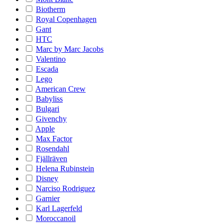
Biotherm
Royal Copenhagen
Gant
HTC
Marc by Marc Jacobs
Valentino
Escada
Lego
American Crew
Babyliss
Bulgari
Givenchy
Apple
Max Factor
Rosendahl
Fjällräven
Helena Rubinstein
Disney
Narciso Rodriguez
Garnier
Karl Lagerfeld
Moroccanoil