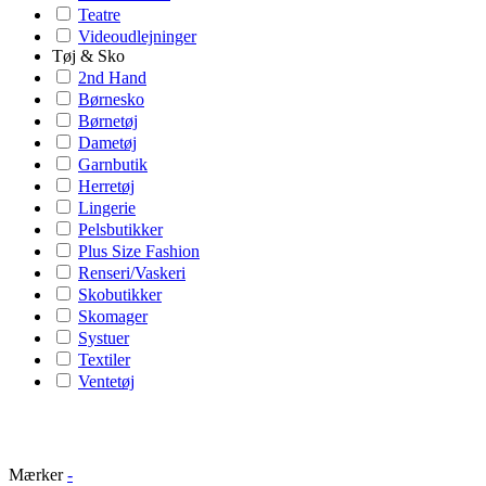
Teatre
Videoudlejninger
Tøj & Sko
2nd Hand
Børnesko
Børnetøj
Dametøj
Garnbutik
Herretøj
Lingerie
Pelsbutikker
Plus Size Fashion
Renseri/Vaskeri
Skobutikker
Skomager
Systuer
Textiler
Ventetøj
Mærker
-