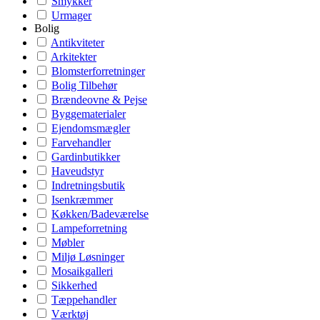
Smykker
Urmager
Bolig
Antikviteter
Arkitekter
Blomsterforretninger
Bolig Tilbehør
Brændeovne & Pejse
Byggematerialer
Ejendomsmægler
Farvehandler
Gardinbutikker
Haveudstyr
Indretningsbutik
Isenkræmmer
Køkken/Badeværelse
Lampeforretning
Møbler
Miljø Løsninger
Mosaikgalleri
Sikkerhed
Tæppehandler
Værktøj