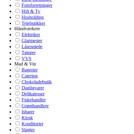
Fotoforretninger
Hifi & Tv
Husholding
Telebutikker
Håndværkere
Elektriker
Glarmester
Låsesmede
Tømrer
VVS
Mad & Vin
Bagerier
Catering
Chokoladebutik
Dagligvarer
Delikatesser
Fiskehandler
Grønthandlere
Isbarer
Kiosk
Konditorier
Slagter