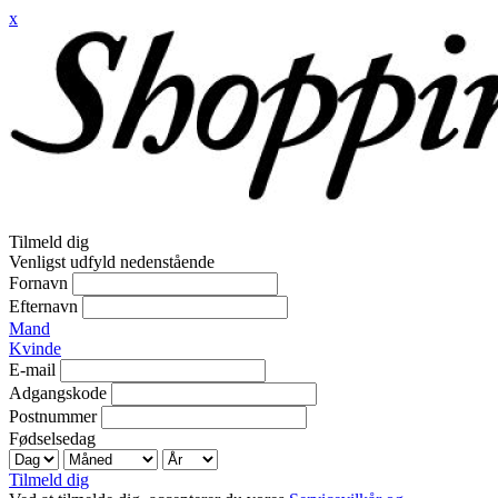
x
Tilmeld dig
Venligst udfyld nedenstående
Fornavn
Efternavn
Mand
Kvinde
E-mail
Adgangskode
Postnummer
Fødselsedag
Tilmeld dig