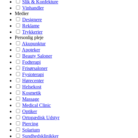
Slik & Konfekture
Vinhandler
Medier
Designere
Reklame
Trykkerier
Personlig pleje
Akupunktur
Apoteker
Beauty Saloner
Fodterapi
Frisørsaloner
Fysioterapi
Hørecenter
Helsekost
Kosmetik
Massage
Medical Clinic
Optiker
Ortopædisk Udstyr
Piercing
Solarium
Sundhedsklinikker