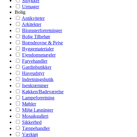
Smykker
Urmager
Bolig
Antikviteter
Arkitekter
Blomsterforretninger
Bolig Tilbehør
Brændeovne & Pejse
Byggematerialer
Ejendomsmægler
Farvehandler
Gardinbutikker
Haveudstyr
Indretningsbutik
Isenkræmmer
Køkken/Badeværelse
Lampeforretning
Møbler
Miljø Løsninger
Mosaikgalleri
Sikkerhed
Tæppehandler
Værktøj