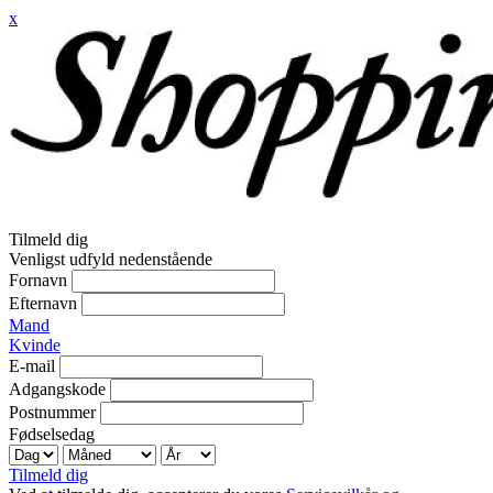
x
Tilmeld dig
Venligst udfyld nedenstående
Fornavn
Efternavn
Mand
Kvinde
E-mail
Adgangskode
Postnummer
Fødselsedag
Tilmeld dig