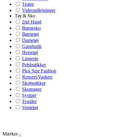
Teatre
Videoudlejninger
Tøj & Sko
2nd Hand
Børnesko
Børnetøj
Dametøj
Garnbutik
Herretøj
Lingerie
Pelsbutikker
Plus Size Fashion
Renseri/Vaskeri
Skobutikker
Skomager
Systuer
Textiler
Ventetøj
Mærker
-