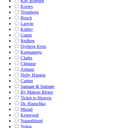
Kay Bojesen
Korres
Tromborg
Bosch
Lanvin
Kähler
Ganni
Redken
Dyrberg Kern
Karmameju
Clarks
Clinique
Armani
Helly Hansen
Cartier
Samsøe & Samsøe
By Malene Birger
Ticket to Heaven
Dr. Hauschka
Murad
Kenwood
Youngblood
Nokia