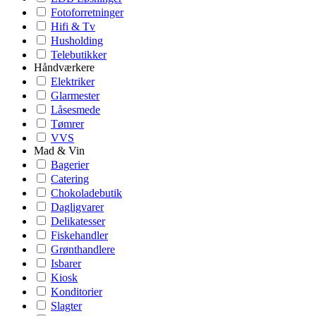
Fotoforretninger
Hifi & Tv
Husholding
Telebutikker
Håndværkere
Elektriker
Glarmester
Låsesmede
Tømrer
VVS
Mad & Vin
Bagerier
Catering
Chokoladebutik
Dagligvarer
Delikatesser
Fiskehandler
Grønthandlere
Isbarer
Kiosk
Konditorier
Slagter