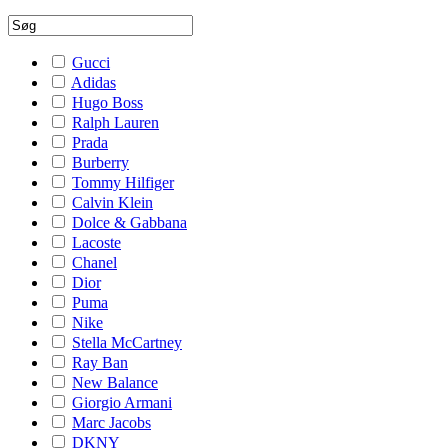
Gucci
Adidas
Hugo Boss
Ralph Lauren
Prada
Burberry
Tommy Hilfiger
Calvin Klein
Dolce & Gabbana
Lacoste
Chanel
Dior
Puma
Nike
Stella McCartney
Ray Ban
New Balance
Giorgio Armani
Marc Jacobs
DKNY