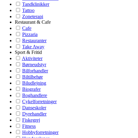
Tandklinikker
Tattoo
Zoneterapi
Restaurant & Cafe
Cafe
Pizzaria
Restauranter
Take Away
Sport & Fritid
Aktiviteter
Børneudstyr
Bilforhandler
Biltilbehør
Biludlejning
Biografer
Boghandlere
Cykelforretninger
Danseskoler
Dyrehandler
Fiskegrej
Fitness
Hobbyforretninger