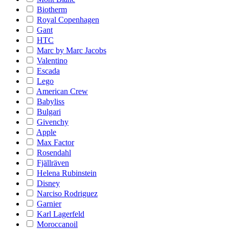
Biotherm
Royal Copenhagen
Gant
HTC
Marc by Marc Jacobs
Valentino
Escada
Lego
American Crew
Babyliss
Bulgari
Givenchy
Apple
Max Factor
Rosendahl
Fjällräven
Helena Rubinstein
Disney
Narciso Rodriguez
Garnier
Karl Lagerfeld
Moroccanoil