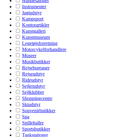
Hundesaloner
Instrumenter
Jagtudstyr
Kampsport
Kontorartikler
Kunstgalleri
Kunstmuseum
Legetøjsforretning
Motorcykelforhandlere
Museer
Musikbutikker
Rejsebureauer
Rejseudstyr
Rideudstyr
Sejlerudstyr
Sejlklubber
Shoppingcentre
Skiudstyr
Souvenirbutikker
Spa
Spillehaller
Sportsbutikker
Tankstationer