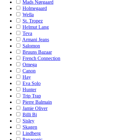
Mads Nørgaard
Holmegaard
Wella
St. Tropez
Helmut Lang
Teva
Armani Jeans
Salomon
Bruuns Bazaar
French Connection
Omega
Canon
Hay
Eva Solo
Hunter
Trip Trap
Pierre Balmain
Jamie Oliver
Billi Bi
Sisley
Skagen
Lindberg
Panasonic