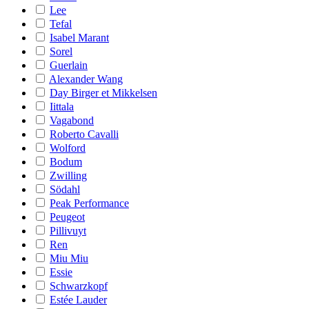
Lee
Tefal
Isabel Marant
Sorel
Guerlain
Alexander Wang
Day Birger et Mikkelsen
Iittala
Vagabond
Roberto Cavalli
Wolford
Bodum
Zwilling
Södahl
Peak Performance
Peugeot
Pillivuyt
Ren
Miu Miu
Essie
Schwarzkopf
Estée Lauder