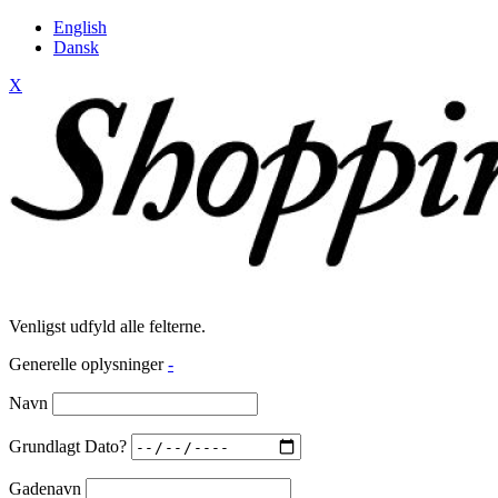
English
Dansk
X
Venligst udfyld alle felterne.
Generelle oplysninger
-
Navn
Grundlagt Dato?
Gadenavn