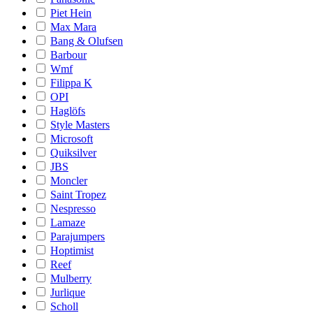
Piet Hein
Max Mara
Bang & Olufsen
Barbour
Wmf
Filippa K
OPI
Haglöfs
Style Masters
Microsoft
Quiksilver
JBS
Moncler
Saint Tropez
Nespresso
Lamaze
Parajumpers
Hoptimist
Reef
Mulberry
Jurlique
Scholl