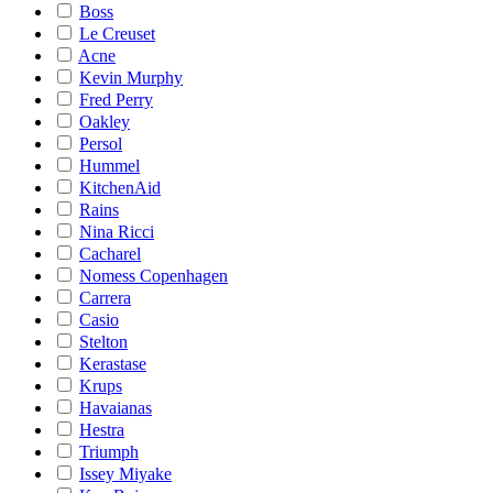
Boss
Le Creuset
Acne
Kevin Murphy
Fred Perry
Oakley
Persol
Hummel
KitchenAid
Rains
Nina Ricci
Cacharel
Nomess Copenhagen
Carrera
Casio
Stelton
Kerastase
Krups
Havaianas
Hestra
Triumph
Issey Miyake