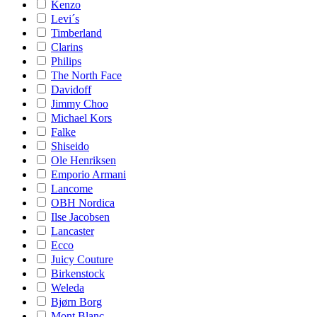
Kenzo
Levi´s
Timberland
Clarins
Philips
The North Face
Davidoff
Jimmy Choo
Michael Kors
Falke
Shiseido
Ole Henriksen
Emporio Armani
Lancome
OBH Nordica
Ilse Jacobsen
Lancaster
Ecco
Juicy Couture
Birkenstock
Weleda
Bjørn Borg
Mont Blanc