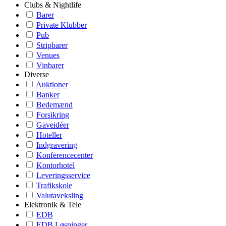
Clubs & Nightlife
Barer
Private Klubber
Pub
Stripbarer
Venues
Vinbarer
Diverse
Auktioner
Banker
Bedemænd
Forsikring
Gaveidéer
Hoteller
Indgravering
Konferencecenter
Kontorhotel
Leveringsservice
Trafikskole
Valutaveksling
Elektronik & Tele
EDB
EDB Løsninger