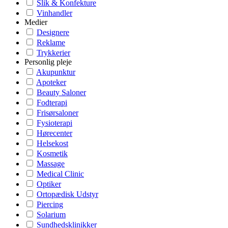
Slik & Konfekture
Vinhandler
Medier
Designere
Reklame
Trykkerier
Personlig pleje
Akupunktur
Apoteker
Beauty Saloner
Fodterapi
Frisørsaloner
Fysioterapi
Hørecenter
Helsekost
Kosmetik
Massage
Medical Clinic
Optiker
Ortopædisk Udstyr
Piercing
Solarium
Sundhedsklinikker