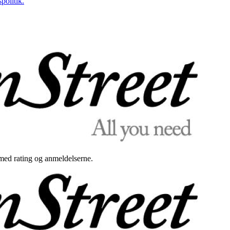
politik.
med rating og anmeldelserne.