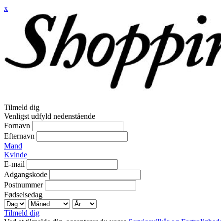
x
Tilmeld dig
Venligst udfyld nedenstående
Fornavn
Efternavn
Mand
Kvinde
E-mail
Adgangskode
Postnummer
Fødselsedag
Tilmeld dig