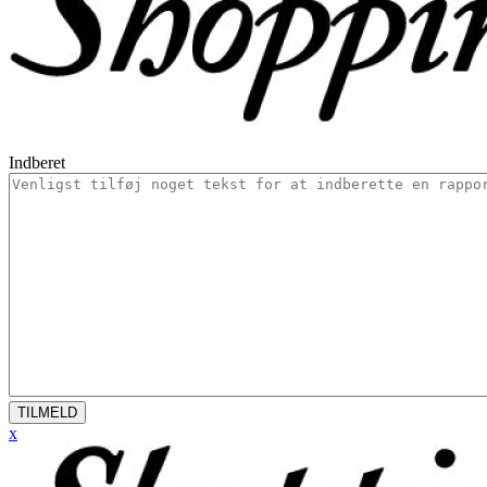
Indberet
TILMELD
x