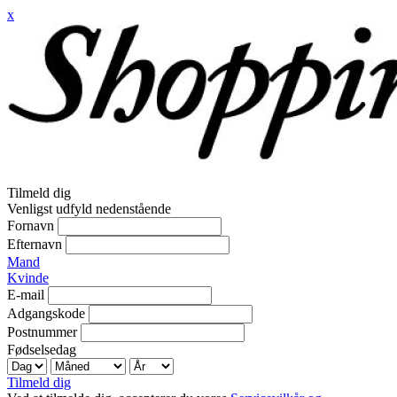
x
Tilmeld dig
Venligst udfyld nedenstående
Fornavn
Efternavn
Mand
Kvinde
E-mail
Adgangskode
Postnummer
Fødselsedag
Tilmeld dig