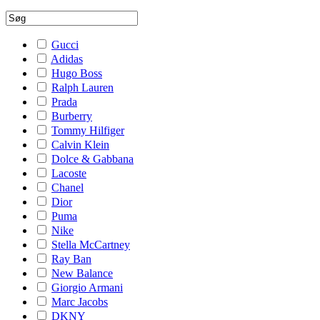
Gucci
Adidas
Hugo Boss
Ralph Lauren
Prada
Burberry
Tommy Hilfiger
Calvin Klein
Dolce & Gabbana
Lacoste
Chanel
Dior
Puma
Nike
Stella McCartney
Ray Ban
New Balance
Giorgio Armani
Marc Jacobs
DKNY