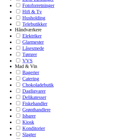
Fotoforretninger
Hifi & Tv
Husholding
Telebutikker
Håndværkere
Elektriker
Glarmester
Låsesmede
Tømrer
VVS
Mad & Vin
Bagerier
Catering
Chokoladebutik
Dagligvarer
Delikatesser
Fiskehandler
Grønthandlere
Isbarer
Kiosk
Konditorier
Slagter