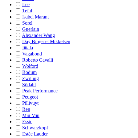
Lee
Tefal
Isabel Marant
Sorel
Guerlain
Alexander Wang
Day Birger et Mikkelsen
Iittala
Vagabond
Roberto Cavalli
Wolford
Bodum
Zwilling
Södahl
Peak Performance
Peugeot
Pillivuyt
Ren
Miu Miu
Essie
Schwarzkopf
Estée Lauder