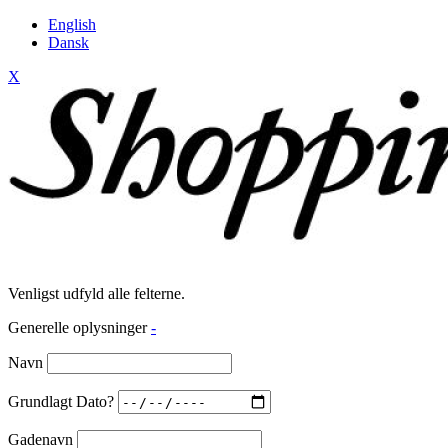
English
Dansk
X
Venligst udfyld alle felterne.
Generelle oplysninger
-
Navn
Grundlagt Dato?
Gadenavn