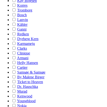
Kay Bojesen
Korres
Tromborg
Bosch
Lanvin
Kähler
Ganni
Redken
Dyrberg Kern
Karmameju
Clarks
Clinique
Armani
Helly Hansen
Cartier
Samsøe & Samsøe
By Malene Birger
Ticket to Heaven
Dr. Hauschka
Murad
Kenwood
Youngblood
Nokia