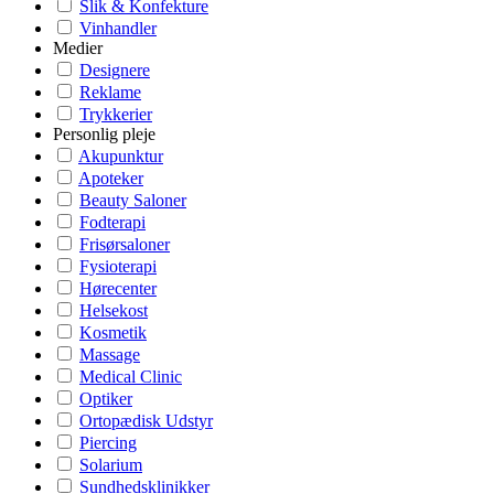
Slik & Konfekture
Vinhandler
Medier
Designere
Reklame
Trykkerier
Personlig pleje
Akupunktur
Apoteker
Beauty Saloner
Fodterapi
Frisørsaloner
Fysioterapi
Hørecenter
Helsekost
Kosmetik
Massage
Medical Clinic
Optiker
Ortopædisk Udstyr
Piercing
Solarium
Sundhedsklinikker