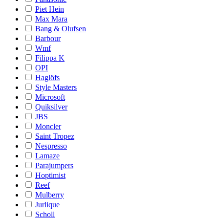
Piet Hein
Max Mara
Bang & Olufsen
Barbour
Wmf
Filippa K
OPI
Haglöfs
Style Masters
Microsoft
Quiksilver
JBS
Moncler
Saint Tropez
Nespresso
Lamaze
Parajumpers
Hoptimist
Reef
Mulberry
Jurlique
Scholl