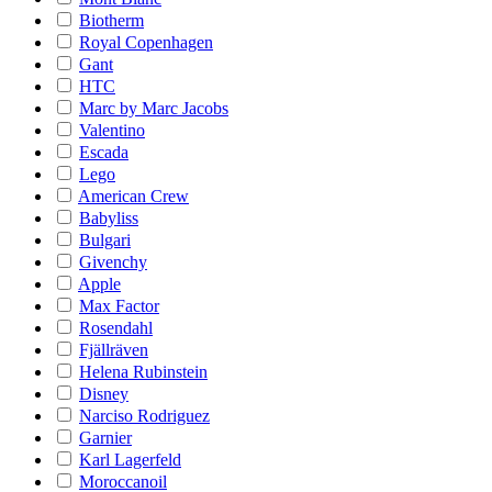
Biotherm
Royal Copenhagen
Gant
HTC
Marc by Marc Jacobs
Valentino
Escada
Lego
American Crew
Babyliss
Bulgari
Givenchy
Apple
Max Factor
Rosendahl
Fjällräven
Helena Rubinstein
Disney
Narciso Rodriguez
Garnier
Karl Lagerfeld
Moroccanoil