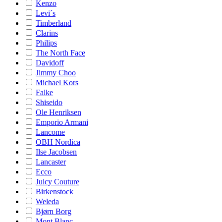
Kenzo
Levi´s
Timberland
Clarins
Philips
The North Face
Davidoff
Jimmy Choo
Michael Kors
Falke
Shiseido
Ole Henriksen
Emporio Armani
Lancome
OBH Nordica
Ilse Jacobsen
Lancaster
Ecco
Juicy Couture
Birkenstock
Weleda
Bjørn Borg
Mont Blanc