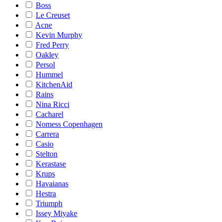
Boss
Le Creuset
Acne
Kevin Murphy
Fred Perry
Oakley
Persol
Hummel
KitchenAid
Rains
Nina Ricci
Cacharel
Nomess Copenhagen
Carrera
Casio
Stelton
Kerastase
Krups
Havaianas
Hestra
Triumph
Issey Miyake