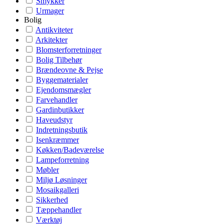
Smykker
Urmager
Bolig
Antikviteter
Arkitekter
Blomsterforretninger
Bolig Tilbehør
Brændeovne & Pejse
Byggematerialer
Ejendomsmægler
Farvehandler
Gardinbutikker
Haveudstyr
Indretningsbutik
Isenkræmmer
Køkken/Badeværelse
Lampeforretning
Møbler
Miljø Løsninger
Mosaikgalleri
Sikkerhed
Tæppehandler
Værktøj