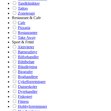
Tandklinikker
Tattoo
Zoneterapi
Restaurant & Cafe
Cafe
Pizzaria
Restauranter
Take Away
Sport & Fritid
Aktiviteter
Børneudstyr
Bilforhandler
Biltilbehør
Biludlejning
Biografer
Boghandlere
Cykelforretninger
Danseskoler
Dyrehandler
Fiskegrej
Fitness
Hobbyforretninger