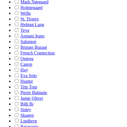
Mads Nørgaard
Holmegaard
Wella
St. Tropez
Helmut Lang
Teva
Armani Jeans
Salomon
Bruuns Bazaar
French Connection
Omega
Canon
Hay
Eva Solo
Hunter
Trip Trap
Pierre Balmain
Jamie Oliver
Billi Bi
Sisley
Skagen
Lindberg
Panasonic