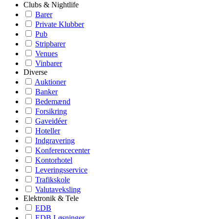
Clubs & Nightlife
Barer
Private Klubber
Pub
Stripbarer
Venues
Vinbarer
Diverse
Auktioner
Banker
Bedemænd
Forsikring
Gaveidéer
Hoteller
Indgravering
Konferencecenter
Kontorhotel
Leveringsservice
Trafikskole
Valutaveksling
Elektronik & Tele
EDB
EDB Løsninger