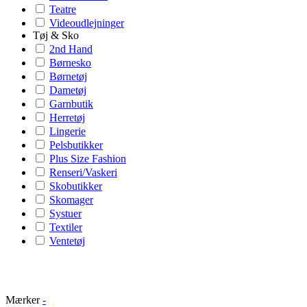
Teatre
Videoudlejninger
Tøj & Sko
2nd Hand
Børnesko
Børnetøj
Dametøj
Garnbutik
Herretøj
Lingerie
Pelsbutikker
Plus Size Fashion
Renseri/Vaskeri
Skobutikker
Skomager
Systuer
Textiler
Ventetøj
Mærker
-