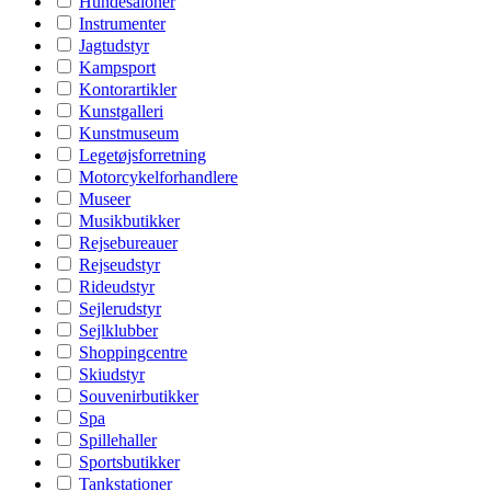
Hundesaloner
Instrumenter
Jagtudstyr
Kampsport
Kontorartikler
Kunstgalleri
Kunstmuseum
Legetøjsforretning
Motorcykelforhandlere
Museer
Musikbutikker
Rejsebureauer
Rejseudstyr
Rideudstyr
Sejlerudstyr
Sejlklubber
Shoppingcentre
Skiudstyr
Souvenirbutikker
Spa
Spillehaller
Sportsbutikker
Tankstationer