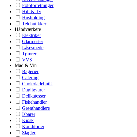
Fotoforretninger
Hifi & Tv
Husholding
Telebutikker
Håndværkere
Elektriker
Glarmester
Låsesmede
Tømrer
VVS
Mad & Vin
Bagerier
Catering
Chokoladebutik
Dagligvarer
Delikatesser
Fiskehandler
Grønthandlere
Isbarer
Kiosk
Konditorier
Slagter