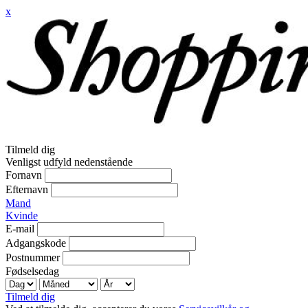
x
Tilmeld dig
Venligst udfyld nedenstående
Fornavn
Efternavn
Mand
Kvinde
E-mail
Adgangskode
Postnummer
Fødselsedag
Tilmeld dig