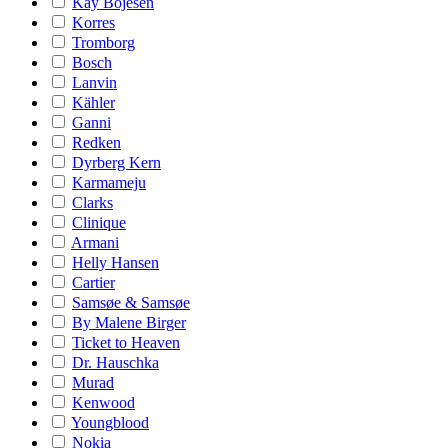
Kay Bojesen
Korres
Tromborg
Bosch
Lanvin
Kähler
Ganni
Redken
Dyrberg Kern
Karmameju
Clarks
Clinique
Armani
Helly Hansen
Cartier
Samsøe & Samsøe
By Malene Birger
Ticket to Heaven
Dr. Hauschka
Murad
Kenwood
Youngblood
Nokia