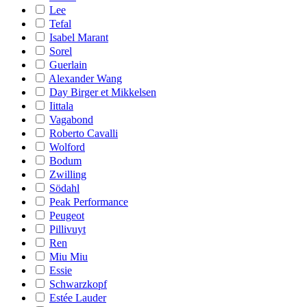
Lee
Tefal
Isabel Marant
Sorel
Guerlain
Alexander Wang
Day Birger et Mikkelsen
Iittala
Vagabond
Roberto Cavalli
Wolford
Bodum
Zwilling
Södahl
Peak Performance
Peugeot
Pillivuyt
Ren
Miu Miu
Essie
Schwarzkopf
Estée Lauder