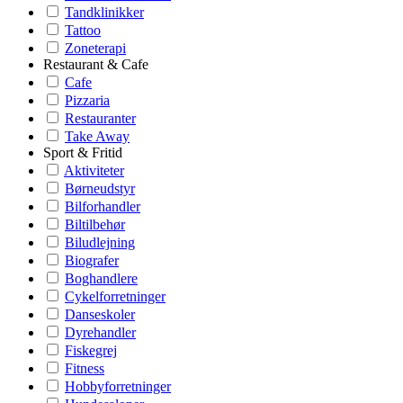
Tandklinikker
Tattoo
Zoneterapi
Restaurant & Cafe
Cafe
Pizzaria
Restauranter
Take Away
Sport & Fritid
Aktiviteter
Børneudstyr
Bilforhandler
Biltilbehør
Biludlejning
Biografer
Boghandlere
Cykelforretninger
Danseskoler
Dyrehandler
Fiskegrej
Fitness
Hobbyforretninger