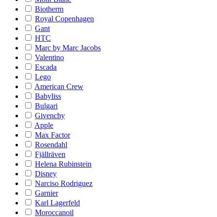
Biotherm
Royal Copenhagen
Gant
HTC
Marc by Marc Jacobs
Valentino
Escada
Lego
American Crew
Babyliss
Bulgari
Givenchy
Apple
Max Factor
Rosendahl
Fjällräven
Helena Rubinstein
Disney
Narciso Rodriguez
Garnier
Karl Lagerfeld
Moroccanoil