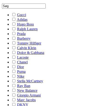
Gucci
Adidas
Hugo Boss
Ralph Lauren
Prada
Burberry
Tommy Hilfiger
Calvin Klein
Dolce & Gabbana
Lacoste
Chanel
Dior
Puma
Nike
Stella McCartney
Ray Ban
New Balance
Giorgio Armani
Marc Jacobs
DKNY