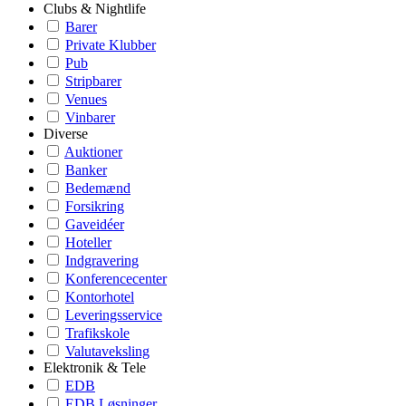
Clubs & Nightlife
Barer
Private Klubber
Pub
Stripbarer
Venues
Vinbarer
Diverse
Auktioner
Banker
Bedemænd
Forsikring
Gaveidéer
Hoteller
Indgravering
Konferencecenter
Kontorhotel
Leveringsservice
Trafikskole
Valutaveksling
Elektronik & Tele
EDB
EDB Løsninger