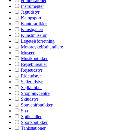
Hundesaloner
Instrumenter
Jagtudstyr
Kampsport
Kontorartikler
Kunstgalleri
Kunstmuseum
Legetøjsforretning
Motorcykelforhandlere
Museer
Musikbutikker
Rejsebureauer
Rejseudstyr
Rideudstyr
Sejlerudstyr
Sejlklubber
Shoppingcentre
Skiudstyr
Souvenirbutikker
Spa
Spillehaller
Sportsbutikker
Tankstationer