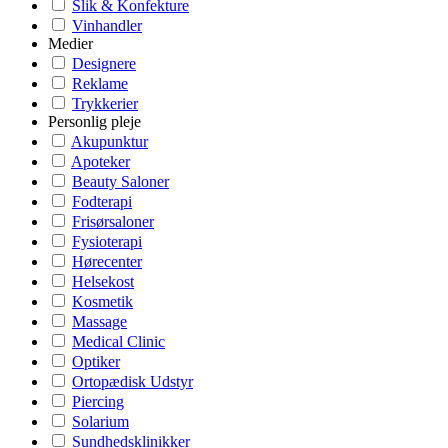
Slik & Konfekture
Vinhandler
Medier
Designere
Reklame
Trykkerier
Personlig pleje
Akupunktur
Apoteker
Beauty Saloner
Fodterapi
Frisørsaloner
Fysioterapi
Hørecenter
Helsekost
Kosmetik
Massage
Medical Clinic
Optiker
Ortopædisk Udstyr
Piercing
Solarium
Sundhedsklinikker