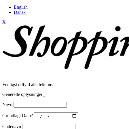
English
Dansk
X
Venligst udfyld alle felterne.
Generelle oplysninger
-
Navn
Grundlagt Dato?
Gadenavn