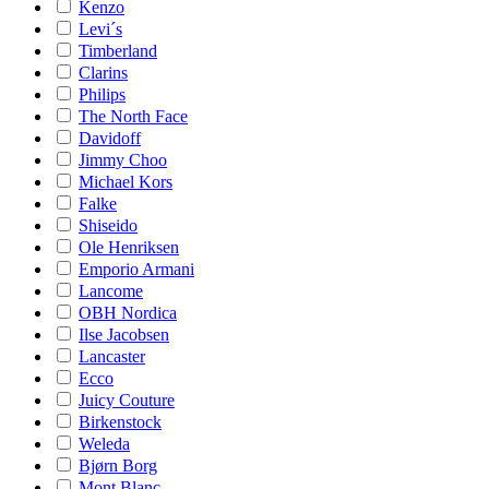
Kenzo
Levi´s
Timberland
Clarins
Philips
The North Face
Davidoff
Jimmy Choo
Michael Kors
Falke
Shiseido
Ole Henriksen
Emporio Armani
Lancome
OBH Nordica
Ilse Jacobsen
Lancaster
Ecco
Juicy Couture
Birkenstock
Weleda
Bjørn Borg
Mont Blanc