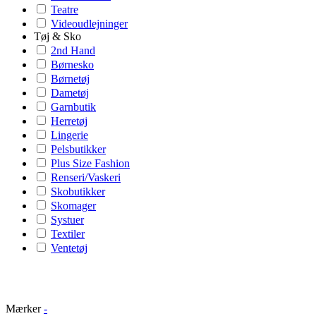
Teatre
Videoudlejninger
Tøj & Sko
2nd Hand
Børnesko
Børnetøj
Dametøj
Garnbutik
Herretøj
Lingerie
Pelsbutikker
Plus Size Fashion
Renseri/Vaskeri
Skobutikker
Skomager
Systuer
Textiler
Ventetøj
Mærker
-