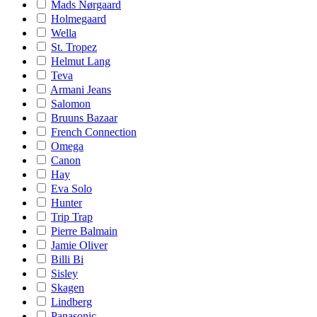
Mads Nørgaard
Holmegaard
Wella
St. Tropez
Helmut Lang
Teva
Armani Jeans
Salomon
Bruuns Bazaar
French Connection
Omega
Canon
Hay
Eva Solo
Hunter
Trip Trap
Pierre Balmain
Jamie Oliver
Billi Bi
Sisley
Skagen
Lindberg
Panasonic