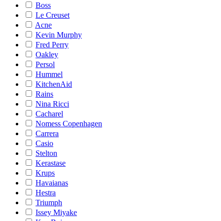
Boss
Le Creuset
Acne
Kevin Murphy
Fred Perry
Oakley
Persol
Hummel
KitchenAid
Rains
Nina Ricci
Cacharel
Nomess Copenhagen
Carrera
Casio
Stelton
Kerastase
Krups
Havaianas
Hestra
Triumph
Issey Miyake