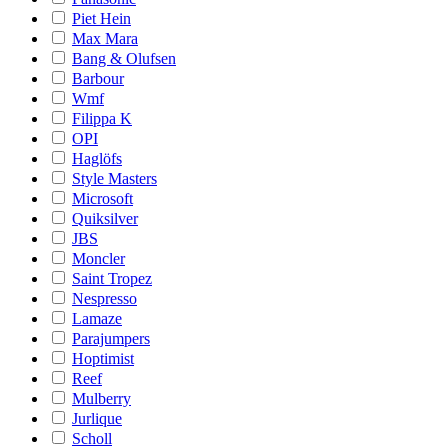
Piet Hein
Max Mara
Bang & Olufsen
Barbour
Wmf
Filippa K
OPI
Haglöfs
Style Masters
Microsoft
Quiksilver
JBS
Moncler
Saint Tropez
Nespresso
Lamaze
Parajumpers
Hoptimist
Reef
Mulberry
Jurlique
Scholl