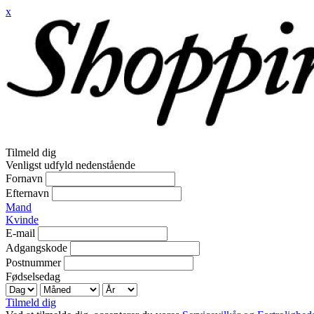
x
Tilmeld dig
Venligst udfyld nedenstående
Fornavn
Efternavn
Mand
Kvinde
E-mail
Adgangskode
Postnummer
Fødselsedag
Tilmeld dig