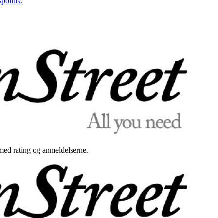
politik.
med rating og anmeldelserne.