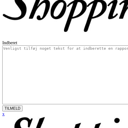
Indberet
TILMELD
x