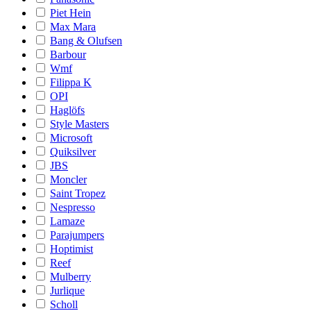
Piet Hein
Max Mara
Bang & Olufsen
Barbour
Wmf
Filippa K
OPI
Haglöfs
Style Masters
Microsoft
Quiksilver
JBS
Moncler
Saint Tropez
Nespresso
Lamaze
Parajumpers
Hoptimist
Reef
Mulberry
Jurlique
Scholl