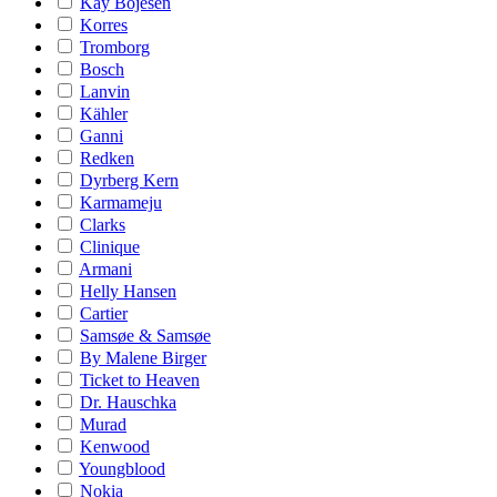
Kay Bojesen
Korres
Tromborg
Bosch
Lanvin
Kähler
Ganni
Redken
Dyrberg Kern
Karmameju
Clarks
Clinique
Armani
Helly Hansen
Cartier
Samsøe & Samsøe
By Malene Birger
Ticket to Heaven
Dr. Hauschka
Murad
Kenwood
Youngblood
Nokia