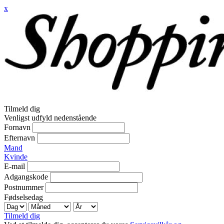
x
Tilmeld dig
Venligst udfyld nedenstående
Fornavn
Efternavn
Mand
Kvinde
E-mail
Adgangskode
Postnummer
Fødselsedag
Tilmeld dig