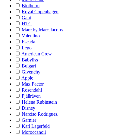
Biotherm
Royal Copenhagen
Gant
HTC
Marc by Marc Jacobs
Valentino
Escada
Lego
American Crew
Babyliss
Bulgari
Givenchy
Apple
Max Factor
Rosendahl
Fjällräven
Helena Rubinstein
Disney
Narciso Rodriguez
Garnier
Karl Lagerfeld
Moroccanoil