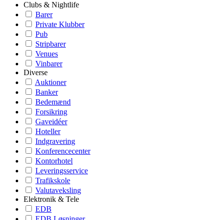
Clubs & Nightlife
Barer
Private Klubber
Pub
Stripbarer
Venues
Vinbarer
Diverse
Auktioner
Banker
Bedemænd
Forsikring
Gaveidéer
Hoteller
Indgravering
Konferencecenter
Kontorhotel
Leveringsservice
Trafikskole
Valutaveksling
Elektronik & Tele
EDB
EDB Løsninger