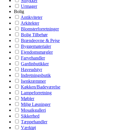
Smykker
Urmager
Bolig
Antikviteter
Arkitekter
Blomsterforretninger
Bolig Tilbehør
Brændeovne & Pejse
Byggematerialer
Ejendomsmægler
Farvehandler
Gardinbutikker
Haveudstyr
Indretningsbutik
Isenkræmmer
Køkken/Badeværelse
Lampeforretning
Møbler
Miljø Løsninger
Mosaikgalleri
Sikkerhed
Tæppehandler
Værktøj