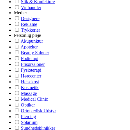
Slik & Konfekture
Vinhandler
Medier
Designere
Reklame
Trykkerier
Personlig pleje
Akupunktur
Apoteker
Beauty Saloner
Fodterapi
Frisørsaloner
Fysioterapi
Hørecenter
Helsekost
Kosmetik
Massage
Medical Clinic
Optiker
Ortopædisk Udstyr
Piercing
Solarium
Sundhedsklinikker