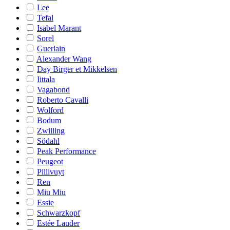
Lee
Tefal
Isabel Marant
Sorel
Guerlain
Alexander Wang
Day Birger et Mikkelsen
Iittala
Vagabond
Roberto Cavalli
Wolford
Bodum
Zwilling
Södahl
Peak Performance
Peugeot
Pillivuyt
Ren
Miu Miu
Essie
Schwarzkopf
Estée Lauder