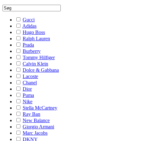
Gucci
Adidas
Hugo Boss
Ralph Lauren
Prada
Burberry
Tommy Hilfiger
Calvin Klein
Dolce & Gabbana
Lacoste
Chanel
Dior
Puma
Nike
Stella McCartney
Ray Ban
New Balance
Giorgio Armani
Marc Jacobs
DKNY