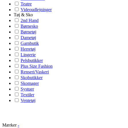
Teatre
Videoudlejninger
Tøj & Sko
2nd Hand
Børnesko
Børnetøj
Dametøj
Garnbutik
Herretøj
Lingerie
Pelsbutikker
Plus Size Fashion
Renseri/Vaskeri
Skobutikker
Skomager
Systuer
Textiler
Ventetøj
Mærker
-