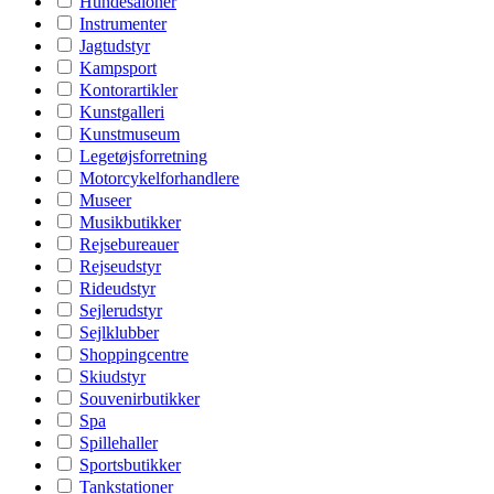
Hundesaloner
Instrumenter
Jagtudstyr
Kampsport
Kontorartikler
Kunstgalleri
Kunstmuseum
Legetøjsforretning
Motorcykelforhandlere
Museer
Musikbutikker
Rejsebureauer
Rejseudstyr
Rideudstyr
Sejlerudstyr
Sejlklubber
Shoppingcentre
Skiudstyr
Souvenirbutikker
Spa
Spillehaller
Sportsbutikker
Tankstationer