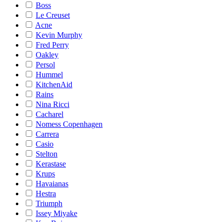
Boss
Le Creuset
Acne
Kevin Murphy
Fred Perry
Oakley
Persol
Hummel
KitchenAid
Rains
Nina Ricci
Cacharel
Nomess Copenhagen
Carrera
Casio
Stelton
Kerastase
Krups
Havaianas
Hestra
Triumph
Issey Miyake