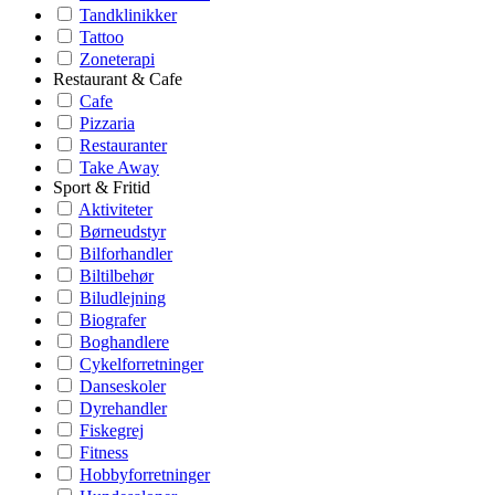
Tandklinikker
Tattoo
Zoneterapi
Restaurant & Cafe
Cafe
Pizzaria
Restauranter
Take Away
Sport & Fritid
Aktiviteter
Børneudstyr
Bilforhandler
Biltilbehør
Biludlejning
Biografer
Boghandlere
Cykelforretninger
Danseskoler
Dyrehandler
Fiskegrej
Fitness
Hobbyforretninger