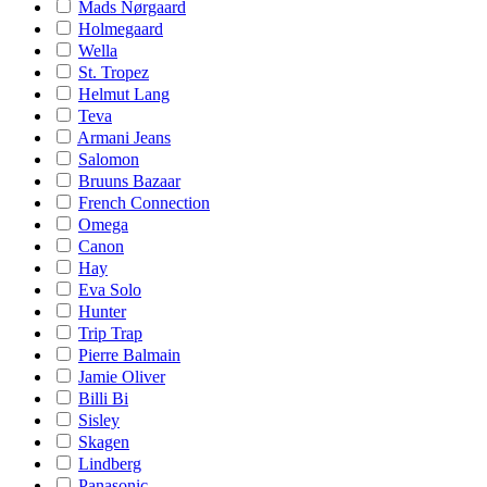
Mads Nørgaard
Holmegaard
Wella
St. Tropez
Helmut Lang
Teva
Armani Jeans
Salomon
Bruuns Bazaar
French Connection
Omega
Canon
Hay
Eva Solo
Hunter
Trip Trap
Pierre Balmain
Jamie Oliver
Billi Bi
Sisley
Skagen
Lindberg
Panasonic