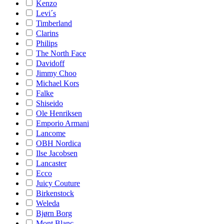
Kenzo
Levi´s
Timberland
Clarins
Philips
The North Face
Davidoff
Jimmy Choo
Michael Kors
Falke
Shiseido
Ole Henriksen
Emporio Armani
Lancome
OBH Nordica
Ilse Jacobsen
Lancaster
Ecco
Juicy Couture
Birkenstock
Weleda
Bjørn Borg
Mont Blanc