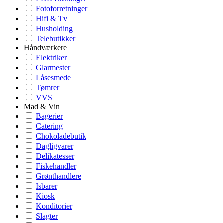
Fotoforretninger
Hifi & Tv
Husholding
Telebutikker
Håndværkere
Elektriker
Glarmester
Låsesmede
Tømrer
VVS
Mad & Vin
Bagerier
Catering
Chokoladebutik
Dagligvarer
Delikatesser
Fiskehandler
Grønthandlere
Isbarer
Kiosk
Konditorier
Slagter