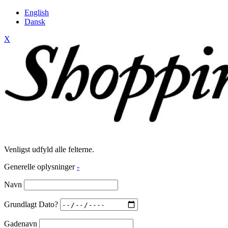
English
Dansk
X
Venligst udfyld alle felterne.
Generelle oplysninger
-
Navn
Grundlagt Dato?
Gadenavn