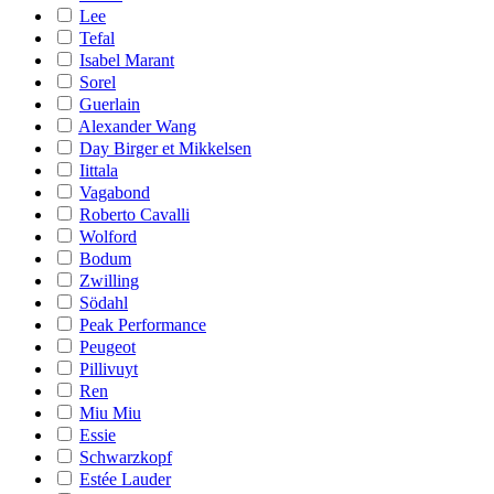
Lee
Tefal
Isabel Marant
Sorel
Guerlain
Alexander Wang
Day Birger et Mikkelsen
Iittala
Vagabond
Roberto Cavalli
Wolford
Bodum
Zwilling
Södahl
Peak Performance
Peugeot
Pillivuyt
Ren
Miu Miu
Essie
Schwarzkopf
Estée Lauder