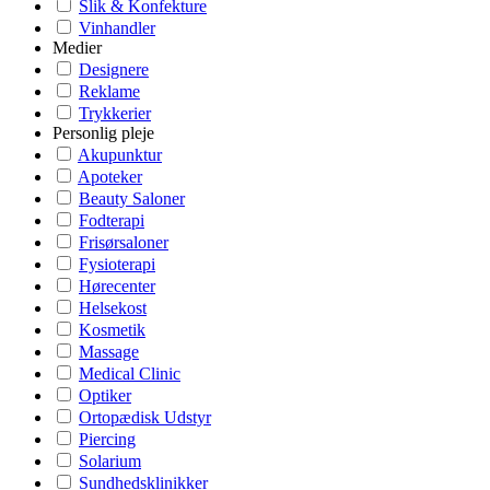
Slik & Konfekture
Vinhandler
Medier
Designere
Reklame
Trykkerier
Personlig pleje
Akupunktur
Apoteker
Beauty Saloner
Fodterapi
Frisørsaloner
Fysioterapi
Hørecenter
Helsekost
Kosmetik
Massage
Medical Clinic
Optiker
Ortopædisk Udstyr
Piercing
Solarium
Sundhedsklinikker