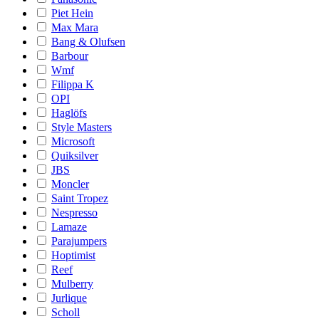
Piet Hein
Max Mara
Bang & Olufsen
Barbour
Wmf
Filippa K
OPI
Haglöfs
Style Masters
Microsoft
Quiksilver
JBS
Moncler
Saint Tropez
Nespresso
Lamaze
Parajumpers
Hoptimist
Reef
Mulberry
Jurlique
Scholl