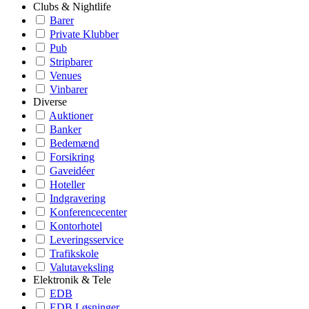
Clubs & Nightlife
Barer
Private Klubber
Pub
Stripbarer
Venues
Vinbarer
Diverse
Auktioner
Banker
Bedemænd
Forsikring
Gaveidéer
Hoteller
Indgravering
Konferencecenter
Kontorhotel
Leveringsservice
Trafikskole
Valutaveksling
Elektronik & Tele
EDB
EDB Løsninger