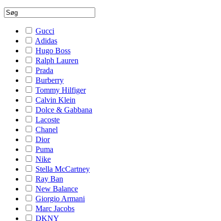
Gucci
Adidas
Hugo Boss
Ralph Lauren
Prada
Burberry
Tommy Hilfiger
Calvin Klein
Dolce & Gabbana
Lacoste
Chanel
Dior
Puma
Nike
Stella McCartney
Ray Ban
New Balance
Giorgio Armani
Marc Jacobs
DKNY