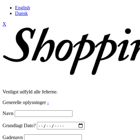
English
Dansk
X
Venligst udfyld alle felterne.
Generelle oplysninger
-
Navn
Grundlagt Dato?
Gadenavn