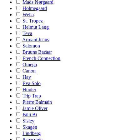
Mads Nørgaard
Holmegaard
Wella
St. Tropez
Helmut Lang
Teva
Armani Jeans
Salomon
Bruuns Bazaar
French Connection
Omega
Canon
Hay
Eva Solo
Hunter
Trip Trap
Pierre Balmain
Jamie Oliver
Billi Bi
Sisley
Skagen
Lindberg
Panasonic