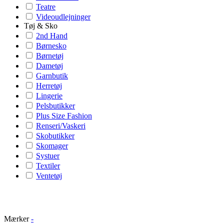
Teatre
Videoudlejninger
Tøj & Sko
2nd Hand
Børnesko
Børnetøj
Dametøj
Garnbutik
Herretøj
Lingerie
Pelsbutikker
Plus Size Fashion
Renseri/Vaskeri
Skobutikker
Skomager
Systuer
Textiler
Ventetøj
Mærker
-