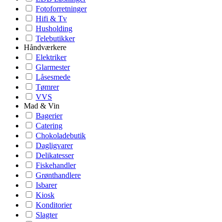
Fotoforretninger
Hifi & Tv
Husholding
Telebutikker
Håndværkere
Elektriker
Glarmester
Låsesmede
Tømrer
VVS
Mad & Vin
Bagerier
Catering
Chokoladebutik
Dagligvarer
Delikatesser
Fiskehandler
Grønthandlere
Isbarer
Kiosk
Konditorier
Slagter