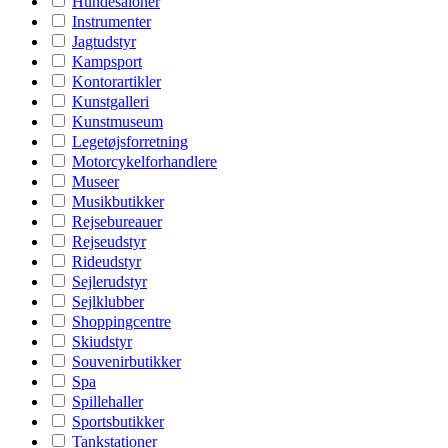
Hundesaloner
Instrumenter
Jagtudstyr
Kampsport
Kontorartikler
Kunstgalleri
Kunstmuseum
Legetøjsforretning
Motorcykelforhandlere
Museer
Musikbutikker
Rejsebureauer
Rejseudstyr
Rideudstyr
Sejlerudstyr
Sejlklubber
Shoppingcentre
Skiudstyr
Souvenirbutikker
Spa
Spillehaller
Sportsbutikker
Tankstationer