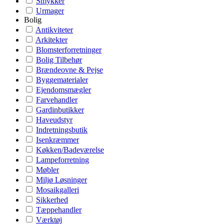
Smykker
Urmager
Bolig
Antikviteter
Arkitekter
Blomsterforretninger
Bolig Tilbehør
Brændeovne & Pejse
Byggematerialer
Ejendomsmægler
Farvehandler
Gardinbutikker
Haveudstyr
Indretningsbutik
Isenkræmmer
Køkken/Badeværelse
Lampeforretning
Møbler
Miljø Løsninger
Mosaikgalleri
Sikkerhed
Tæppehandler
Værktøj