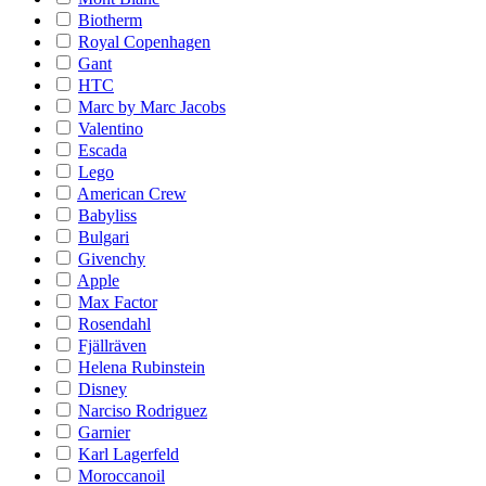
Biotherm
Royal Copenhagen
Gant
HTC
Marc by Marc Jacobs
Valentino
Escada
Lego
American Crew
Babyliss
Bulgari
Givenchy
Apple
Max Factor
Rosendahl
Fjällräven
Helena Rubinstein
Disney
Narciso Rodriguez
Garnier
Karl Lagerfeld
Moroccanoil