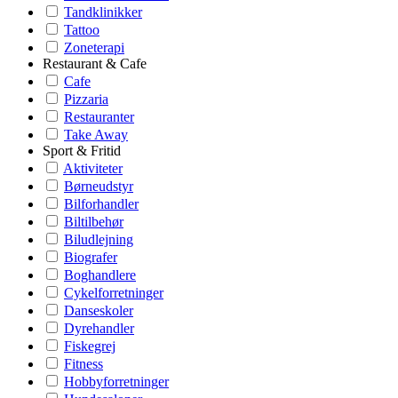
Tandklinikker
Tattoo
Zoneterapi
Restaurant & Cafe
Cafe
Pizzaria
Restauranter
Take Away
Sport & Fritid
Aktiviteter
Børneudstyr
Bilforhandler
Biltilbehør
Biludlejning
Biografer
Boghandlere
Cykelforretninger
Danseskoler
Dyrehandler
Fiskegrej
Fitness
Hobbyforretninger