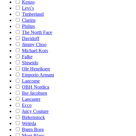
Kenzo
Levi´s
Timberland
Clarins
Philips
The North Face
Davidoff
Jimmy Choo
Michael Kors
Falke
Shiseido
Ole Henriksen
Emporio Armani
Lancome
OBH Nordica
Ilse Jacobsen
Lancaster
Ecco
Juicy Couture
Birkenstock
Weleda
Bjørn Borg
Mont Blanc