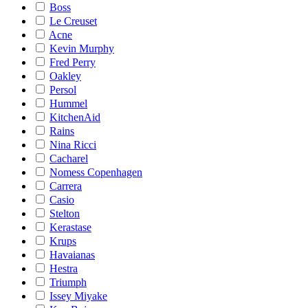
Boss
Le Creuset
Acne
Kevin Murphy
Fred Perry
Oakley
Persol
Hummel
KitchenAid
Rains
Nina Ricci
Cacharel
Nomess Copenhagen
Carrera
Casio
Stelton
Kerastase
Krups
Havaianas
Hestra
Triumph
Issey Miyake