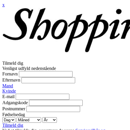
x
Tilmeld dig
Venligst udfyld nedenstående
Fornavn
Efternavn
Mand
Kvinde
E-mail
Adgangskode
Postnummer
Fødselsedag
Tilmeld dig