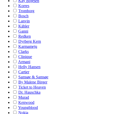
Kay Bojesen
Korres
Tromborg
Bosch
Lanvin
Kähler
Ganni
Redken
Dyrberg Kern
Karmameju
Clarks
Clinique
Armani
Helly Hansen
Cartier
Samsøe & Samsøe
By Malene Birger
Ticket to Heaven
Dr. Hauschka
Murad
Kenwood
Youngblood
Nokia