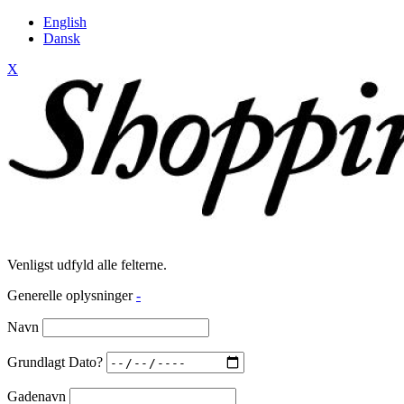
English
Dansk
X
Venligst udfyld alle felterne.
Generelle oplysninger
-
Navn
Grundlagt Dato?
Gadenavn