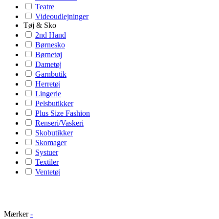
Teatre
Videoudlejninger
Tøj & Sko
2nd Hand
Børnesko
Børnetøj
Dametøj
Garnbutik
Herretøj
Lingerie
Pelsbutikker
Plus Size Fashion
Renseri/Vaskeri
Skobutikker
Skomager
Systuer
Textiler
Ventetøj
Mærker
-