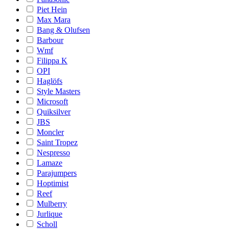
Piet Hein
Max Mara
Bang & Olufsen
Barbour
Wmf
Filippa K
OPI
Haglöfs
Style Masters
Microsoft
Quiksilver
JBS
Moncler
Saint Tropez
Nespresso
Lamaze
Parajumpers
Hoptimist
Reef
Mulberry
Jurlique
Scholl