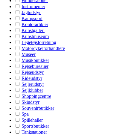
Hundesaloner
Instrumenter
Jagtudstyr
Kampsport
Kontorartikler
Kunstgalleri
Kunstmuseum
Legetøjsforretning
Motorcykelforhandlere
Museer
Musikbutikker
Rejsebureauer
Rejseudstyr
Rideudstyr
Sejlerudstyr
Sejlklubber
Shoppingcentre
Skiudstyr
Souvenirbutikker
Spa
Spillehaller
Sportsbutikker
Tankstationer