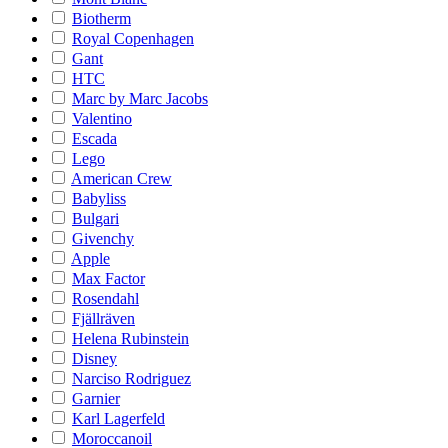
Biotherm
Royal Copenhagen
Gant
HTC
Marc by Marc Jacobs
Valentino
Escada
Lego
American Crew
Babyliss
Bulgari
Givenchy
Apple
Max Factor
Rosendahl
Fjällräven
Helena Rubinstein
Disney
Narciso Rodriguez
Garnier
Karl Lagerfeld
Moroccanoil