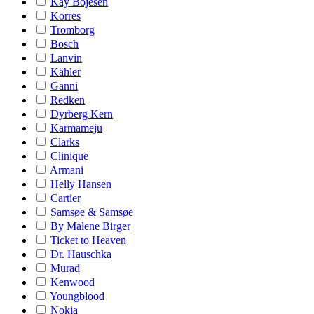
Kay Bojesen
Korres
Tromborg
Bosch
Lanvin
Kähler
Ganni
Redken
Dyrberg Kern
Karmameju
Clarks
Clinique
Armani
Helly Hansen
Cartier
Samsøe & Samsøe
By Malene Birger
Ticket to Heaven
Dr. Hauschka
Murad
Kenwood
Youngblood
Nokia