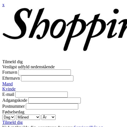
x
Tilmeld dig
Venligst udfyld nedenstående
Fornavn
Efternavn
Mand
Kvinde
E-mail
Adgangskode
Postnummer
Fødselsedag
Tilmeld dig