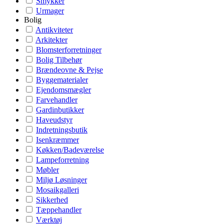
Smykker
Urmager
Bolig
Antikviteter
Arkitekter
Blomsterforretninger
Bolig Tilbehør
Brændeovne & Pejse
Byggematerialer
Ejendomsmægler
Farvehandler
Gardinbutikker
Haveudstyr
Indretningsbutik
Isenkræmmer
Køkken/Badeværelse
Lampeforretning
Møbler
Miljø Løsninger
Mosaikgalleri
Sikkerhed
Tæppehandler
Værktøj