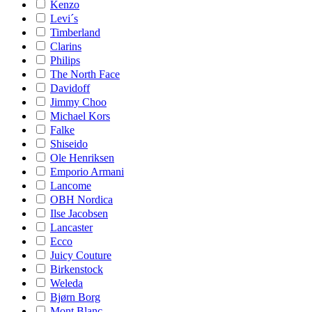
Kenzo
Levi´s
Timberland
Clarins
Philips
The North Face
Davidoff
Jimmy Choo
Michael Kors
Falke
Shiseido
Ole Henriksen
Emporio Armani
Lancome
OBH Nordica
Ilse Jacobsen
Lancaster
Ecco
Juicy Couture
Birkenstock
Weleda
Bjørn Borg
Mont Blanc