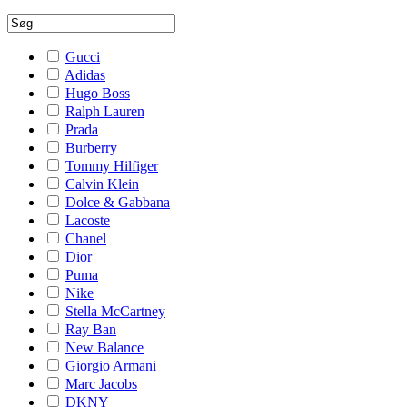
Gucci
Adidas
Hugo Boss
Ralph Lauren
Prada
Burberry
Tommy Hilfiger
Calvin Klein
Dolce & Gabbana
Lacoste
Chanel
Dior
Puma
Nike
Stella McCartney
Ray Ban
New Balance
Giorgio Armani
Marc Jacobs
DKNY