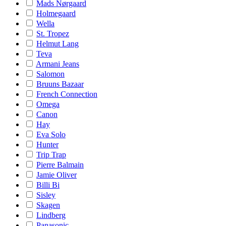
Mads Nørgaard
Holmegaard
Wella
St. Tropez
Helmut Lang
Teva
Armani Jeans
Salomon
Bruuns Bazaar
French Connection
Omega
Canon
Hay
Eva Solo
Hunter
Trip Trap
Pierre Balmain
Jamie Oliver
Billi Bi
Sisley
Skagen
Lindberg
Panasonic