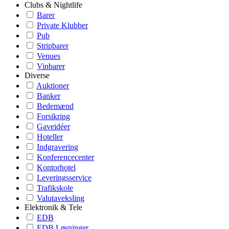
Clubs & Nightlife
Barer
Private Klubber
Pub
Stripbarer
Venues
Vinbarer
Diverse
Auktioner
Banker
Bedemænd
Forsikring
Gaveidéer
Hoteller
Indgravering
Konferencecenter
Kontorhotel
Leveringsservice
Trafikskole
Valutaveksling
Elektronik & Tele
EDB
EDB Løsninger