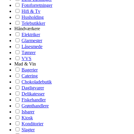
Fotoforretninger
Hifi & Tv
Husholding
Telebutikker
Håndværkere
Elektriker
Glarmester
Låsesmede
Tømrer
VVS
Mad & Vin
Bagerier
Catering
Chokoladebutik
Dagligvarer
Delikatesser
Fiskehandler
Grønthandlere
Isbarer
Kiosk
Konditorier
Slagter