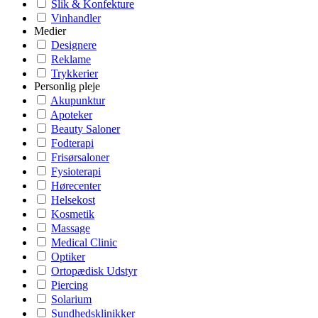
Slik & Konfekture
Vinhandler
Medier
Designere
Reklame
Trykkerier
Personlig pleje
Akupunktur
Apoteker
Beauty Saloner
Fodterapi
Frisørsaloner
Fysioterapi
Hørecenter
Helsekost
Kosmetik
Massage
Medical Clinic
Optiker
Ortopædisk Udstyr
Piercing
Solarium
Sundhedsklinikker