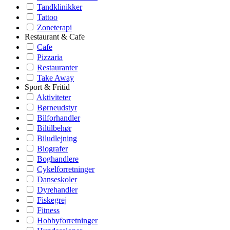
Tandklinikker
Tattoo
Zoneterapi
Restaurant & Cafe
Cafe
Pizzaria
Restauranter
Take Away
Sport & Fritid
Aktiviteter
Børneudstyr
Bilforhandler
Biltilbehør
Biludlejning
Biografer
Boghandlere
Cykelforretninger
Danseskoler
Dyrehandler
Fiskegrej
Fitness
Hobbyforretninger