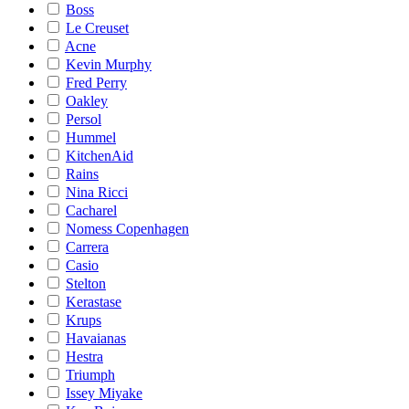
Boss
Le Creuset
Acne
Kevin Murphy
Fred Perry
Oakley
Persol
Hummel
KitchenAid
Rains
Nina Ricci
Cacharel
Nomess Copenhagen
Carrera
Casio
Stelton
Kerastase
Krups
Havaianas
Hestra
Triumph
Issey Miyake