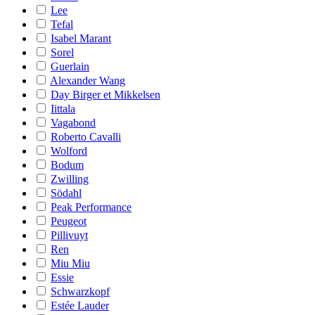
Lee
Tefal
Isabel Marant
Sorel
Guerlain
Alexander Wang
Day Birger et Mikkelsen
Iittala
Vagabond
Roberto Cavalli
Wolford
Bodum
Zwilling
Södahl
Peak Performance
Peugeot
Pillivuyt
Ren
Miu Miu
Essie
Schwarzkopf
Estée Lauder