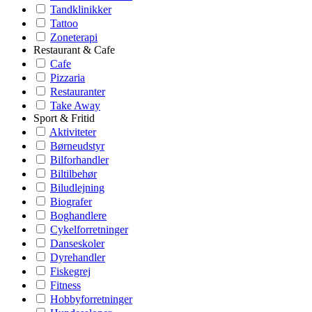
Tandklinikker
Tattoo
Zoneterapi
Restaurant & Cafe
Cafe
Pizzaria
Restauranter
Take Away
Sport & Fritid
Aktiviteter
Børneudstyr
Bilforhandler
Biltilbehør
Biludlejning
Biografer
Boghandlere
Cykelforretninger
Danseskoler
Dyrehandler
Fiskegrej
Fitness
Hobbyforretninger