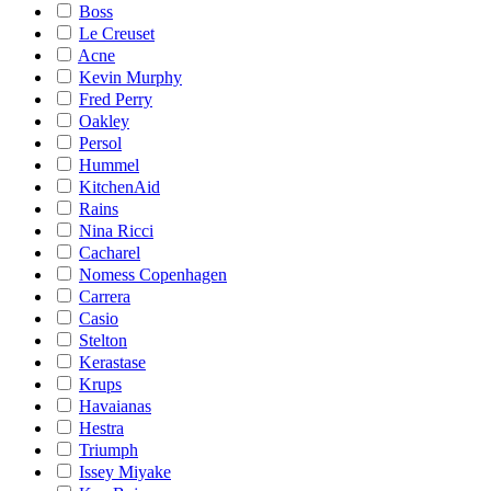
Boss
Le Creuset
Acne
Kevin Murphy
Fred Perry
Oakley
Persol
Hummel
KitchenAid
Rains
Nina Ricci
Cacharel
Nomess Copenhagen
Carrera
Casio
Stelton
Kerastase
Krups
Havaianas
Hestra
Triumph
Issey Miyake