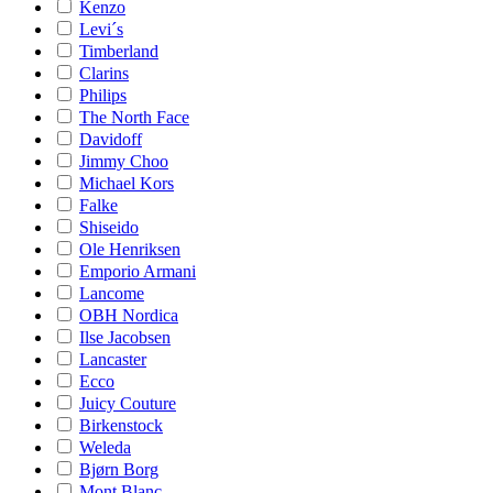
Kenzo
Levi´s
Timberland
Clarins
Philips
The North Face
Davidoff
Jimmy Choo
Michael Kors
Falke
Shiseido
Ole Henriksen
Emporio Armani
Lancome
OBH Nordica
Ilse Jacobsen
Lancaster
Ecco
Juicy Couture
Birkenstock
Weleda
Bjørn Borg
Mont Blanc