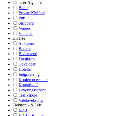
Clubs & Nightlife
Barer
Private Klubber
Pub
Stripbarer
Venues
Vinbarer
Diverse
Auktioner
Banker
Bedemænd
Forsikring
Gaveidéer
Hoteller
Indgravering
Konferencecenter
Kontorhotel
Leveringsservice
Trafikskole
Valutaveksling
Elektronik & Tele
EDB
EDB Løsninger