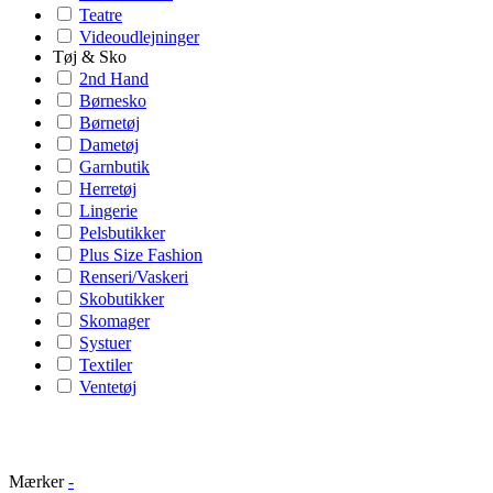
Teatre
Videoudlejninger
Tøj & Sko
2nd Hand
Børnesko
Børnetøj
Dametøj
Garnbutik
Herretøj
Lingerie
Pelsbutikker
Plus Size Fashion
Renseri/Vaskeri
Skobutikker
Skomager
Systuer
Textiler
Ventetøj
Mærker
-