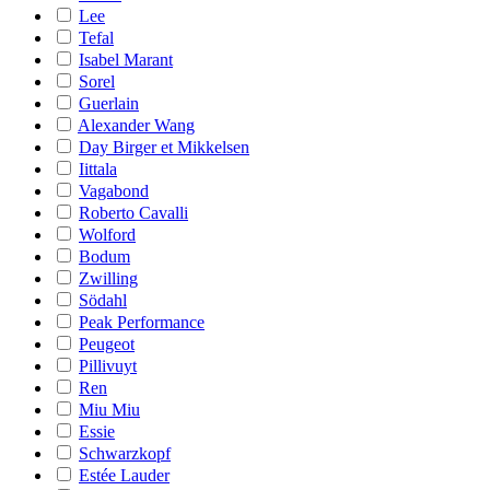
Lee
Tefal
Isabel Marant
Sorel
Guerlain
Alexander Wang
Day Birger et Mikkelsen
Iittala
Vagabond
Roberto Cavalli
Wolford
Bodum
Zwilling
Södahl
Peak Performance
Peugeot
Pillivuyt
Ren
Miu Miu
Essie
Schwarzkopf
Estée Lauder