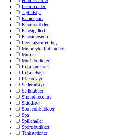
Hundesaloner
Instrumenter
Jagtudstyr
Kampsport
Kontorartikler
Kunstgalleri
Kunstmuseum
Legetøjsforretning
Motorcykelforhandlere
Museer
Musikbutikker
Rejsebureauer
Rejseudstyr
Rideudstyr
Sejlerudstyr
Sejlklubber
Shoppingcentre
Skiudstyr
Souvenirbutikker
Spa
Spillehaller
Sportsbutikker
Tankstationer