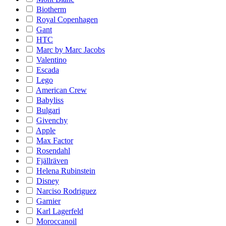
Biotherm
Royal Copenhagen
Gant
HTC
Marc by Marc Jacobs
Valentino
Escada
Lego
American Crew
Babyliss
Bulgari
Givenchy
Apple
Max Factor
Rosendahl
Fjällräven
Helena Rubinstein
Disney
Narciso Rodriguez
Garnier
Karl Lagerfeld
Moroccanoil