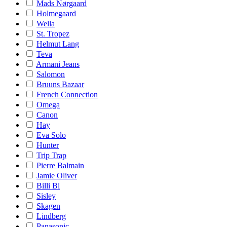
Mads Nørgaard
Holmegaard
Wella
St. Tropez
Helmut Lang
Teva
Armani Jeans
Salomon
Bruuns Bazaar
French Connection
Omega
Canon
Hay
Eva Solo
Hunter
Trip Trap
Pierre Balmain
Jamie Oliver
Billi Bi
Sisley
Skagen
Lindberg
Panasonic