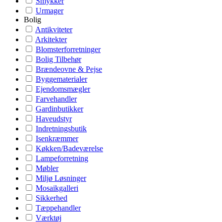
Smykker
Urmager
Bolig
Antikviteter
Arkitekter
Blomsterforretninger
Bolig Tilbehør
Brændeovne & Pejse
Byggematerialer
Ejendomsmægler
Farvehandler
Gardinbutikker
Haveudstyr
Indretningsbutik
Isenkræmmer
Køkken/Badeværelse
Lampeforretning
Møbler
Miljø Løsninger
Mosaikgalleri
Sikkerhed
Tæppehandler
Værktøj