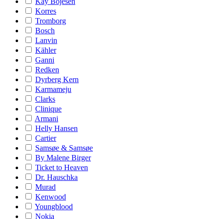
Kay Bojesen
Korres
Tromborg
Bosch
Lanvin
Kähler
Ganni
Redken
Dyrberg Kern
Karmameju
Clarks
Clinique
Armani
Helly Hansen
Cartier
Samsøe & Samsøe
By Malene Birger
Ticket to Heaven
Dr. Hauschka
Murad
Kenwood
Youngblood
Nokia