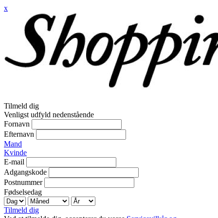
x
Tilmeld dig
Venligst udfyld nedenstående
Fornavn
Efternavn
Mand
Kvinde
E-mail
Adgangskode
Postnummer
Fødselsedag
Tilmeld dig