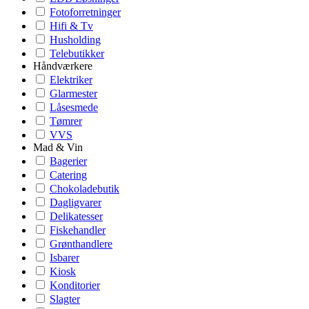
Fotoforretninger
Hifi & Tv
Husholding
Telebutikker
Håndværkere
Elektriker
Glarmester
Låsesmede
Tømrer
VVS
Mad & Vin
Bagerier
Catering
Chokoladebutik
Dagligvarer
Delikatesser
Fiskehandler
Grønthandlere
Isbarer
Kiosk
Konditorier
Slagter