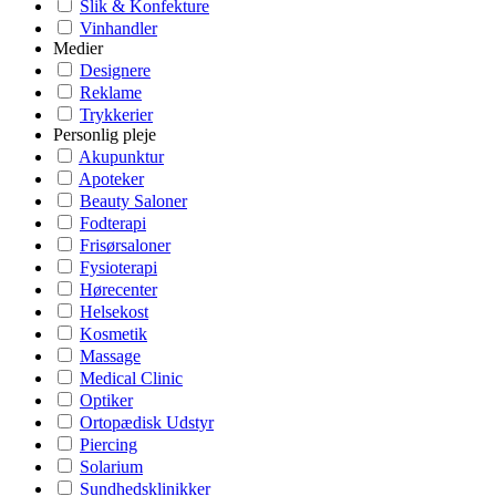
Slik & Konfekture
Vinhandler
Medier
Designere
Reklame
Trykkerier
Personlig pleje
Akupunktur
Apoteker
Beauty Saloner
Fodterapi
Frisørsaloner
Fysioterapi
Hørecenter
Helsekost
Kosmetik
Massage
Medical Clinic
Optiker
Ortopædisk Udstyr
Piercing
Solarium
Sundhedsklinikker