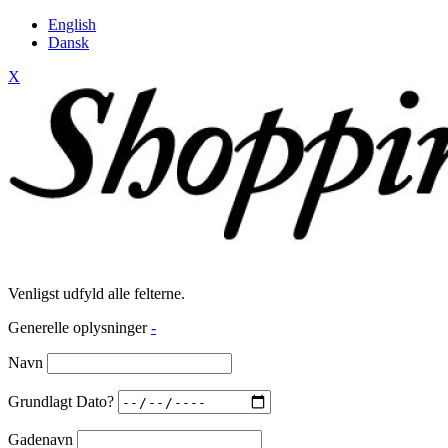
English
Dansk
X
Venligst udfyld alle felterne.
Generelle oplysninger
-
Navn
Grundlagt Dato?
Gadenavn