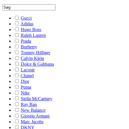
Gucci
Adidas
Hugo Boss
Ralph Lauren
Prada
Burberry
Tommy Hilfiger
Calvin Klein
Dolce & Gabbana
Lacoste
Chanel
Dior
Puma
Nike
Stella McCartney
Ray Ban
New Balance
Giorgio Armani
Marc Jacobs
DKNY