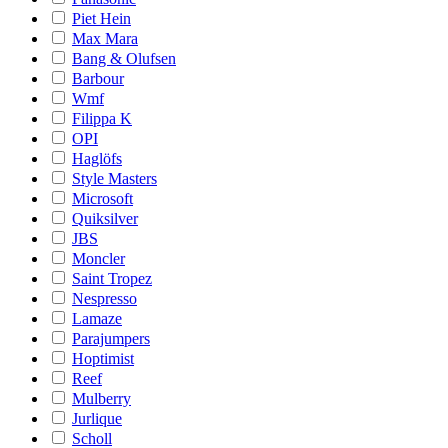
Piet Hein
Max Mara
Bang & Olufsen
Barbour
Wmf
Filippa K
OPI
Haglöfs
Style Masters
Microsoft
Quiksilver
JBS
Moncler
Saint Tropez
Nespresso
Lamaze
Parajumpers
Hoptimist
Reef
Mulberry
Jurlique
Scholl