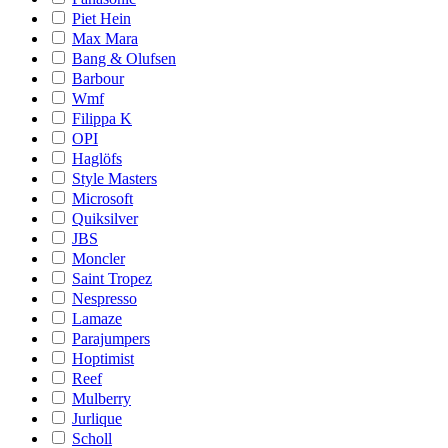
Piet Hein
Max Mara
Bang & Olufsen
Barbour
Wmf
Filippa K
OPI
Haglöfs
Style Masters
Microsoft
Quiksilver
JBS
Moncler
Saint Tropez
Nespresso
Lamaze
Parajumpers
Hoptimist
Reef
Mulberry
Jurlique
Scholl