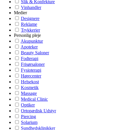
Slik & Konfekture
Vinhandler
Medier
Designere
Reklame
Trykkerier
Personlig pleje
Akupunktur
Apoteker
Beauty Saloner
Fodterapi
Frisørsaloner
Fysioterapi
Hørecenter
Helsekost
Kosmetik
Massage
Medical Clinic
Optiker
Ortopædisk Udstyr
Piercing
Solarium
Sundhedsklinikker