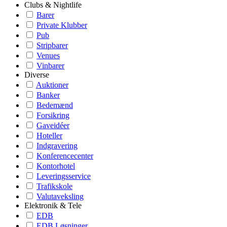
Clubs & Nightlife
Barer
Private Klubber
Pub
Stripbarer
Venues
Vinbarer
Diverse
Auktioner
Banker
Bedemænd
Forsikring
Gaveidéer
Hoteller
Indgravering
Konferencecenter
Kontorhotel
Leveringsservice
Trafikskole
Valutaveksling
Elektronik & Tele
EDB
EDB Løsninger