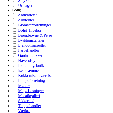
Smykker
Urmager
Bolig
Antikviteter
Arkitekter
Blomsterforretninger
Bolig Tilbehør
Brændeovne & Pejse
Byggematerialer
Ejendomsmægler
Farvehandler
Gardinbutikker
Haveudstyr
Indretningsbutik
Isenkræmmer
Køkken/Badeværelse
Lampeforretning
Møbler
Miljø Løsninger
Mosaikgalleri
Sikkerhed
Tæppehandler
Værktøj