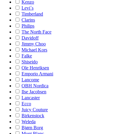
Kenzo
Levi´s
Timberland
Clarins
Philips
The North Face
Davidoff
Jimmy Choo
Michael Kors
Falke
Shiseido
Ole Henriksen
Emporio Armani
Lancome
OBH Nordica
Ilse Jacobsen
Lancaster
Ecco
Juicy Couture
Birkenstock
Weleda
Bjørn Borg
Mont Blanc