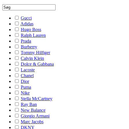
Gucci
Adidas
Hugo Boss
Ralph Lauren
Prada
Burberry
Tommy Hilfiger
Calvin Klein
Dolce & Gabbana
Lacoste
Chanel
Dior
Puma
Nike
Stella McCartney
Ray Ban
New Balance
Giorgio Armani
Marc Jacobs
DKNY