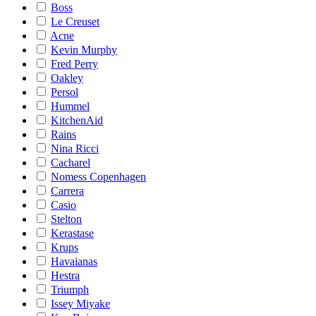
Boss
Le Creuset
Acne
Kevin Murphy
Fred Perry
Oakley
Persol
Hummel
KitchenAid
Rains
Nina Ricci
Cacharel
Nomess Copenhagen
Carrera
Casio
Stelton
Kerastase
Krups
Havaianas
Hestra
Triumph
Issey Miyake