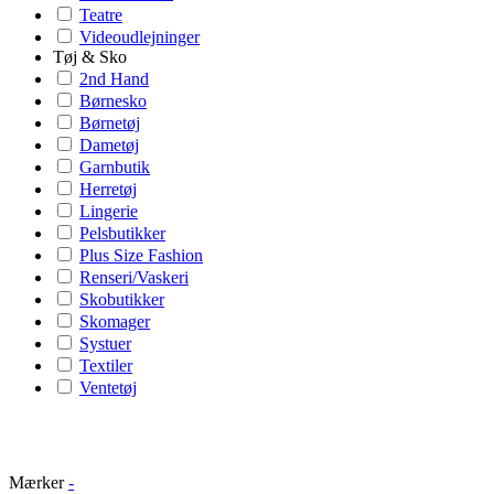
Teatre
Videoudlejninger
Tøj & Sko
2nd Hand
Børnesko
Børnetøj
Dametøj
Garnbutik
Herretøj
Lingerie
Pelsbutikker
Plus Size Fashion
Renseri/Vaskeri
Skobutikker
Skomager
Systuer
Textiler
Ventetøj
Mærker
-