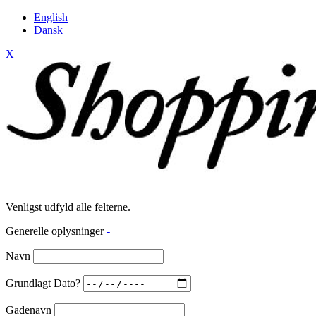
English
Dansk
X
Venligst udfyld alle felterne.
Generelle oplysninger
-
Navn
Grundlagt Dato?
Gadenavn