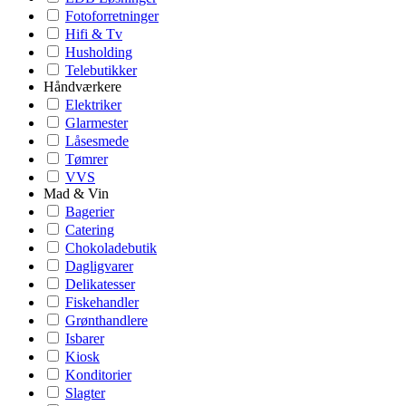
Fotoforretninger
Hifi & Tv
Husholding
Telebutikker
Håndværkere
Elektriker
Glarmester
Låsesmede
Tømrer
VVS
Mad & Vin
Bagerier
Catering
Chokoladebutik
Dagligvarer
Delikatesser
Fiskehandler
Grønthandlere
Isbarer
Kiosk
Konditorier
Slagter