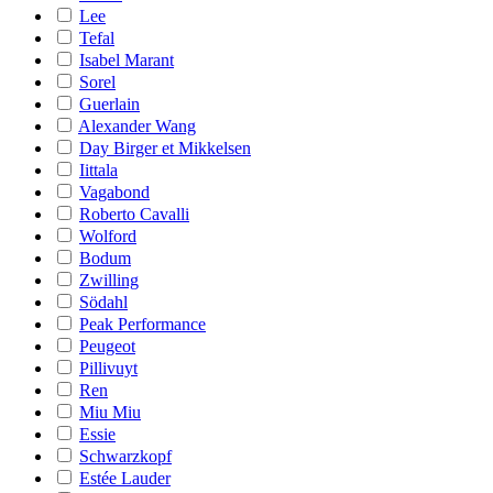
Lee
Tefal
Isabel Marant
Sorel
Guerlain
Alexander Wang
Day Birger et Mikkelsen
Iittala
Vagabond
Roberto Cavalli
Wolford
Bodum
Zwilling
Södahl
Peak Performance
Peugeot
Pillivuyt
Ren
Miu Miu
Essie
Schwarzkopf
Estée Lauder