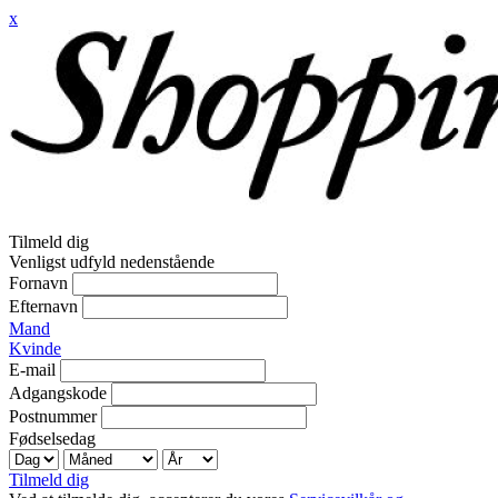
x
Tilmeld dig
Venligst udfyld nedenstående
Fornavn
Efternavn
Mand
Kvinde
E-mail
Adgangskode
Postnummer
Fødselsedag
Tilmeld dig