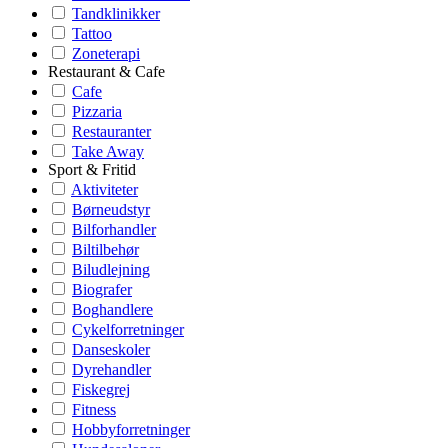
Tandklinikker
Tattoo
Zoneterapi
Restaurant & Cafe
Cafe
Pizzaria
Restauranter
Take Away
Sport & Fritid
Aktiviteter
Børneudstyr
Bilforhandler
Biltilbehør
Biludlejning
Biografer
Boghandlere
Cykelforretninger
Danseskoler
Dyrehandler
Fiskegrej
Fitness
Hobbyforretninger