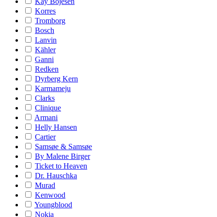
Kay Bojesen
Korres
Tromborg
Bosch
Lanvin
Kähler
Ganni
Redken
Dyrberg Kern
Karmameju
Clarks
Clinique
Armani
Helly Hansen
Cartier
Samsøe & Samsøe
By Malene Birger
Ticket to Heaven
Dr. Hauschka
Murad
Kenwood
Youngblood
Nokia