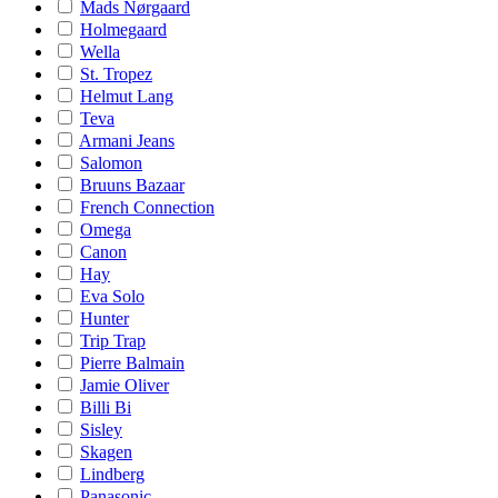
Mads Nørgaard
Holmegaard
Wella
St. Tropez
Helmut Lang
Teva
Armani Jeans
Salomon
Bruuns Bazaar
French Connection
Omega
Canon
Hay
Eva Solo
Hunter
Trip Trap
Pierre Balmain
Jamie Oliver
Billi Bi
Sisley
Skagen
Lindberg
Panasonic