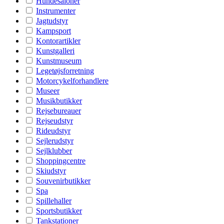
Hundesaloner
Instrumenter
Jagtudstyr
Kampsport
Kontorartikler
Kunstgalleri
Kunstmuseum
Legetøjsforretning
Motorcykelforhandlere
Museer
Musikbutikker
Rejsebureauer
Rejseudstyr
Rideudstyr
Sejlerudstyr
Sejlklubber
Shoppingcentre
Skiudstyr
Souvenirbutikker
Spa
Spillehaller
Sportsbutikker
Tankstationer