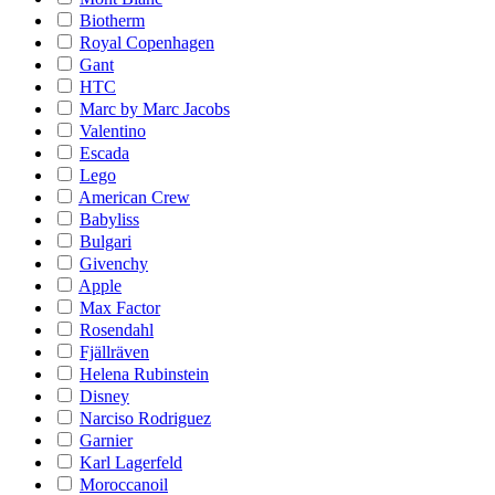
Biotherm
Royal Copenhagen
Gant
HTC
Marc by Marc Jacobs
Valentino
Escada
Lego
American Crew
Babyliss
Bulgari
Givenchy
Apple
Max Factor
Rosendahl
Fjällräven
Helena Rubinstein
Disney
Narciso Rodriguez
Garnier
Karl Lagerfeld
Moroccanoil