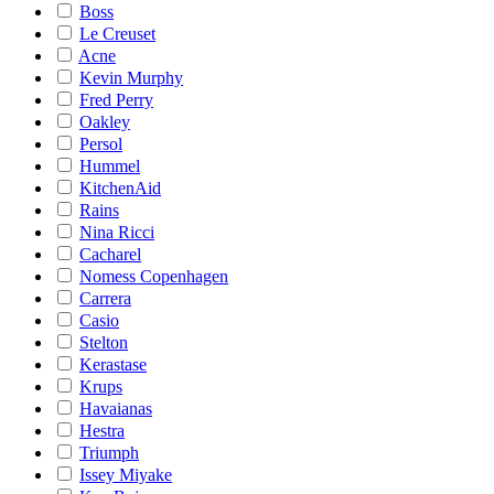
Boss
Le Creuset
Acne
Kevin Murphy
Fred Perry
Oakley
Persol
Hummel
KitchenAid
Rains
Nina Ricci
Cacharel
Nomess Copenhagen
Carrera
Casio
Stelton
Kerastase
Krups
Havaianas
Hestra
Triumph
Issey Miyake