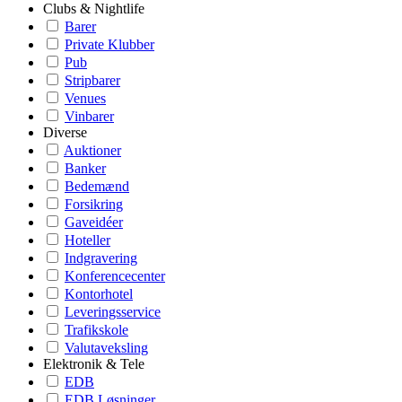
Clubs & Nightlife
Barer
Private Klubber
Pub
Stripbarer
Venues
Vinbarer
Diverse
Auktioner
Banker
Bedemænd
Forsikring
Gaveidéer
Hoteller
Indgravering
Konferencecenter
Kontorhotel
Leveringsservice
Trafikskole
Valutaveksling
Elektronik & Tele
EDB
EDB Løsninger