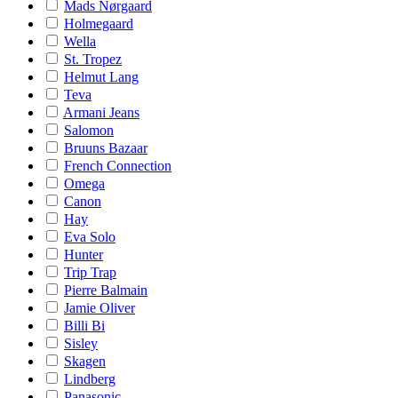
Mads Nørgaard
Holmegaard
Wella
St. Tropez
Helmut Lang
Teva
Armani Jeans
Salomon
Bruuns Bazaar
French Connection
Omega
Canon
Hay
Eva Solo
Hunter
Trip Trap
Pierre Balmain
Jamie Oliver
Billi Bi
Sisley
Skagen
Lindberg
Panasonic