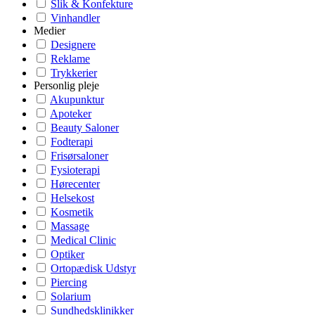
Slik & Konfekture
Vinhandler
Medier
Designere
Reklame
Trykkerier
Personlig pleje
Akupunktur
Apoteker
Beauty Saloner
Fodterapi
Frisørsaloner
Fysioterapi
Hørecenter
Helsekost
Kosmetik
Massage
Medical Clinic
Optiker
Ortopædisk Udstyr
Piercing
Solarium
Sundhedsklinikker