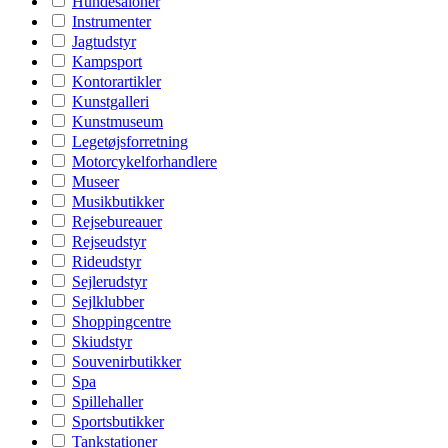
Hundesaloner
Instrumenter
Jagtudstyr
Kampsport
Kontorartikler
Kunstgalleri
Kunstmuseum
Legetøjsforretning
Motorcykelforhandlere
Museer
Musikbutikker
Rejsebureauer
Rejseudstyr
Rideudstyr
Sejlerudstyr
Sejlklubber
Shoppingcentre
Skiudstyr
Souvenirbutikker
Spa
Spillehaller
Sportsbutikker
Tankstationer