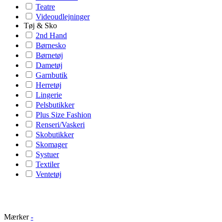
Teatre
Videoudlejninger
Tøj & Sko
2nd Hand
Børnesko
Børnetøj
Dametøj
Garnbutik
Herretøj
Lingerie
Pelsbutikker
Plus Size Fashion
Renseri/Vaskeri
Skobutikker
Skomager
Systuer
Textiler
Ventetøj
Mærker
-