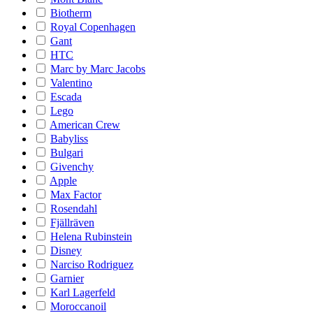
Biotherm
Royal Copenhagen
Gant
HTC
Marc by Marc Jacobs
Valentino
Escada
Lego
American Crew
Babyliss
Bulgari
Givenchy
Apple
Max Factor
Rosendahl
Fjällräven
Helena Rubinstein
Disney
Narciso Rodriguez
Garnier
Karl Lagerfeld
Moroccanoil