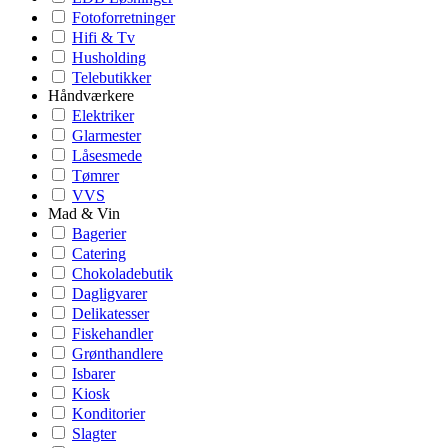
Fotoforretninger
Hifi & Tv
Husholding
Telebutikker
Håndværkere
Elektriker
Glarmester
Låsesmede
Tømrer
VVS
Mad & Vin
Bagerier
Catering
Chokoladebutik
Dagligvarer
Delikatesser
Fiskehandler
Grønthandlere
Isbarer
Kiosk
Konditorier
Slagter