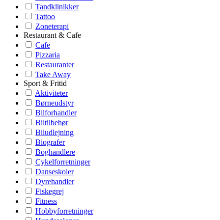
Tandklinikker
Tattoo
Zoneterapi
Restaurant & Cafe
Cafe
Pizzaria
Restauranter
Take Away
Sport & Fritid
Aktiviteter
Børneudstyr
Bilforhandler
Biltilbehør
Biludlejning
Biografer
Boghandlere
Cykelforretninger
Danseskoler
Dyrehandler
Fiskegrej
Fitness
Hobbyforretninger