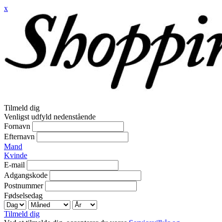
x
Tilmeld dig
Venligst udfyld nedenstående
Fornavn
Efternavn
Mand
Kvinde
E-mail
Adgangskode
Postnummer
Fødselsedag
Tilmeld dig