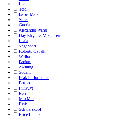
Lee
Tefal
Isabel Marant
Sorel
Guerlain
Alexander Wang
Day Birger et Mikkelsen
Iittala
Vagabond
Roberto Cavalli
Wolford
Bodum
Zwilling
Södahl
Peak Performance
Peugeot
Pillivuyt
Ren
Miu Miu
Essie
Schwarzkopf
Estée Lauder