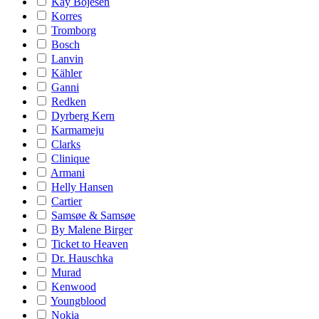
Kay Bojesen
Korres
Tromborg
Bosch
Lanvin
Kähler
Ganni
Redken
Dyrberg Kern
Karmameju
Clarks
Clinique
Armani
Helly Hansen
Cartier
Samsøe & Samsøe
By Malene Birger
Ticket to Heaven
Dr. Hauschka
Murad
Kenwood
Youngblood
Nokia