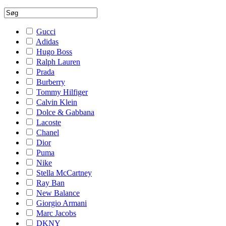
Gucci
Adidas
Hugo Boss
Ralph Lauren
Prada
Burberry
Tommy Hilfiger
Calvin Klein
Dolce & Gabbana
Lacoste
Chanel
Dior
Puma
Nike
Stella McCartney
Ray Ban
New Balance
Giorgio Armani
Marc Jacobs
DKNY