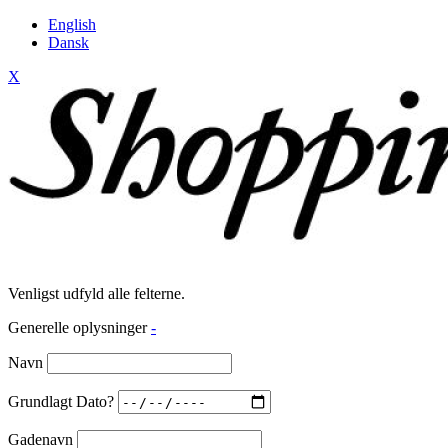
English
Dansk
X
Venligst udfyld alle felterne.
Generelle oplysninger
-
Navn
Grundlagt Dato?
Gadenavn