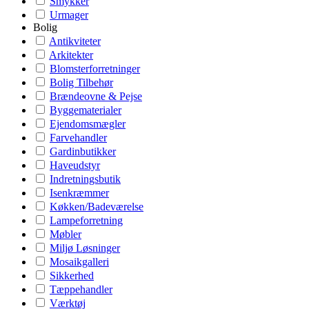
Smykker
Urmager
Bolig
Antikviteter
Arkitekter
Blomsterforretninger
Bolig Tilbehør
Brændeovne & Pejse
Byggematerialer
Ejendomsmægler
Farvehandler
Gardinbutikker
Haveudstyr
Indretningsbutik
Isenkræmmer
Køkken/Badeværelse
Lampeforretning
Møbler
Miljø Løsninger
Mosaikgalleri
Sikkerhed
Tæppehandler
Værktøj