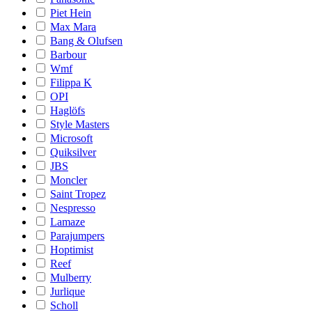
Piet Hein
Max Mara
Bang & Olufsen
Barbour
Wmf
Filippa K
OPI
Haglöfs
Style Masters
Microsoft
Quiksilver
JBS
Moncler
Saint Tropez
Nespresso
Lamaze
Parajumpers
Hoptimist
Reef
Mulberry
Jurlique
Scholl