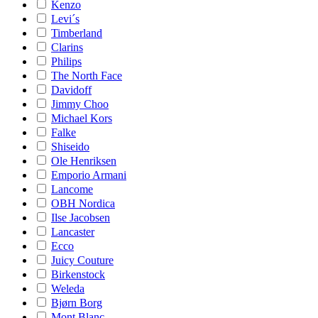
Kenzo
Levi´s
Timberland
Clarins
Philips
The North Face
Davidoff
Jimmy Choo
Michael Kors
Falke
Shiseido
Ole Henriksen
Emporio Armani
Lancome
OBH Nordica
Ilse Jacobsen
Lancaster
Ecco
Juicy Couture
Birkenstock
Weleda
Bjørn Borg
Mont Blanc