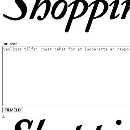
Indberet
TILMELD
x