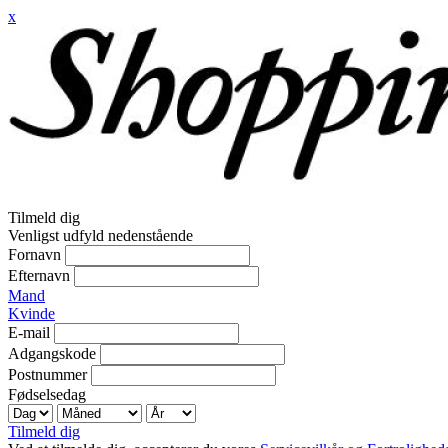
x
Tilmeld dig
Venligst udfyld nedenstående
Fornavn
Efternavn
Mand
Kvinde
E-mail
Adgangskode
Postnummer
Fødselsedag
Tilmeld dig