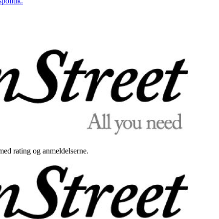
politik.
med rating og anmeldelserne.