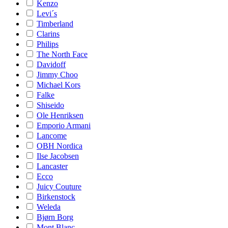
Kenzo
Levi´s
Timberland
Clarins
Philips
The North Face
Davidoff
Jimmy Choo
Michael Kors
Falke
Shiseido
Ole Henriksen
Emporio Armani
Lancome
OBH Nordica
Ilse Jacobsen
Lancaster
Ecco
Juicy Couture
Birkenstock
Weleda
Bjørn Borg
Mont Blanc