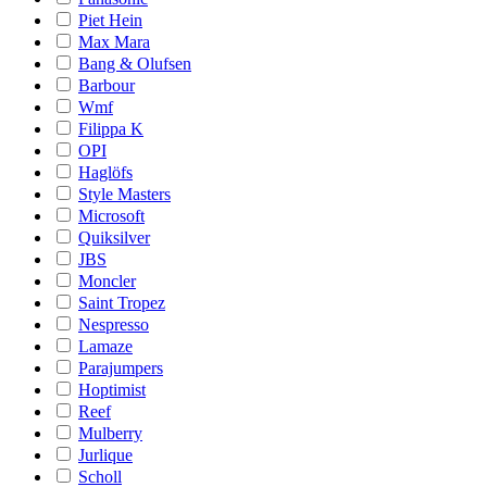
Piet Hein
Max Mara
Bang & Olufsen
Barbour
Wmf
Filippa K
OPI
Haglöfs
Style Masters
Microsoft
Quiksilver
JBS
Moncler
Saint Tropez
Nespresso
Lamaze
Parajumpers
Hoptimist
Reef
Mulberry
Jurlique
Scholl