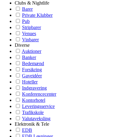
Clubs & Nightlife
Barer
Private Klubber
Pub
Stripbarer
Venues
Vinbarer
Diverse
Auktioner
Banker
Bedemænd
Forsikring
Gaveidéer
Hoteller
Indgravering
Konferencecenter
Kontorhotel
Leveringsservice
Trafikskole
Valutaveksling
Elektronik & Tele
EDB
EDB Løsninger