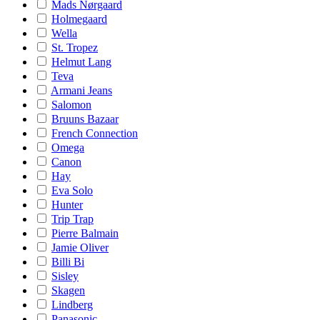
Mads Nørgaard
Holmegaard
Wella
St. Tropez
Helmut Lang
Teva
Armani Jeans
Salomon
Bruuns Bazaar
French Connection
Omega
Canon
Hay
Eva Solo
Hunter
Trip Trap
Pierre Balmain
Jamie Oliver
Billi Bi
Sisley
Skagen
Lindberg
Panasonic