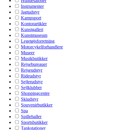
Hundesaloner
Instrumenter
Jagtudstyr
Kampsport
Kontorartikler
Kunstgalleri
Kunstmuseum
Legetøjsforretning
Motorcykelforhandlere
Museer
Musikbutikker
Rejsebureauer
Rejseudstyr
Rideudstyr
Sejlerudstyr
Sejlklubber
Shoppingcentre
Skiudstyr
Souvenirbutikker
Spa
Spillehaller
Sportsbutikker
Tankstationer