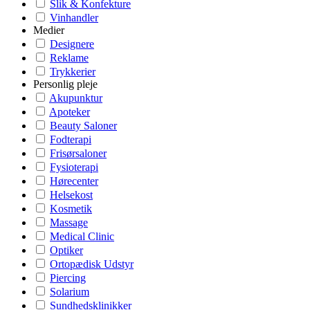
Slik & Konfekture
Vinhandler
Medier
Designere
Reklame
Trykkerier
Personlig pleje
Akupunktur
Apoteker
Beauty Saloner
Fodterapi
Frisørsaloner
Fysioterapi
Hørecenter
Helsekost
Kosmetik
Massage
Medical Clinic
Optiker
Ortopædisk Udstyr
Piercing
Solarium
Sundhedsklinikker