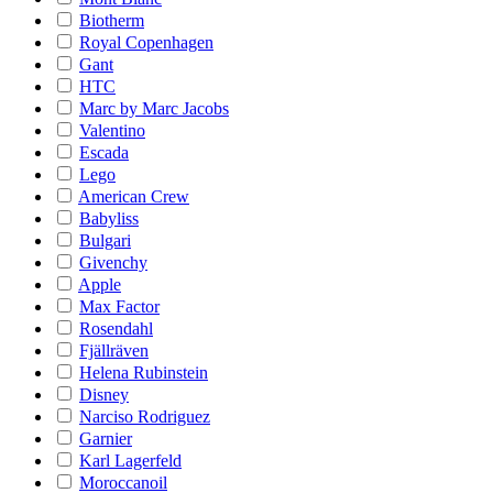
Biotherm
Royal Copenhagen
Gant
HTC
Marc by Marc Jacobs
Valentino
Escada
Lego
American Crew
Babyliss
Bulgari
Givenchy
Apple
Max Factor
Rosendahl
Fjällräven
Helena Rubinstein
Disney
Narciso Rodriguez
Garnier
Karl Lagerfeld
Moroccanoil