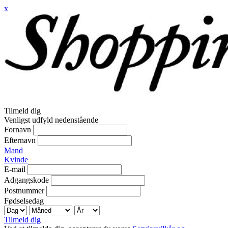
x
Tilmeld dig
Venligst udfyld nedenstående
Fornavn
Efternavn
Mand
Kvinde
E-mail
Adgangskode
Postnummer
Fødselsedag
Tilmeld dig