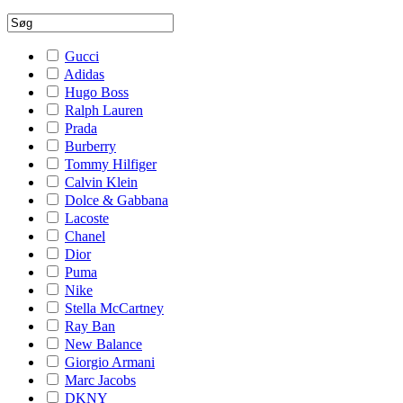
Gucci
Adidas
Hugo Boss
Ralph Lauren
Prada
Burberry
Tommy Hilfiger
Calvin Klein
Dolce & Gabbana
Lacoste
Chanel
Dior
Puma
Nike
Stella McCartney
Ray Ban
New Balance
Giorgio Armani
Marc Jacobs
DKNY