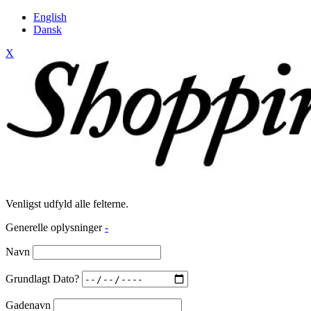
English
Dansk
X
Venligst udfyld alle felterne.
Generelle oplysninger
-
Navn
Grundlagt Dato?
Gadenavn