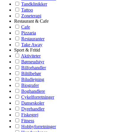
Tandklinikker
Tattoo
Zoneterapi
Restaurant & Cafe
Cafe
Pizzaria
Restauranter
Take Away
Sport & Fritid
Aktiviteter
Børneudstyr
Bilforhandler
Biltilbehør
Biludlejning
Biografer
Boghandlere
Cykelforretninger
Danseskoler
Dyrehandler
Fiskegrej
Fitness
Hobbyforretninger