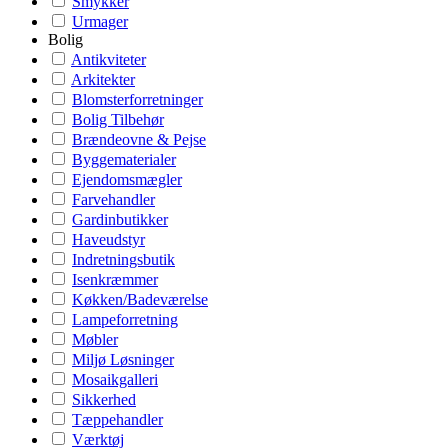
Smykker
Urmager
Bolig
Antikviteter
Arkitekter
Blomsterforretninger
Bolig Tilbehør
Brændeovne & Pejse
Byggematerialer
Ejendomsmægler
Farvehandler
Gardinbutikker
Haveudstyr
Indretningsbutik
Isenkræmmer
Køkken/Badeværelse
Lampeforretning
Møbler
Miljø Løsninger
Mosaikgalleri
Sikkerhed
Tæppehandler
Værktøj