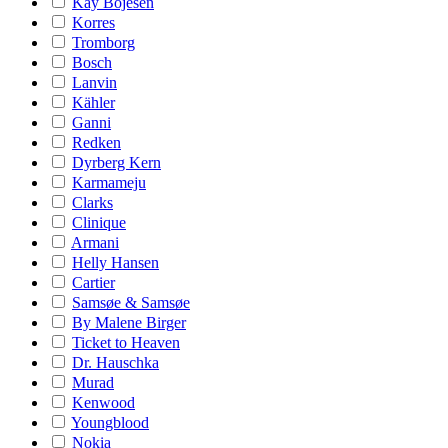
Kay Bojesen
Korres
Tromborg
Bosch
Lanvin
Kähler
Ganni
Redken
Dyrberg Kern
Karmameju
Clarks
Clinique
Armani
Helly Hansen
Cartier
Samsøe & Samsøe
By Malene Birger
Ticket to Heaven
Dr. Hauschka
Murad
Kenwood
Youngblood
Nokia