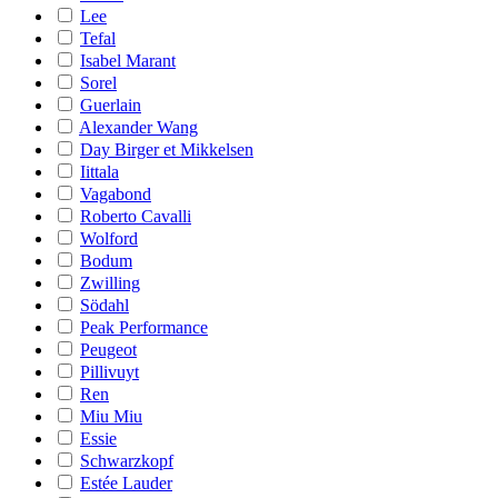
Lee
Tefal
Isabel Marant
Sorel
Guerlain
Alexander Wang
Day Birger et Mikkelsen
Iittala
Vagabond
Roberto Cavalli
Wolford
Bodum
Zwilling
Södahl
Peak Performance
Peugeot
Pillivuyt
Ren
Miu Miu
Essie
Schwarzkopf
Estée Lauder