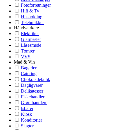
Fotoforretninger
Hifi & Tv
Husholding
Telebutikker
Håndværkere
Elektriker
Glarmester
Låsesmede
Tømrer
VVS
Mad & Vin
Bagerier
Catering
Chokoladebutik
Dagligvarer
Delikatesser
Fiskehandler
Grønthandlere
Isbarer
Kiosk
Konditorier
Slagter