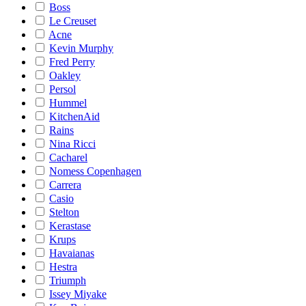
Boss
Le Creuset
Acne
Kevin Murphy
Fred Perry
Oakley
Persol
Hummel
KitchenAid
Rains
Nina Ricci
Cacharel
Nomess Copenhagen
Carrera
Casio
Stelton
Kerastase
Krups
Havaianas
Hestra
Triumph
Issey Miyake