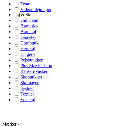
Teatre
Videoudlejninger
Tøj & Sko
2nd Hand
Børnesko
Børnetøj
Dametøj
Garnbutik
Herretøj
Lingerie
Pelsbutikker
Plus Size Fashion
Renseri/Vaskeri
Skobutikker
Skomager
Systuer
Textiler
Ventetøj
Mærker
-