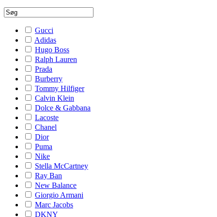
Gucci
Adidas
Hugo Boss
Ralph Lauren
Prada
Burberry
Tommy Hilfiger
Calvin Klein
Dolce & Gabbana
Lacoste
Chanel
Dior
Puma
Nike
Stella McCartney
Ray Ban
New Balance
Giorgio Armani
Marc Jacobs
DKNY