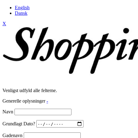
English
Dansk
X
Venligst udfyld alle felterne.
Generelle oplysninger
-
Navn
Grundlagt Dato?
Gadenavn