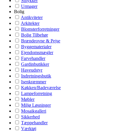
Smykker
Urmager
Bolig
Antikviteter
Arkitekter
Blomsterforretninger
Bolig Tilbehør
Brændeovne & Pejse
Byggematerialer
Ejendomsmægler
Farvehandler
Gardinbutikker
Haveudstyr
Indretningsbutik
Isenkræmmer
Køkken/Badeværelse
Lampeforretning
Møbler
Miljø Løsninger
Mosaikgalleri
Sikkerhed
Tæppehandler
Værktøj