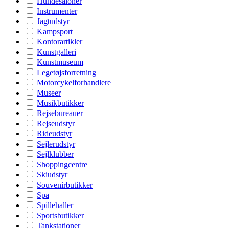
Hundesaloner
Instrumenter
Jagtudstyr
Kampsport
Kontorartikler
Kunstgalleri
Kunstmuseum
Legetøjsforretning
Motorcykelforhandlere
Museer
Musikbutikker
Rejsebureauer
Rejseudstyr
Rideudstyr
Sejlerudstyr
Sejlklubber
Shoppingcentre
Skiudstyr
Souvenirbutikker
Spa
Spillehaller
Sportsbutikker
Tankstationer