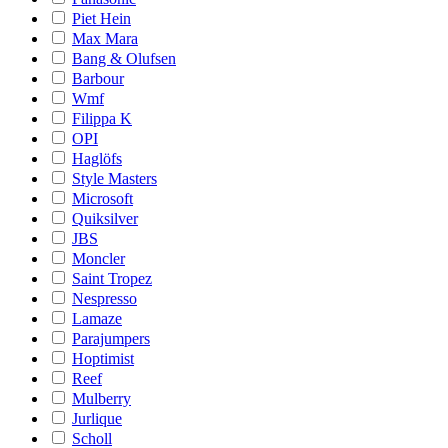
Piet Hein
Max Mara
Bang & Olufsen
Barbour
Wmf
Filippa K
OPI
Haglöfs
Style Masters
Microsoft
Quiksilver
JBS
Moncler
Saint Tropez
Nespresso
Lamaze
Parajumpers
Hoptimist
Reef
Mulberry
Jurlique
Scholl