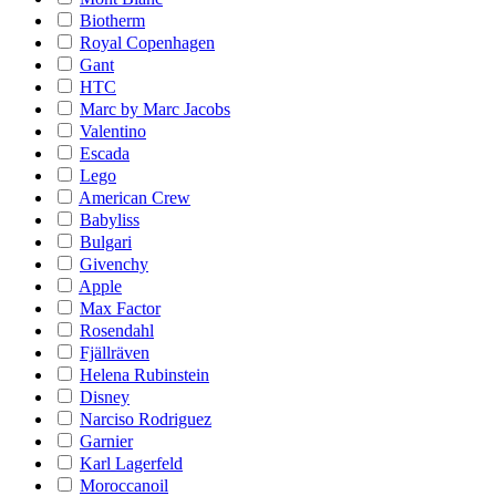
Biotherm
Royal Copenhagen
Gant
HTC
Marc by Marc Jacobs
Valentino
Escada
Lego
American Crew
Babyliss
Bulgari
Givenchy
Apple
Max Factor
Rosendahl
Fjällräven
Helena Rubinstein
Disney
Narciso Rodriguez
Garnier
Karl Lagerfeld
Moroccanoil