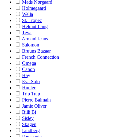
Mads Nørgaard
Holmegaard
Wella
St. Tropez
Helmut Lang
Teva
Armani Jeans
Salomon
Bruuns Bazaar
French Connection
Omega
Canon
Hay
Eva Solo
Hunter
Trip Trap
Pierre Balmain
Jamie Oliver
Billi Bi
Sisley
Skagen
Lindberg
Panasonic