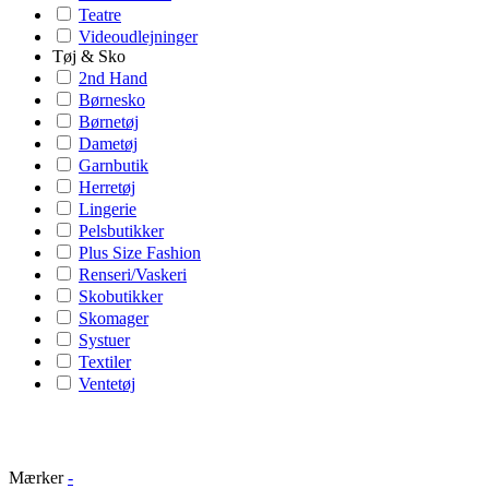
Teatre
Videoudlejninger
Tøj & Sko
2nd Hand
Børnesko
Børnetøj
Dametøj
Garnbutik
Herretøj
Lingerie
Pelsbutikker
Plus Size Fashion
Renseri/Vaskeri
Skobutikker
Skomager
Systuer
Textiler
Ventetøj
Mærker
-