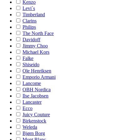
Kenzo
Levi´s
Timberland
Clarins
Philips
The North Face
Davidoff
Jimmy Choo
Michael Kors
Falke
Shiseido
Ole Henriksen
Emporio Armani
Lancome
OBH Nordica
Ilse Jacobsen
Lancaster
Ecco
Juicy Couture
Birkenstock
Weleda
Bjørn Borg
Mont Blanc