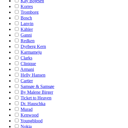
Kay Bojesen
Korres
Tromborg
Bosch
Lanvin
Kähler
Ganni
Redken
Dyrberg Kern
Karmameju
Clarks
Clinique
Armani
Helly Hansen
Cartier
Samsøe & Samsøe
By Malene Birger
Ticket to Heaven
Dr. Hauschka
Murad
Kenwood
Youngblood
Nokia