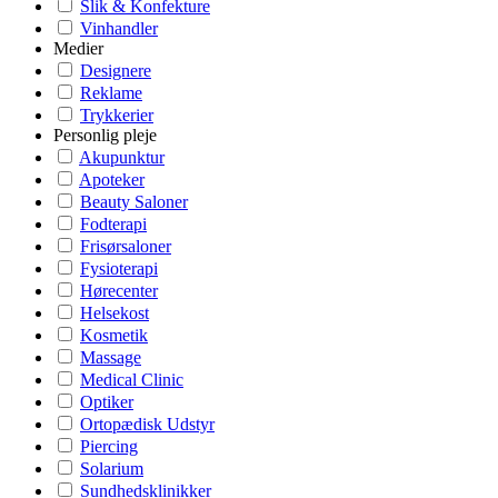
Slik & Konfekture
Vinhandler
Medier
Designere
Reklame
Trykkerier
Personlig pleje
Akupunktur
Apoteker
Beauty Saloner
Fodterapi
Frisørsaloner
Fysioterapi
Hørecenter
Helsekost
Kosmetik
Massage
Medical Clinic
Optiker
Ortopædisk Udstyr
Piercing
Solarium
Sundhedsklinikker