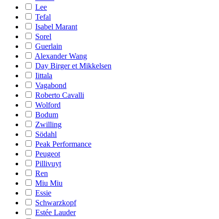
Lee
Tefal
Isabel Marant
Sorel
Guerlain
Alexander Wang
Day Birger et Mikkelsen
Iittala
Vagabond
Roberto Cavalli
Wolford
Bodum
Zwilling
Södahl
Peak Performance
Peugeot
Pillivuyt
Ren
Miu Miu
Essie
Schwarzkopf
Estée Lauder