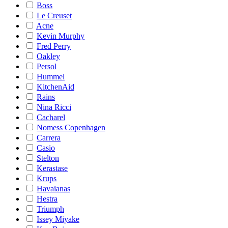
Boss
Le Creuset
Acne
Kevin Murphy
Fred Perry
Oakley
Persol
Hummel
KitchenAid
Rains
Nina Ricci
Cacharel
Nomess Copenhagen
Carrera
Casio
Stelton
Kerastase
Krups
Havaianas
Hestra
Triumph
Issey Miyake