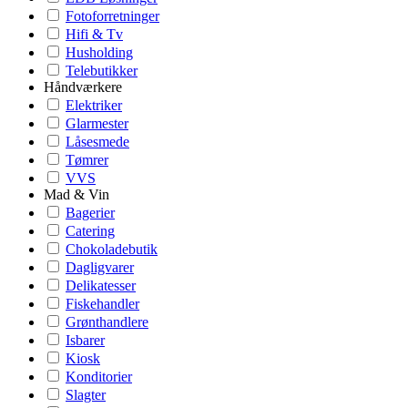
Fotoforretninger
Hifi & Tv
Husholding
Telebutikker
Håndværkere
Elektriker
Glarmester
Låsesmede
Tømrer
VVS
Mad & Vin
Bagerier
Catering
Chokoladebutik
Dagligvarer
Delikatesser
Fiskehandler
Grønthandlere
Isbarer
Kiosk
Konditorier
Slagter