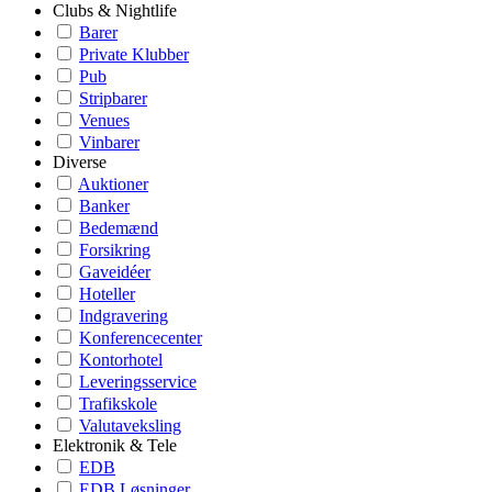
Clubs & Nightlife
Barer
Private Klubber
Pub
Stripbarer
Venues
Vinbarer
Diverse
Auktioner
Banker
Bedemænd
Forsikring
Gaveidéer
Hoteller
Indgravering
Konferencecenter
Kontorhotel
Leveringsservice
Trafikskole
Valutaveksling
Elektronik & Tele
EDB
EDB Løsninger