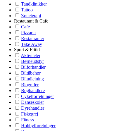
Tandklinikker
Tattoo
Zoneterapi
Restaurant & Cafe
Cafe
Pizzaria
Restauranter
Take Away
Sport & Fritid
Aktiviteter
Børneudstyr
Bilforhandler
Biltilbehør
Biludlejning
Biografer
Boghandlere
Cykelforretninger
Danseskoler
Dyrehandler
Fiskegrej
Fitness
Hobbyforretninger