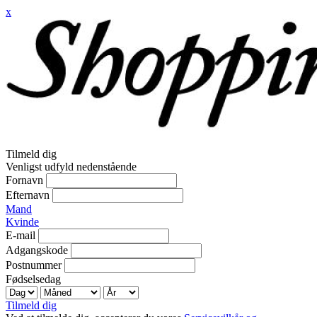
x
Tilmeld dig
Venligst udfyld nedenstående
Fornavn
Efternavn
Mand
Kvinde
E-mail
Adgangskode
Postnummer
Fødselsedag
Tilmeld dig