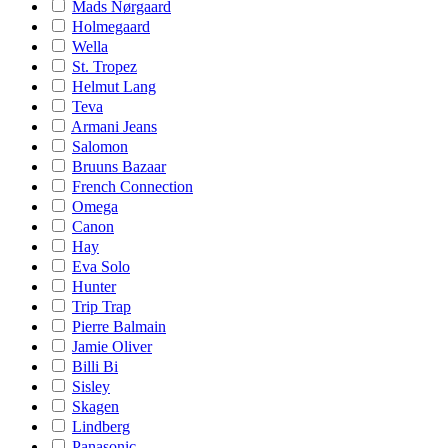
Mads Nørgaard
Holmegaard
Wella
St. Tropez
Helmut Lang
Teva
Armani Jeans
Salomon
Bruuns Bazaar
French Connection
Omega
Canon
Hay
Eva Solo
Hunter
Trip Trap
Pierre Balmain
Jamie Oliver
Billi Bi
Sisley
Skagen
Lindberg
Panasonic