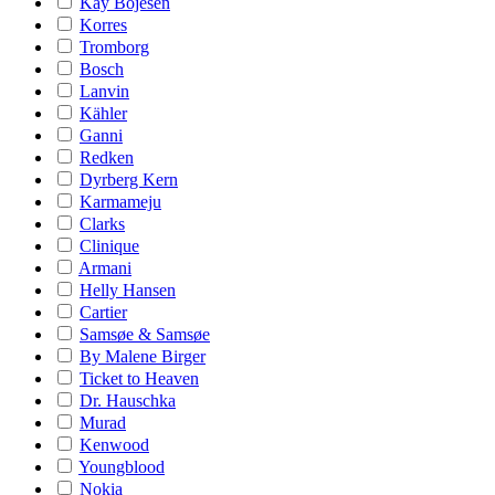
Kay Bojesen
Korres
Tromborg
Bosch
Lanvin
Kähler
Ganni
Redken
Dyrberg Kern
Karmameju
Clarks
Clinique
Armani
Helly Hansen
Cartier
Samsøe & Samsøe
By Malene Birger
Ticket to Heaven
Dr. Hauschka
Murad
Kenwood
Youngblood
Nokia