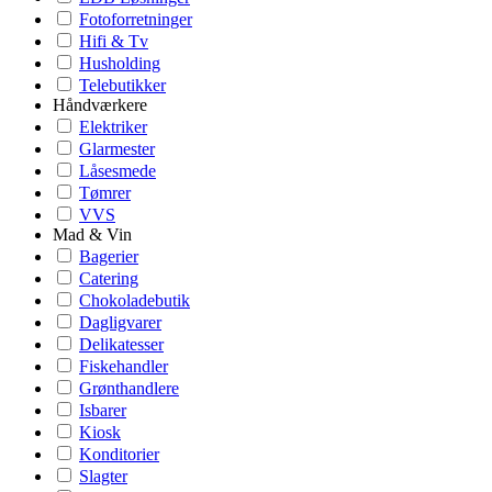
Fotoforretninger
Hifi & Tv
Husholding
Telebutikker
Håndværkere
Elektriker
Glarmester
Låsesmede
Tømrer
VVS
Mad & Vin
Bagerier
Catering
Chokoladebutik
Dagligvarer
Delikatesser
Fiskehandler
Grønthandlere
Isbarer
Kiosk
Konditorier
Slagter