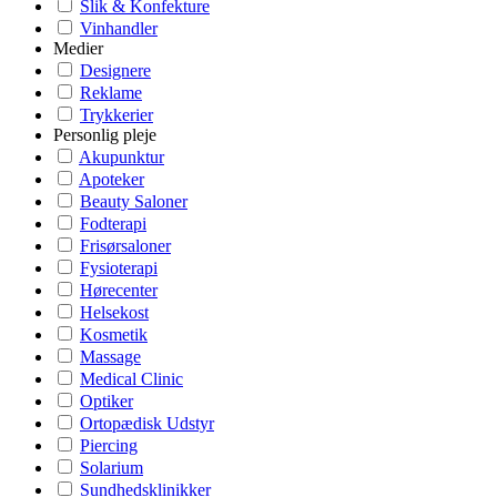
Slik & Konfekture
Vinhandler
Medier
Designere
Reklame
Trykkerier
Personlig pleje
Akupunktur
Apoteker
Beauty Saloner
Fodterapi
Frisørsaloner
Fysioterapi
Hørecenter
Helsekost
Kosmetik
Massage
Medical Clinic
Optiker
Ortopædisk Udstyr
Piercing
Solarium
Sundhedsklinikker