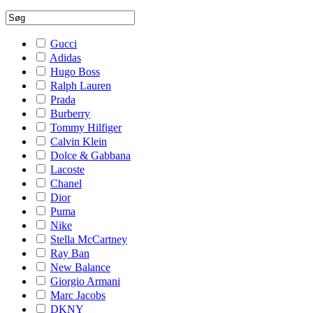
Gucci
Adidas
Hugo Boss
Ralph Lauren
Prada
Burberry
Tommy Hilfiger
Calvin Klein
Dolce & Gabbana
Lacoste
Chanel
Dior
Puma
Nike
Stella McCartney
Ray Ban
New Balance
Giorgio Armani
Marc Jacobs
DKNY