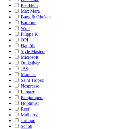
Piet Hein
Max Mara
Bang & Olufsen
Barbour
Wmf
Filippa K
OPI
Haglöfs
Style Masters
Microsoft
Quiksilver
JBS
Moncler
Saint Tropez
Nespresso
Lamaze
Parajumpers
Hoptimist
Reef
Mulberry
Jurlique
Scholl