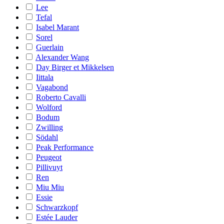
Lee
Tefal
Isabel Marant
Sorel
Guerlain
Alexander Wang
Day Birger et Mikkelsen
Iittala
Vagabond
Roberto Cavalli
Wolford
Bodum
Zwilling
Södahl
Peak Performance
Peugeot
Pillivuyt
Ren
Miu Miu
Essie
Schwarzkopf
Estée Lauder