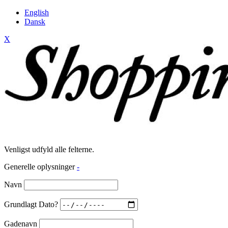
English
Dansk
X
Venligst udfyld alle felterne.
Generelle oplysninger
-
Navn
Grundlagt Dato?
Gadenavn