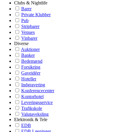
Clubs & Nightlife
Barer
Private Klubber
Pub
Stripbarer
Venues
Vinbarer
Diverse
Auktioner
Banker
Bedemænd
Forsikring
Gaveidéer
Hoteller
Indgravering
Konferencecenter
Kontorhotel
Leveringsservice
Trafikskole
Valutaveksling
Elektronik & Tele
EDB
EDB Løsninger