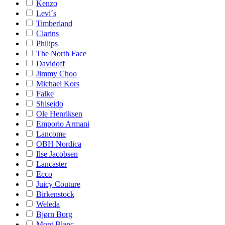
Kenzo
Levi´s
Timberland
Clarins
Philips
The North Face
Davidoff
Jimmy Choo
Michael Kors
Falke
Shiseido
Ole Henriksen
Emporio Armani
Lancome
OBH Nordica
Ilse Jacobsen
Lancaster
Ecco
Juicy Couture
Birkenstock
Weleda
Bjørn Borg
Mont Blanc