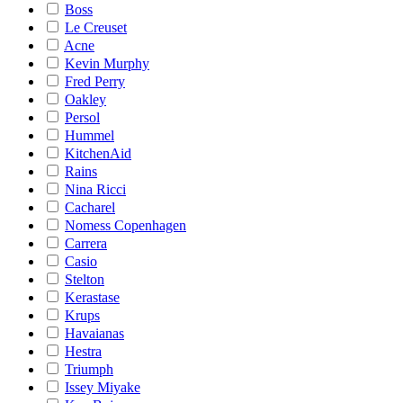
Boss
Le Creuset
Acne
Kevin Murphy
Fred Perry
Oakley
Persol
Hummel
KitchenAid
Rains
Nina Ricci
Cacharel
Nomess Copenhagen
Carrera
Casio
Stelton
Kerastase
Krups
Havaianas
Hestra
Triumph
Issey Miyake