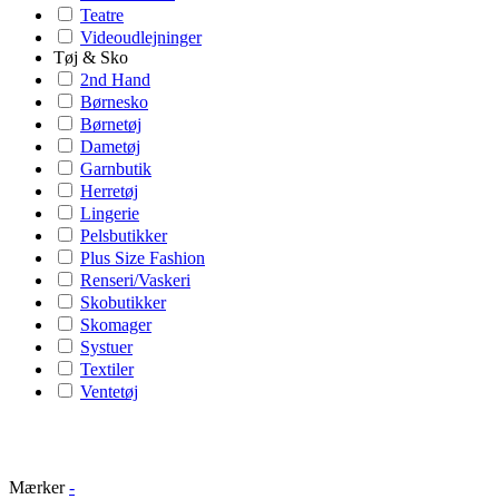
Teatre
Videoudlejninger
Tøj & Sko
2nd Hand
Børnesko
Børnetøj
Dametøj
Garnbutik
Herretøj
Lingerie
Pelsbutikker
Plus Size Fashion
Renseri/Vaskeri
Skobutikker
Skomager
Systuer
Textiler
Ventetøj
Mærker
-