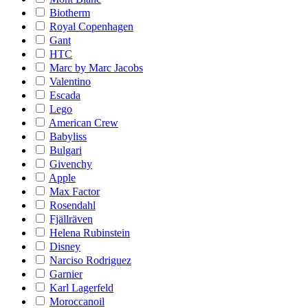
Biotherm
Royal Copenhagen
Gant
HTC
Marc by Marc Jacobs
Valentino
Escada
Lego
American Crew
Babyliss
Bulgari
Givenchy
Apple
Max Factor
Rosendahl
Fjällräven
Helena Rubinstein
Disney
Narciso Rodriguez
Garnier
Karl Lagerfeld
Moroccanoil