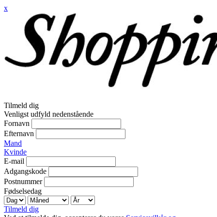
x
Tilmeld dig
Venligst udfyld nedenstående
Fornavn
Efternavn
Mand
Kvinde
E-mail
Adgangskode
Postnummer
Fødselsedag
Tilmeld dig