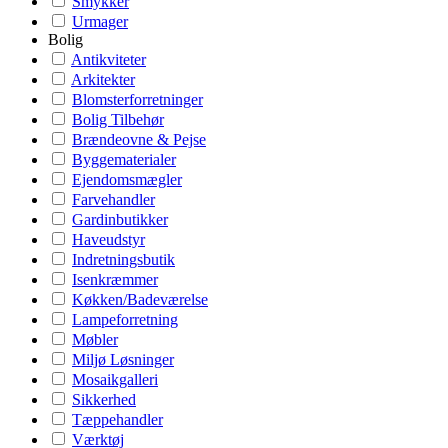
Smykker
Urmager
Bolig
Antikviteter
Arkitekter
Blomsterforretninger
Bolig Tilbehør
Brændeovne & Pejse
Byggematerialer
Ejendomsmægler
Farvehandler
Gardinbutikker
Haveudstyr
Indretningsbutik
Isenkræmmer
Køkken/Badeværelse
Lampeforretning
Møbler
Miljø Løsninger
Mosaikgalleri
Sikkerhed
Tæppehandler
Værktøj