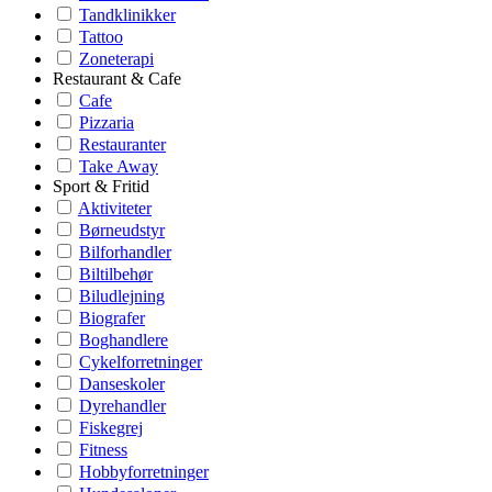
Tandklinikker
Tattoo
Zoneterapi
Restaurant & Cafe
Cafe
Pizzaria
Restauranter
Take Away
Sport & Fritid
Aktiviteter
Børneudstyr
Bilforhandler
Biltilbehør
Biludlejning
Biografer
Boghandlere
Cykelforretninger
Danseskoler
Dyrehandler
Fiskegrej
Fitness
Hobbyforretninger