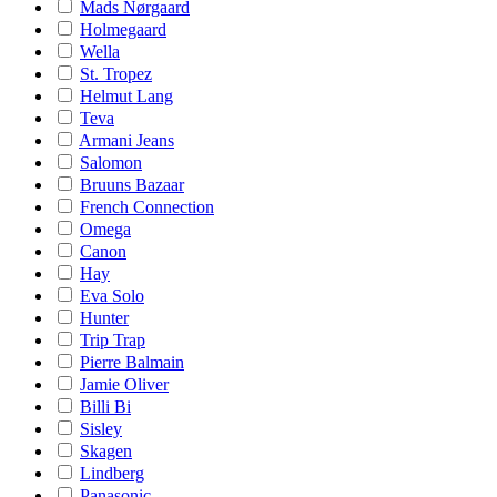
Mads Nørgaard
Holmegaard
Wella
St. Tropez
Helmut Lang
Teva
Armani Jeans
Salomon
Bruuns Bazaar
French Connection
Omega
Canon
Hay
Eva Solo
Hunter
Trip Trap
Pierre Balmain
Jamie Oliver
Billi Bi
Sisley
Skagen
Lindberg
Panasonic