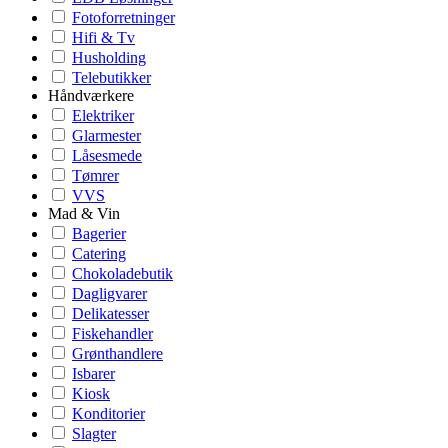
Fotoforretninger
Hifi & Tv
Husholding
Telebutikker
Håndværkere
Elektriker
Glarmester
Låsesmede
Tømrer
VVS
Mad & Vin
Bagerier
Catering
Chokoladebutik
Dagligvarer
Delikatesser
Fiskehandler
Grønthandlere
Isbarer
Kiosk
Konditorier
Slagter