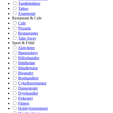
Tandklinikker
Tattoo
Zoneterapi
Restaurant & Cafe
Cafe
Pizzaria
Restauranter
Take Away
Sport & Fritid
Aktiviteter
Børneudstyr
Bilforhandler
Biltilbehør
Biludlejning
Biografer
Boghandlere
Cykelforretninger
Danseskoler
Dyrehandler
Fiskegrej
Fitness
Hobbyforretninger