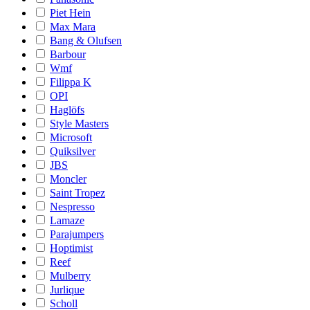
Piet Hein
Max Mara
Bang & Olufsen
Barbour
Wmf
Filippa K
OPI
Haglöfs
Style Masters
Microsoft
Quiksilver
JBS
Moncler
Saint Tropez
Nespresso
Lamaze
Parajumpers
Hoptimist
Reef
Mulberry
Jurlique
Scholl