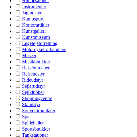
Hundesaloner
Instrumenter
Jagtudstyr
Kampsport
Kontorartikler
Kunstgalleri
Kunstmuseum
Legetøjsforretning
Motorcykelforhandlere
Museer
Musikbutikker
Rejsebureauer
Rejseudstyr
Rideudstyr
Sejlerudstyr
Sejlklubber
Shoppingcentre
Skiudstyr
Souvenirbutikker
Spa
Spillehaller
Sportsbutikker
Tankstationer