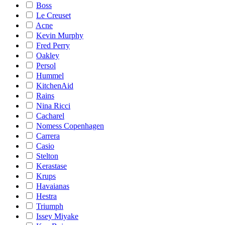
Boss
Le Creuset
Acne
Kevin Murphy
Fred Perry
Oakley
Persol
Hummel
KitchenAid
Rains
Nina Ricci
Cacharel
Nomess Copenhagen
Carrera
Casio
Stelton
Kerastase
Krups
Havaianas
Hestra
Triumph
Issey Miyake