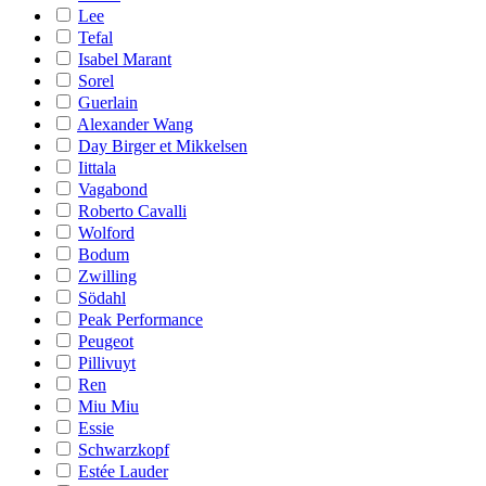
Lee
Tefal
Isabel Marant
Sorel
Guerlain
Alexander Wang
Day Birger et Mikkelsen
Iittala
Vagabond
Roberto Cavalli
Wolford
Bodum
Zwilling
Södahl
Peak Performance
Peugeot
Pillivuyt
Ren
Miu Miu
Essie
Schwarzkopf
Estée Lauder