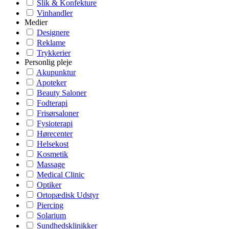
Slik & Konfekture
Vinhandler
Medier
Designere
Reklame
Trykkerier
Personlig pleje
Akupunktur
Apoteker
Beauty Saloner
Fodterapi
Frisørsaloner
Fysioterapi
Hørecenter
Helsekost
Kosmetik
Massage
Medical Clinic
Optiker
Ortopædisk Udstyr
Piercing
Solarium
Sundhedsklinikker