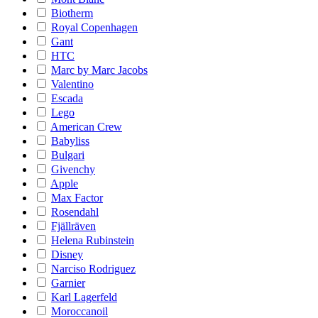
Biotherm
Royal Copenhagen
Gant
HTC
Marc by Marc Jacobs
Valentino
Escada
Lego
American Crew
Babyliss
Bulgari
Givenchy
Apple
Max Factor
Rosendahl
Fjällräven
Helena Rubinstein
Disney
Narciso Rodriguez
Garnier
Karl Lagerfeld
Moroccanoil