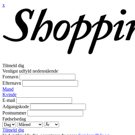
x
Tilmeld dig
Venligst udfyld nedenstående
Fornavn
Efternavn
Mand
Kvinde
E-mail
Adgangskode
Postnummer
Fødselsedag
Tilmeld dig