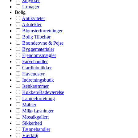
Smykker
Urmager
Bolig
Antikviteter
Arkitekter
Blomsterforretninger
Bolig Tilbehør
Brændeovne & Pejse
Byggematerialer
Ejendomsmægler
Farvehandler
Gardinbutikker
Haveudstyr
Indretningsbutik
Isenkræmmer
Køkken/Badeværelse
Lampeforretning
Møbler
Miljø Løsninger
Mosaikgalleri
Sikkerhed
Tæppehandler
Værktøj