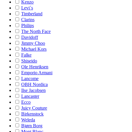
Kenzo
Levi´s
Timberland
Clarins
Philips
The North Face
Davidoff
Jimmy Choo
Michael Kors
Falke
Shiseido
Ole Henriksen
Emporio Armani
Lancome
OBH Nordica
Ilse Jacobsen
Lancaster
Ecco
Juicy Couture
Birkenstock
Weleda
Bjørn Borg
Mont Blanc