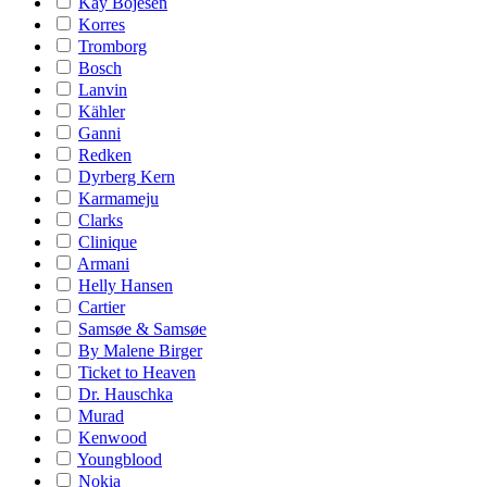
Kay Bojesen
Korres
Tromborg
Bosch
Lanvin
Kähler
Ganni
Redken
Dyrberg Kern
Karmameju
Clarks
Clinique
Armani
Helly Hansen
Cartier
Samsøe & Samsøe
By Malene Birger
Ticket to Heaven
Dr. Hauschka
Murad
Kenwood
Youngblood
Nokia