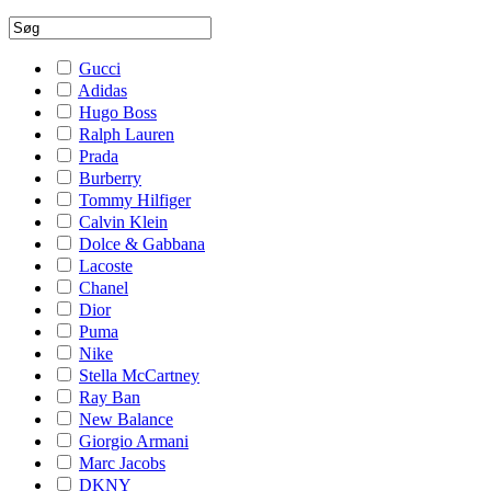
Gucci
Adidas
Hugo Boss
Ralph Lauren
Prada
Burberry
Tommy Hilfiger
Calvin Klein
Dolce & Gabbana
Lacoste
Chanel
Dior
Puma
Nike
Stella McCartney
Ray Ban
New Balance
Giorgio Armani
Marc Jacobs
DKNY