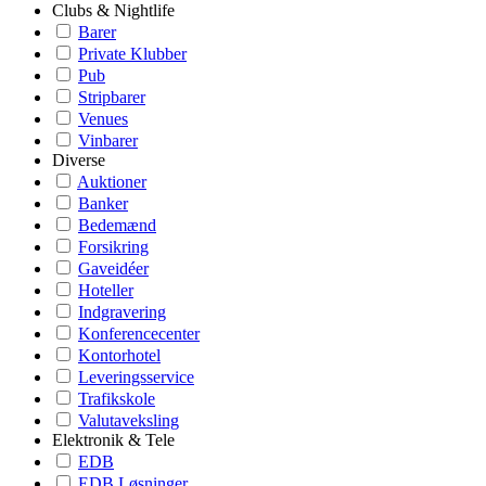
Clubs & Nightlife
Barer
Private Klubber
Pub
Stripbarer
Venues
Vinbarer
Diverse
Auktioner
Banker
Bedemænd
Forsikring
Gaveidéer
Hoteller
Indgravering
Konferencecenter
Kontorhotel
Leveringsservice
Trafikskole
Valutaveksling
Elektronik & Tele
EDB
EDB Løsninger