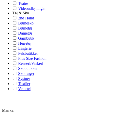
Teatre
Videoudlejninger
Tøj & Sko
2nd Hand
Børnesko
Børnetøj
Dametøj
Garnbutik
Herretøj
Lingerie
Pelsbutikker
Plus Size Fashion
Renseri/Vaskeri
Skobutikker
Skomager
Systuer
Textiler
Ventetøj
Mærker
-