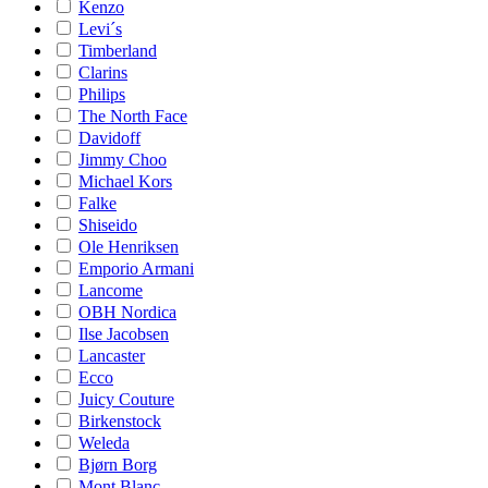
Kenzo
Levi´s
Timberland
Clarins
Philips
The North Face
Davidoff
Jimmy Choo
Michael Kors
Falke
Shiseido
Ole Henriksen
Emporio Armani
Lancome
OBH Nordica
Ilse Jacobsen
Lancaster
Ecco
Juicy Couture
Birkenstock
Weleda
Bjørn Borg
Mont Blanc