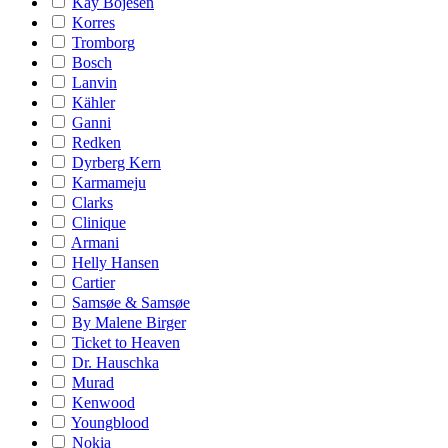
Kay Bojesen
Korres
Tromborg
Bosch
Lanvin
Kähler
Ganni
Redken
Dyrberg Kern
Karmameju
Clarks
Clinique
Armani
Helly Hansen
Cartier
Samsøe & Samsøe
By Malene Birger
Ticket to Heaven
Dr. Hauschka
Murad
Kenwood
Youngblood
Nokia