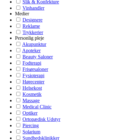
Slik & Konfekture
Vinhandler
Medier
Designere
Reklame
Trykkerier
Personlig pleje
Akupunktur
Apoteker
Beauty Saloner
Fodterapi
Frisørsaloner
Fysioterapi
Hørecenter
Helsekost
Kosmetik
Massage
Medical Clinic
Optiker
Ortopædisk Udstyr
Piercing
Solarium
Sundhedsklinikker