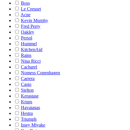
Boss
Le Creuset
Acne
Kevin Murphy
Fred Perry
Oakley
Persol
Hummel
KitchenAid
Rains
Nina Ricci
Cacharel
Nomess Copenhagen
Carrera
Casio
Stelton
Kerastase
Krups
Havaianas
Hestra
Triumph
Issey Miyake