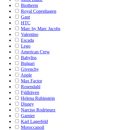
Biotherm
Royal Copenhagen
Gant
HTC
Marc by Marc Jacobs
Valentino
Escada
Lego
American Crew
Babyliss
Bulgari
Givenchy
Apple
Max Factor
Rosendahl
Fjällräven
Helena Rubinstein
Disney
Narciso Rodriguez
Garnier
Karl Lagerfeld
Moroccanoil