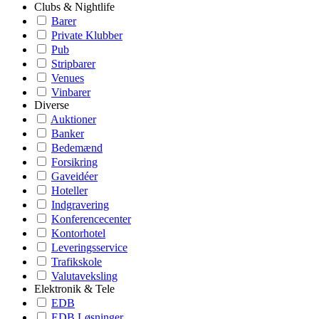
Clubs & Nightlife
Barer
Private Klubber
Pub
Stripbarer
Venues
Vinbarer
Diverse
Auktioner
Banker
Bedemænd
Forsikring
Gaveidéer
Hoteller
Indgravering
Konferencecenter
Kontorhotel
Leveringsservice
Trafikskole
Valutaveksling
Elektronik & Tele
EDB
EDB Løsninger