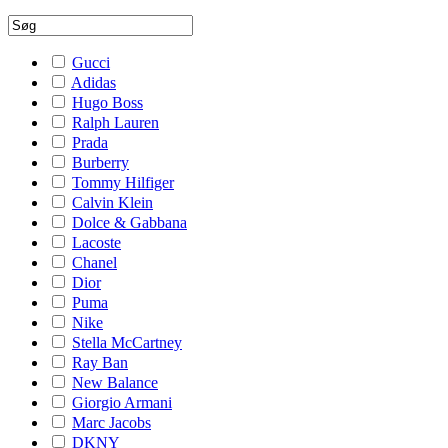
Gucci
Adidas
Hugo Boss
Ralph Lauren
Prada
Burberry
Tommy Hilfiger
Calvin Klein
Dolce & Gabbana
Lacoste
Chanel
Dior
Puma
Nike
Stella McCartney
Ray Ban
New Balance
Giorgio Armani
Marc Jacobs
DKNY