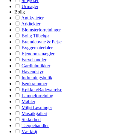
Smykker
Urmager
Bolig
Antikviteter
Arkitekter
Blomsterforretninger
Bolig Tilbehør
Brændeovne & Pejse
Byggematerialer
Ejendomsmægler
Farvehandler
Gardinbutikker
Haveudstyr
Indretningsbutik
Isenkræmmer
Køkken/Badeværelse
Lampeforretning
Møbler
Miljø Løsninger
Mosaikgalleri
Sikkerhed
Tæppehandler
Værktøj