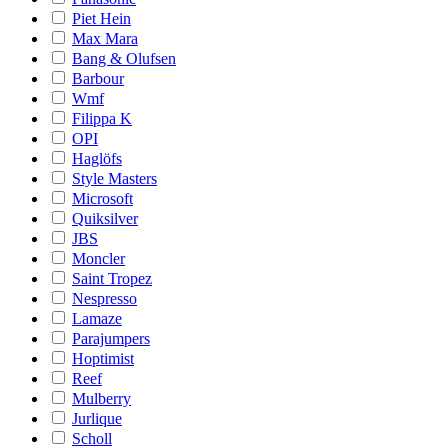
Piet Hein
Max Mara
Bang & Olufsen
Barbour
Wmf
Filippa K
OPI
Haglöfs
Style Masters
Microsoft
Quiksilver
JBS
Moncler
Saint Tropez
Nespresso
Lamaze
Parajumpers
Hoptimist
Reef
Mulberry
Jurlique
Scholl