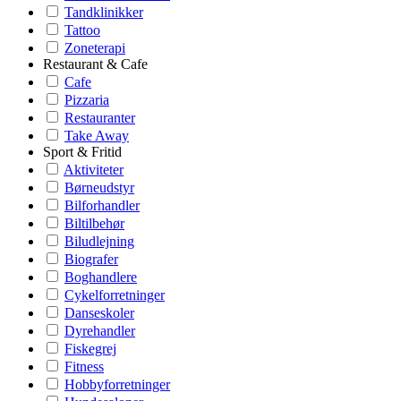
Tandklinikker
Tattoo
Zoneterapi
Restaurant & Cafe
Cafe
Pizzaria
Restauranter
Take Away
Sport & Fritid
Aktiviteter
Børneudstyr
Bilforhandler
Biltilbehør
Biludlejning
Biografer
Boghandlere
Cykelforretninger
Danseskoler
Dyrehandler
Fiskegrej
Fitness
Hobbyforretninger