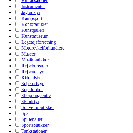
Hundesaloner
Instrumenter
Jagtudstyr
Kampsport
Kontorartikler
Kunstgalleri
Kunstmuseum
Legetøjsforretning
Motorcykelforhandlere
Museer
Musikbutikker
Rejsebureauer
Rejseudstyr
Rideudstyr
Sejlerudstyr
Sejlklubber
Shoppingcentre
Skiudstyr
Souvenirbutikker
Spa
Spillehaller
Sportsbutikker
Tankstationer