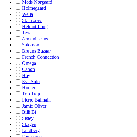
Mads Nørgaard
Holmegaard
Wella
St. Tropez
Helmut Lang
Teva
Armani Jeans
Salomon
Bruuns Bazaar
French Connection
Omega
Canon
Hay
Eva Solo
Hunter
Trip Trap
Pierre Balmain
Jamie Oliver
Billi Bi
Sisley
Skagen
Lindberg
Panasonic