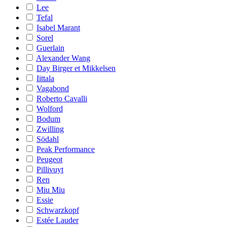
Lee
Tefal
Isabel Marant
Sorel
Guerlain
Alexander Wang
Day Birger et Mikkelsen
Iittala
Vagabond
Roberto Cavalli
Wolford
Bodum
Zwilling
Södahl
Peak Performance
Peugeot
Pillivuyt
Ren
Miu Miu
Essie
Schwarzkopf
Estée Lauder