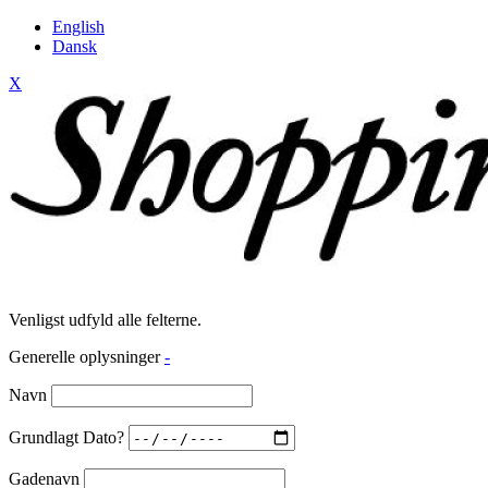
English
Dansk
X
Venligst udfyld alle felterne.
Generelle oplysninger
-
Navn
Grundlagt Dato?
Gadenavn