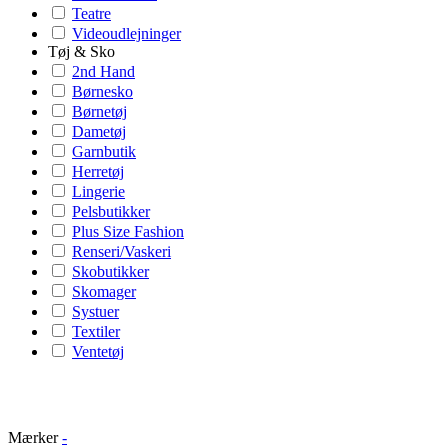
Teatre
Videoudlejninger
Tøj & Sko
2nd Hand
Børnesko
Børnetøj
Dametøj
Garnbutik
Herretøj
Lingerie
Pelsbutikker
Plus Size Fashion
Renseri/Vaskeri
Skobutikker
Skomager
Systuer
Textiler
Ventetøj
Mærker
-