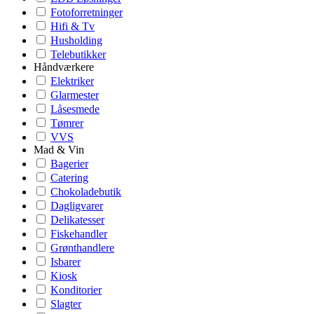
Fotoforretninger
Hifi & Tv
Husholding
Telebutikker
Håndværkere
Elektriker
Glarmester
Låsesmede
Tømrer
VVS
Mad & Vin
Bagerier
Catering
Chokoladebutik
Dagligvarer
Delikatesser
Fiskehandler
Grønthandlere
Isbarer
Kiosk
Konditorier
Slagter