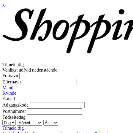
x
Tilmeld dig
Venligst udfyld nedenstående
Fornavn
Efternavn
Mand
Kvinde
E-mail
Adgangskode
Postnummer
Fødselsedag
Tilmeld dig