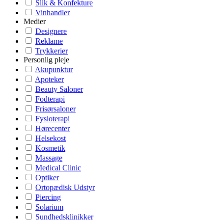
Slik & Konfekture
Vinhandler
Medier
Designere
Reklame
Trykkerier
Personlig pleje
Akupunktur
Apoteker
Beauty Saloner
Fodterapi
Frisørsaloner
Fysioterapi
Hørecenter
Helsekost
Kosmetik
Massage
Medical Clinic
Optiker
Ortopædisk Udstyr
Piercing
Solarium
Sundhedsklinikker