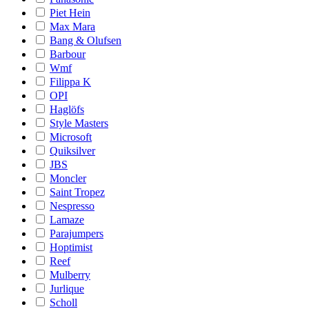
Piet Hein
Max Mara
Bang & Olufsen
Barbour
Wmf
Filippa K
OPI
Haglöfs
Style Masters
Microsoft
Quiksilver
JBS
Moncler
Saint Tropez
Nespresso
Lamaze
Parajumpers
Hoptimist
Reef
Mulberry
Jurlique
Scholl