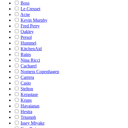
Boss
Le Creuset
Acne
Kevin Murphy
Fred Perry
Oakley
Persol
Hummel
KitchenAid
Rains
Nina Ricci
Cacharel
Nomess Copenhagen
Carrera
Casio
Stelton
Kerastase
Krups
Havaianas
Hestra
Triumph
Issey Miyake