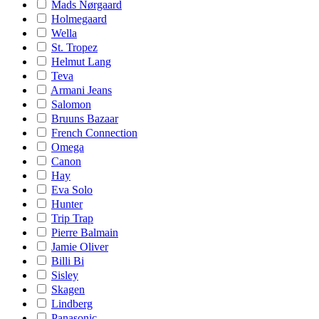
Mads Nørgaard
Holmegaard
Wella
St. Tropez
Helmut Lang
Teva
Armani Jeans
Salomon
Bruuns Bazaar
French Connection
Omega
Canon
Hay
Eva Solo
Hunter
Trip Trap
Pierre Balmain
Jamie Oliver
Billi Bi
Sisley
Skagen
Lindberg
Panasonic