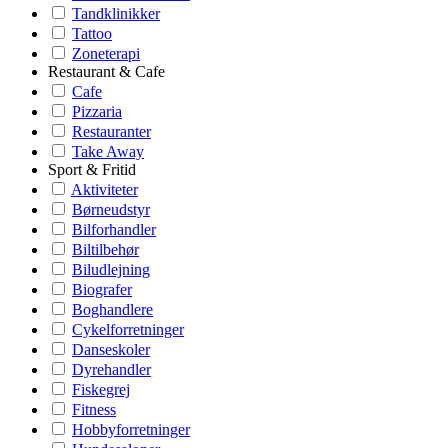
Tandklinikker
Tattoo
Zoneterapi
Restaurant & Cafe
Cafe
Pizzaria
Restauranter
Take Away
Sport & Fritid
Aktiviteter
Børneudstyr
Bilforhandler
Biltilbehør
Biludlejning
Biografer
Boghandlere
Cykelforretninger
Danseskoler
Dyrehandler
Fiskegrej
Fitness
Hobbyforretninger