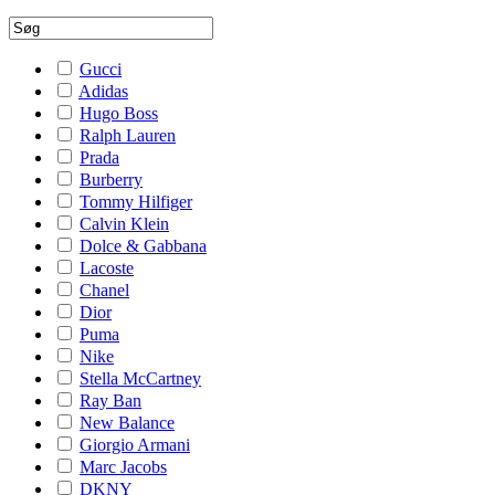
Gucci
Adidas
Hugo Boss
Ralph Lauren
Prada
Burberry
Tommy Hilfiger
Calvin Klein
Dolce & Gabbana
Lacoste
Chanel
Dior
Puma
Nike
Stella McCartney
Ray Ban
New Balance
Giorgio Armani
Marc Jacobs
DKNY