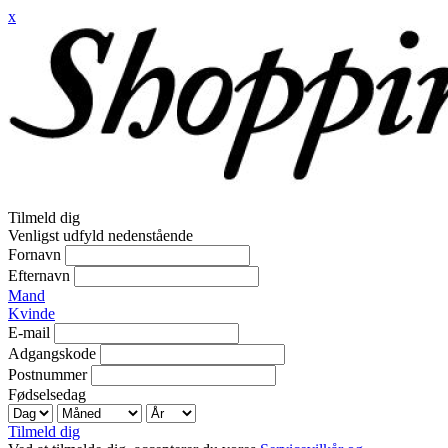
x
Tilmeld dig
Venligst udfyld nedenstående
Fornavn
Efternavn
Mand
Kvinde
E-mail
Adgangskode
Postnummer
Fødselsedag
Tilmeld dig