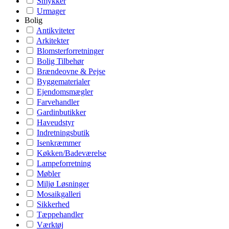
Smykker
Urmager
Bolig
Antikviteter
Arkitekter
Blomsterforretninger
Bolig Tilbehør
Brændeovne & Pejse
Byggematerialer
Ejendomsmægler
Farvehandler
Gardinbutikker
Haveudstyr
Indretningsbutik
Isenkræmmer
Køkken/Badeværelse
Lampeforretning
Møbler
Miljø Løsninger
Mosaikgalleri
Sikkerhed
Tæppehandler
Værktøj