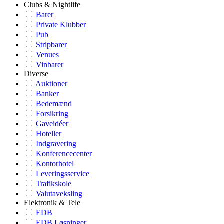
Clubs & Nightlife
Barer
Private Klubber
Pub
Stripbarer
Venues
Vinbarer
Diverse
Auktioner
Banker
Bedemænd
Forsikring
Gaveidéer
Hoteller
Indgravering
Konferencecenter
Kontorhotel
Leveringsservice
Trafikskole
Valutaveksling
Elektronik & Tele
EDB
EDB Løsninger