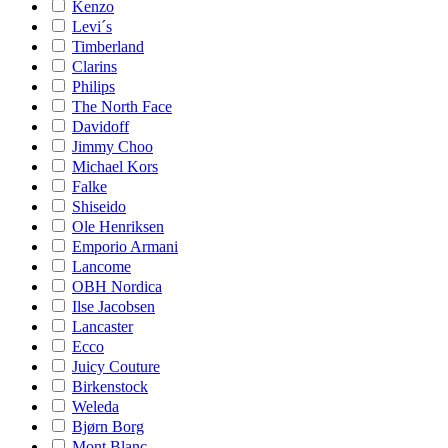
Kenzo
Levi´s
Timberland
Clarins
Philips
The North Face
Davidoff
Jimmy Choo
Michael Kors
Falke
Shiseido
Ole Henriksen
Emporio Armani
Lancome
OBH Nordica
Ilse Jacobsen
Lancaster
Ecco
Juicy Couture
Birkenstock
Weleda
Bjørn Borg
Mont Blanc