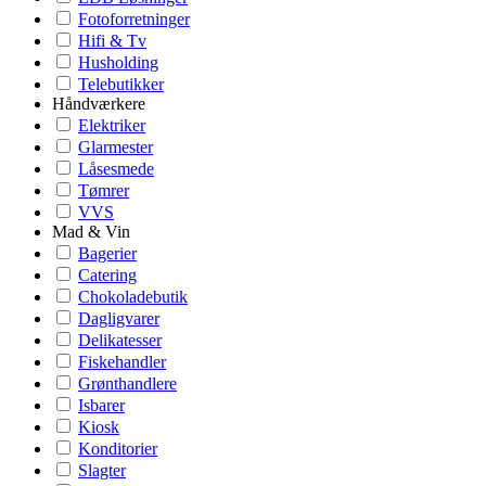
Fotoforretninger
Hifi & Tv
Husholding
Telebutikker
Håndværkere
Elektriker
Glarmester
Låsesmede
Tømrer
VVS
Mad & Vin
Bagerier
Catering
Chokoladebutik
Dagligvarer
Delikatesser
Fiskehandler
Grønthandlere
Isbarer
Kiosk
Konditorier
Slagter