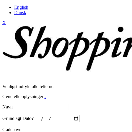
English
Dansk
X
Venligst udfyld alle felterne.
Generelle oplysninger
-
Navn
Grundlagt Dato?
Gadenavn