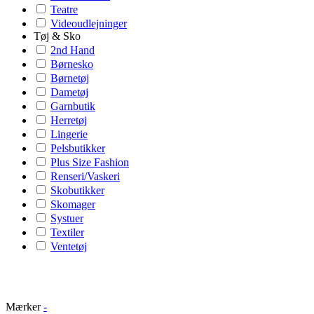
Teatre
Videoudlejninger
Tøj & Sko
2nd Hand
Børnesko
Børnetøj
Dametøj
Garnbutik
Herretøj
Lingerie
Pelsbutikker
Plus Size Fashion
Renseri/Vaskeri
Skobutikker
Skomager
Systuer
Textiler
Ventetøj
Mærker
-