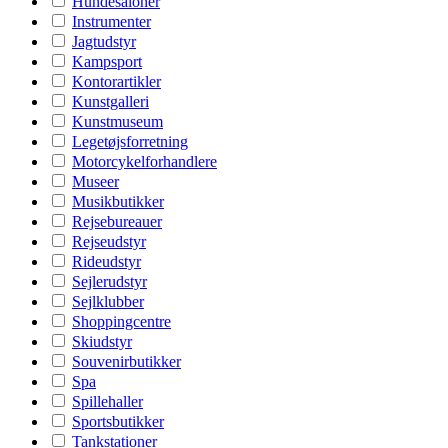
Hundesaloner
Instrumenter
Jagtudstyr
Kampsport
Kontorartikler
Kunstgalleri
Kunstmuseum
Legetøjsforretning
Motorcykelforhandlere
Museer
Musikbutikker
Rejsebureauer
Rejseudstyr
Rideudstyr
Sejlerudstyr
Sejlklubber
Shoppingcentre
Skiudstyr
Souvenirbutikker
Spa
Spillehaller
Sportsbutikker
Tankstationer