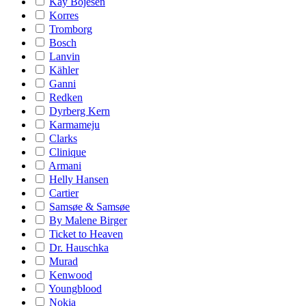
Kay Bojesen
Korres
Tromborg
Bosch
Lanvin
Kähler
Ganni
Redken
Dyrberg Kern
Karmameju
Clarks
Clinique
Armani
Helly Hansen
Cartier
Samsøe & Samsøe
By Malene Birger
Ticket to Heaven
Dr. Hauschka
Murad
Kenwood
Youngblood
Nokia