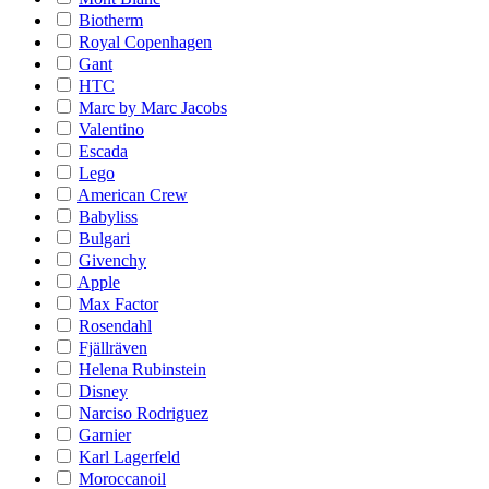
Biotherm
Royal Copenhagen
Gant
HTC
Marc by Marc Jacobs
Valentino
Escada
Lego
American Crew
Babyliss
Bulgari
Givenchy
Apple
Max Factor
Rosendahl
Fjällräven
Helena Rubinstein
Disney
Narciso Rodriguez
Garnier
Karl Lagerfeld
Moroccanoil