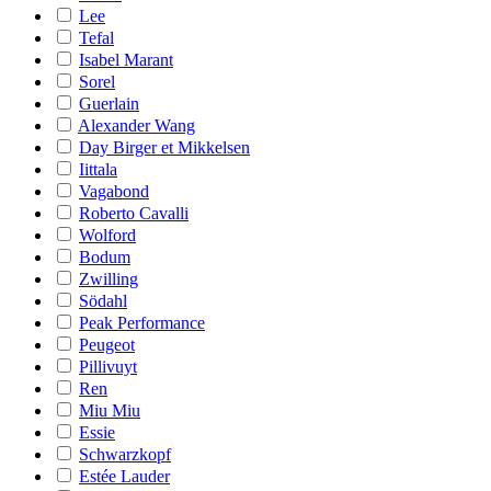
Lee
Tefal
Isabel Marant
Sorel
Guerlain
Alexander Wang
Day Birger et Mikkelsen
Iittala
Vagabond
Roberto Cavalli
Wolford
Bodum
Zwilling
Södahl
Peak Performance
Peugeot
Pillivuyt
Ren
Miu Miu
Essie
Schwarzkopf
Estée Lauder