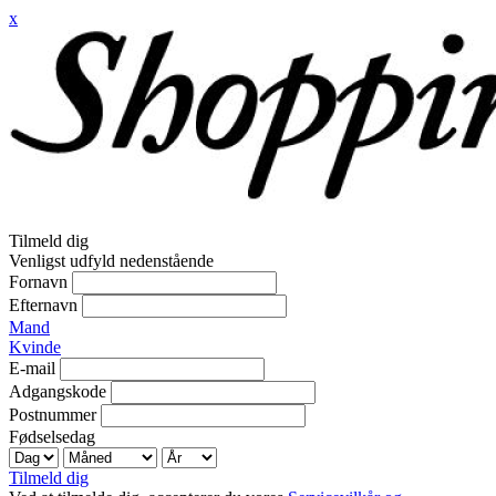
x
Tilmeld dig
Venligst udfyld nedenstående
Fornavn
Efternavn
Mand
Kvinde
E-mail
Adgangskode
Postnummer
Fødselsedag
Tilmeld dig