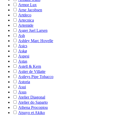
Armor Lux
Arne Jacobsen
Artdeco
Artecnica
Artemide
Asger Juel Larsen
Ash
Ashley Marc Hovelle
Asics
Askø
Aspesi
Astas
Astell & Kern
Astier de Villatte
Astleys Pipe Tobacco
Astoria
Asui
Asus
Atelier Diagonal
Atelier do Saparto
Athena Procopiou
Atsuyo et Akiko