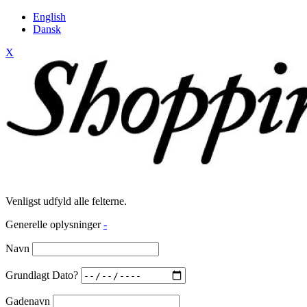
English
Dansk
X
Venligst udfyld alle felterne.
Generelle oplysninger
-
Navn
Grundlagt Dato?
Gadenavn