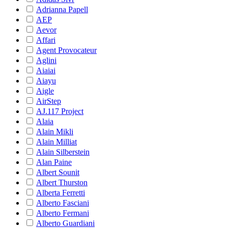
Adrianna Papell
AEP
Aevor
Affari
Agent Provocateur
Aglini
Aiaiai
Aiayu
Aigle
AirStep
AJ.117 Project
Alaia
Alain Mikli
Alain Milliat
Alain Silberstein
Alan Paine
Albert Sounit
Albert Thurston
Alberta Ferretti
Alberto Fasciani
Alberto Fermani
Alberto Guardiani