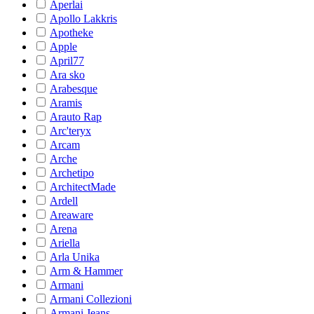
Aperlai
Apollo Lakkris
Apotheke
Apple
April77
Ara sko
Arabesque
Aramis
Arauto Rap
Arc'teryx
Arcam
Arche
Archetipo
ArchitectMade
Ardell
Areaware
Arena
Ariella
Arla Unika
Arm & Hammer
Armani
Armani Collezioni
Armani Jeans