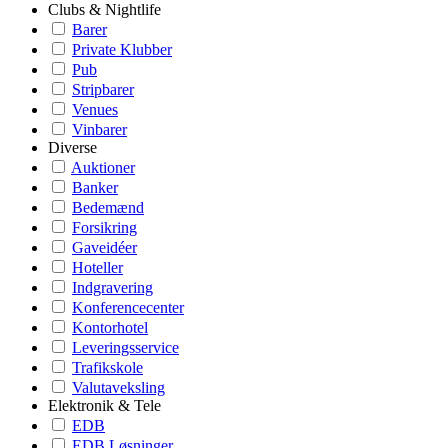
Clubs & Nightlife
Barer
Private Klubber
Pub
Stripbarer
Venues
Vinbarer
Diverse
Auktioner
Banker
Bedemænd
Forsikring
Gaveidéer
Hoteller
Indgravering
Konferencecenter
Kontorhotel
Leveringsservice
Trafikskole
Valutaveksling
Elektronik & Tele
EDB
EDB Løsninger