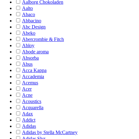
Aalborg Chokoladen
Aalto
Abaco
Abbacino
Abc Design
Abeko
Abercrombie & Fitch
Abloy
Abode aroma
Absorba
Abus
Acca Kappa
Accademia
Acemus
Acer
Acne
Acoustics
Acquarella
Adax
Addict
Adidas
Adidas by Stella McCartney
Adidas Slvr