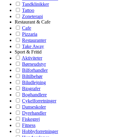
Tandklinikker
Tattoo
Zoneterapi
Restaurant & Cafe
Cafe
Pizzaria
Restauranter
Take Away
Sport & Fritid
Aktiviteter
Børneudstyr
Bilforhandler
Biltilbehør
Biludlejning
Biografer
Boghandlere
Cykelforretninger
Danseskoler
Dyrehandler
Fiskegrej
Fitness
Hobbyforretninger