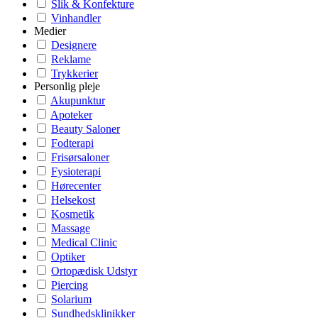
Slik & Konfekture
Vinhandler
Medier
Designere
Reklame
Trykkerier
Personlig pleje
Akupunktur
Apoteker
Beauty Saloner
Fodterapi
Frisørsaloner
Fysioterapi
Hørecenter
Helsekost
Kosmetik
Massage
Medical Clinic
Optiker
Ortopædisk Udstyr
Piercing
Solarium
Sundhedsklinikker