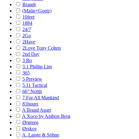
Brandt
(Malin+Goetz)
10feet
1884
24/7
2Go
2Have
2Love Tony Cohen
2nd Day
3 Bo
3.1 Phillip Lim
365
5 Preview
5.11 Tactical
66° North
7 For All Mankind
81hours
A Brand Apart
A Xoco by Anthon Berg
Ørgreen
Ørskov
A. Lange & Söhne