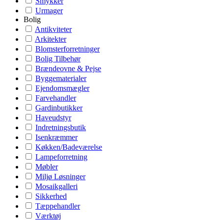
Smykker
Urmager
Bolig
Antikviteter
Arkitekter
Blomsterforretninger
Bolig Tilbehør
Brændeovne & Pejse
Byggematerialer
Ejendomsmægler
Farvehandler
Gardinbutikker
Haveudstyr
Indretningsbutik
Isenkræmmer
Køkken/Badeværelse
Lampeforretning
Møbler
Miljø Løsninger
Mosaikgalleri
Sikkerhed
Tæppehandler
Værktøj