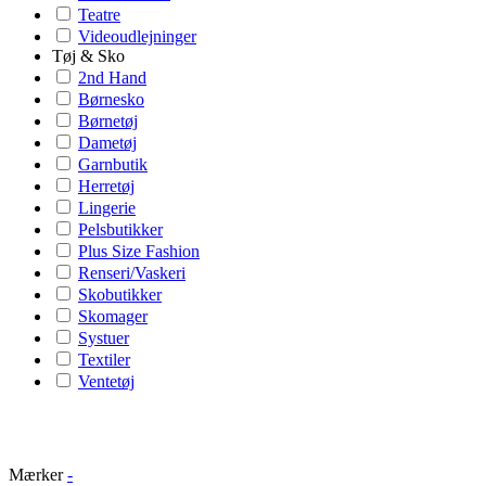
Teatre
Videoudlejninger
Tøj & Sko
2nd Hand
Børnesko
Børnetøj
Dametøj
Garnbutik
Herretøj
Lingerie
Pelsbutikker
Plus Size Fashion
Renseri/Vaskeri
Skobutikker
Skomager
Systuer
Textiler
Ventetøj
Mærker
-