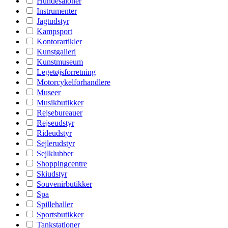
Hundesaloner
Instrumenter
Jagtudstyr
Kampsport
Kontorartikler
Kunstgalleri
Kunstmuseum
Legetøjsforretning
Motorcykelforhandlere
Museer
Musikbutikker
Rejsebureauer
Rejseudstyr
Rideudstyr
Sejlerudstyr
Sejlklubber
Shoppingcentre
Skiudstyr
Souvenirbutikker
Spa
Spillehaller
Sportsbutikker
Tankstationer