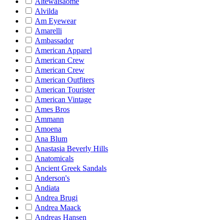
Altewaisaome
Alvilda
Am Eyewear
Amarelli
Ambassador
American Apparel
American Crew
American Crew
American Outfiters
American Tourister
American Vintage
Ames Bros
Ammann
Amoena
Ana Blum
Anastasia Beverly Hills
Anatomicals
Ancient Greek Sandals
Anderson's
Andiata
Andrea Brugi
Andrea Maack
Andreas Hansen