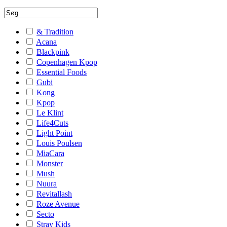
& Tradition
Acana
Blackpink
Copenhagen Kpop
Essential Foods
Gubi
Kong
Kpop
Le Klint
Life4Cuts
Light Point
Louis Poulsen
MiaCara
Monster
Mush
Nuura
Revitallash
Roze Avenue
Secto
Stray Kids