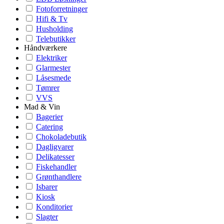
Fotoforretninger
Hifi & Tv
Husholding
Telebutikker
Håndværkere
Elektriker
Glarmester
Låsesmede
Tømrer
VVS
Mad & Vin
Bagerier
Catering
Chokoladebutik
Dagligvarer
Delikatesser
Fiskehandler
Grønthandlere
Isbarer
Kiosk
Konditorier
Slagter