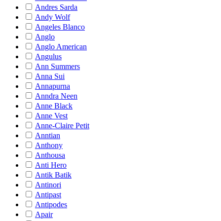
Andres Sarda
Andy Wolf
Angeles Blanco
Anglo
Anglo American
Angulus
Ann Summers
Anna Sui
Annapurna
Anndra Neen
Anne Black
Anne Vest
Anne-Claire Petit
Anntian
Anthony
Anthousa
Anti Hero
Antik Batik
Antinori
Antipast
Antipodes
Apair