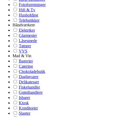
Fotoforretninger
Hifi & Tv
Husholding
Telebutikker
Håndværkere
Elektriker
Glarmester
Låsesmede
Tømrer
VVS
Mad & Vin
Bagerier
Catering
Chokoladebutik
Dagligvarer
Delikatesser
Fiskehandler
Grønthandlere
Isbarer
Kiosk
Konditorier
Slagter