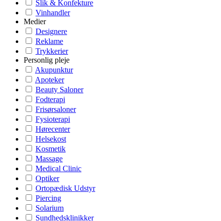
Slik & Konfekture
Vinhandler
Medier
Designere
Reklame
Trykkerier
Personlig pleje
Akupunktur
Apoteker
Beauty Saloner
Fodterapi
Frisørsaloner
Fysioterapi
Hørecenter
Helsekost
Kosmetik
Massage
Medical Clinic
Optiker
Ortopædisk Udstyr
Piercing
Solarium
Sundhedsklinikker