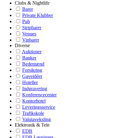
Clubs & Nightlife
Barer
Private Klubber
Pub
Stripbarer
Venues
Vinbarer
Diverse
Auktioner
Banker
Bedemænd
Forsikring
Gaveidéer
Hoteller
Indgravering
Konferencecenter
Kontorhotel
Leveringsservice
Trafikskole
Valutaveksling
Elektronik & Tele
EDB
EDB Løsninger