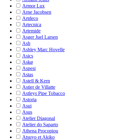
Armor Lux
Arne Jacobsen
Artdeco
Artecnica
Artemide
Asger Juel Larsen
Ash
Ashley Marc Hovelle
Asics
Askø
Aspesi
Astas
Astell & Kern
Astier de Villatte
Astleys Pipe Tobacco
Astoria
Asui
Asus
Atelier Diagonal
Atelier do Saparto
Athena Procopiou
Atsuyo et Akiko