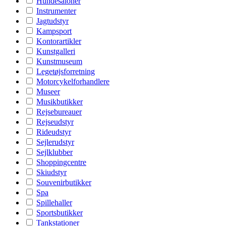
Hundesaloner
Instrumenter
Jagtudstyr
Kampsport
Kontorartikler
Kunstgalleri
Kunstmuseum
Legetøjsforretning
Motorcykelforhandlere
Museer
Musikbutikker
Rejsebureauer
Rejseudstyr
Rideudstyr
Sejlerudstyr
Sejlklubber
Shoppingcentre
Skiudstyr
Souvenirbutikker
Spa
Spillehaller
Sportsbutikker
Tankstationer