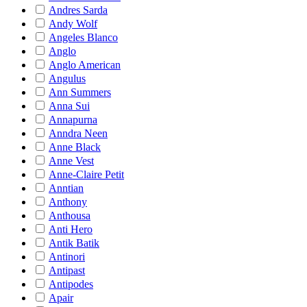
Andres Sarda
Andy Wolf
Angeles Blanco
Anglo
Anglo American
Angulus
Ann Summers
Anna Sui
Annapurna
Anndra Neen
Anne Black
Anne Vest
Anne-Claire Petit
Anntian
Anthony
Anthousa
Anti Hero
Antik Batik
Antinori
Antipast
Antipodes
Apair