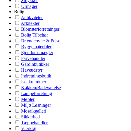
Smykker
Urmager
Bolig
Antikviteter
Arkitekter
Blomsterforretninger
Bolig Tilbehør
Brændeovne & Pejse
Byggematerialer
Ejendomsmægler
Farvehandler
Gardinbutikker
Haveudstyr
Indretningsbutik
Isenkræmmer
Køkken/Badeværelse
Lampeforretning
Møbler
Miljø Løsninger
Mosaikgalleri
Sikkerhed
Tæppehandler
Værktøj