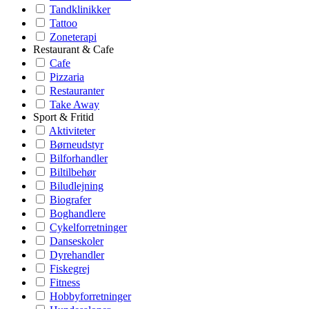
Tandklinikker
Tattoo
Zoneterapi
Restaurant & Cafe
Cafe
Pizzaria
Restauranter
Take Away
Sport & Fritid
Aktiviteter
Børneudstyr
Bilforhandler
Biltilbehør
Biludlejning
Biografer
Boghandlere
Cykelforretninger
Danseskoler
Dyrehandler
Fiskegrej
Fitness
Hobbyforretninger