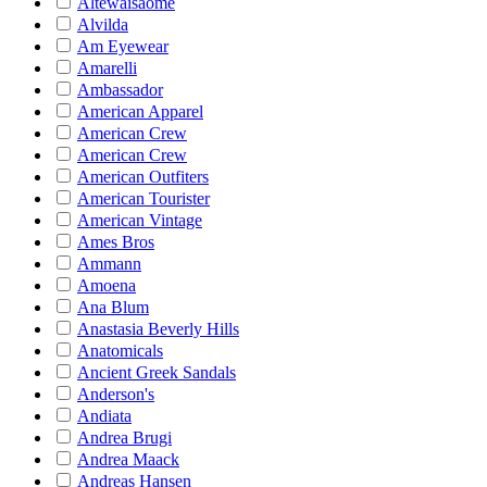
Altewaisaome
Alvilda
Am Eyewear
Amarelli
Ambassador
American Apparel
American Crew
American Crew
American Outfiters
American Tourister
American Vintage
Ames Bros
Ammann
Amoena
Ana Blum
Anastasia Beverly Hills
Anatomicals
Ancient Greek Sandals
Anderson's
Andiata
Andrea Brugi
Andrea Maack
Andreas Hansen