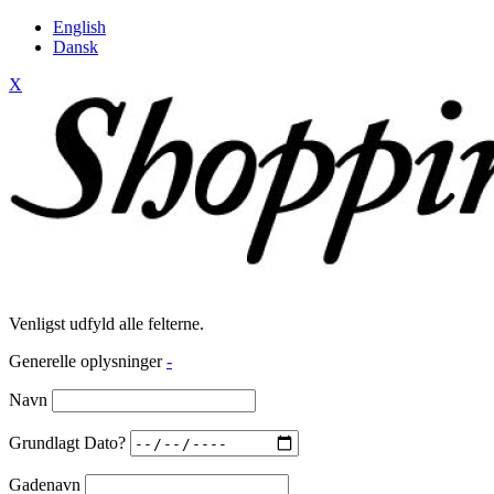
English
Dansk
X
Venligst udfyld alle felterne.
Generelle oplysninger
-
Navn
Grundlagt Dato?
Gadenavn