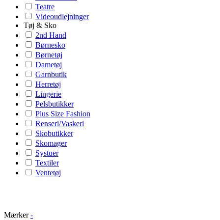
Teatre
Videoudlejninger
Tøj & Sko
2nd Hand
Børnesko
Børnetøj
Dametøj
Garnbutik
Herretøj
Lingerie
Pelsbutikker
Plus Size Fashion
Renseri/Vaskeri
Skobutikker
Skomager
Systuer
Textiler
Ventetøj
Mærker
-