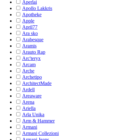
Aperlai
Apollo Lakkris
Apotheke
Apple
April77
Ara sko
Arabesque
Aramis
Arauto Rap
Arc'teryx
Arcam
Arche
Archetipo
ArchitectMade
Ardell
Areaware
Arena
Ariella
Arla Unika
Arm & Hammer
Armani
Armani Collezioni
Armani Jeans