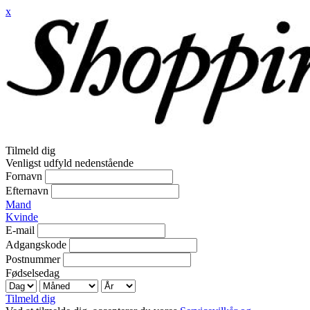
x
Tilmeld dig
Venligst udfyld nedenstående
Fornavn
Efternavn
Mand
Kvinde
E-mail
Adgangskode
Postnummer
Fødselsedag
Tilmeld dig