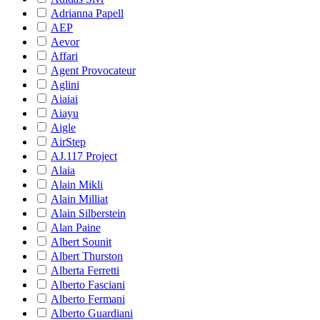
Adrianna Papell
AEP
Aevor
Affari
Agent Provocateur
Aglini
Aiaiai
Aiayu
Aigle
AirStep
AJ.117 Project
Alaia
Alain Mikli
Alain Milliat
Alain Silberstein
Alan Paine
Albert Sounit
Albert Thurston
Alberta Ferretti
Alberto Fasciani
Alberto Fermani
Alberto Guardiani