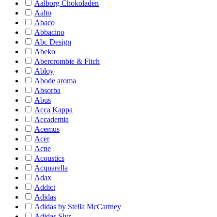
Aalborg Chokoladen
Aalto
Abaco
Abbacino
Abc Design
Abeko
Abercrombie & Fitch
Abloy
Abode aroma
Absorba
Abus
Acca Kappa
Accademia
Acemus
Acer
Acne
Acoustics
Acquarella
Adax
Addict
Adidas
Adidas by Stella McCartney
Adidas Slvr