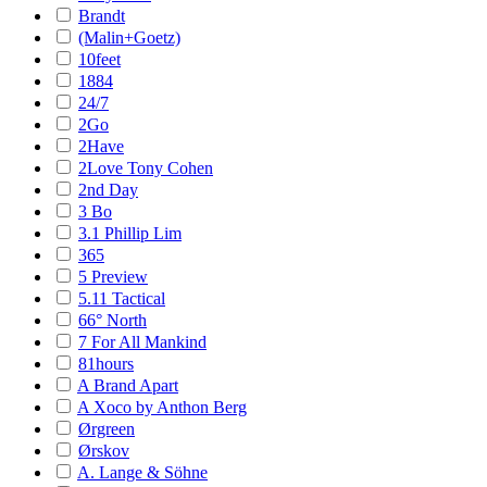
Brandt
(Malin+Goetz)
10feet
1884
24/7
2Go
2Have
2Love Tony Cohen
2nd Day
3 Bo
3.1 Phillip Lim
365
5 Preview
5.11 Tactical
66° North
7 For All Mankind
81hours
A Brand Apart
A Xoco by Anthon Berg
Ørgreen
Ørskov
A. Lange & Söhne