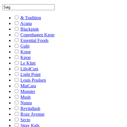
& Tradition
Acana
Blackpink
Copenhagen Kpop
Essential Foods
Gubi
Kong
Kpop
Le Klint
Life4Cuts
Light Point
Louis Poulsen
MiaCara
Monster
Mush
Nuura
Revitallash
Roze Avenue
Secto
Stray Kids