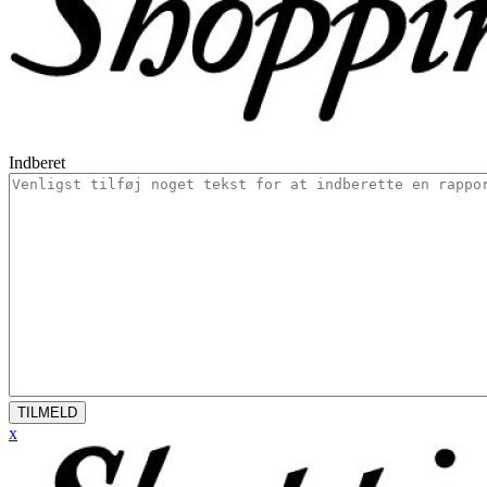
Indberet
TILMELD
x