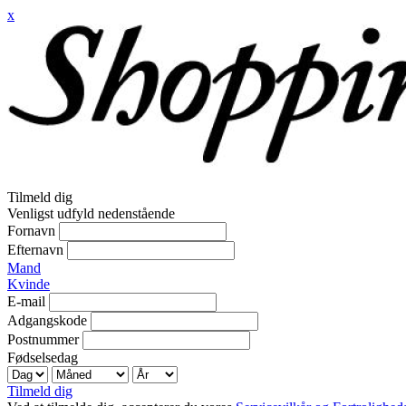
x
Tilmeld dig
Venligst udfyld nedenstående
Fornavn
Efternavn
Mand
Kvinde
E-mail
Adgangskode
Postnummer
Fødselsedag
Tilmeld dig