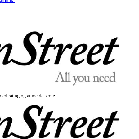
politik.
med rating og anmeldelserne.