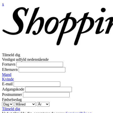
x
Tilmeld dig
Venligst udfyld nedenstående
Fornavn
Efternavn
Mand
Kvinde
E-mail
Adgangskode
Postnummer
Fødselsedag
Tilmeld dig