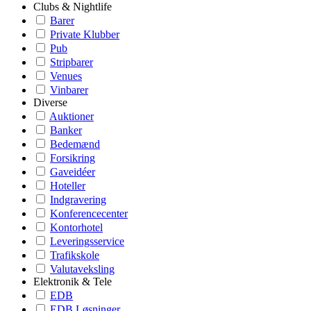
Clubs & Nightlife
Barer
Private Klubber
Pub
Stripbarer
Venues
Vinbarer
Diverse
Auktioner
Banker
Bedemænd
Forsikring
Gaveidéer
Hoteller
Indgravering
Konferencecenter
Kontorhotel
Leveringsservice
Trafikskole
Valutaveksling
Elektronik & Tele
EDB
EDB Løsninger