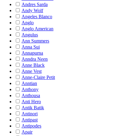
Andres Sarda
Andy Wolf
Angeles Blanco
Anglo
Anglo American
Angulus
Ann Summers
Anna Sui
Annapurna
Anndra Neen
Anne Black
Anne Vest
Anne-Claire Petit
Anntian
Anthony
Anthousa
Anti Hero
Antik Batik
Antinori
Antipast
Antipodes
Apair