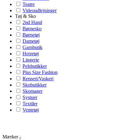
Teatre
Videoudlejninger
Tøj & Sko
2nd Hand
Børnesko
Børnetøj
Dametøj
Garnbutik
Herretøj
Lingerie
Pelsbutikker
Plus Size Fashion
Renseri/Vaskeri
Skobutikker
Skomager
Systuer
Textiler
Ventetøj
Mærker
-