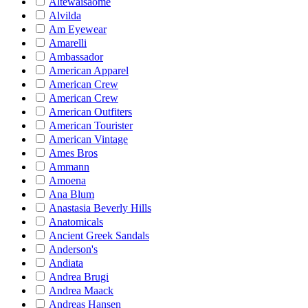
Altewaisaome
Alvilda
Am Eyewear
Amarelli
Ambassador
American Apparel
American Crew
American Crew
American Outfiters
American Tourister
American Vintage
Ames Bros
Ammann
Amoena
Ana Blum
Anastasia Beverly Hills
Anatomicals
Ancient Greek Sandals
Anderson's
Andiata
Andrea Brugi
Andrea Maack
Andreas Hansen