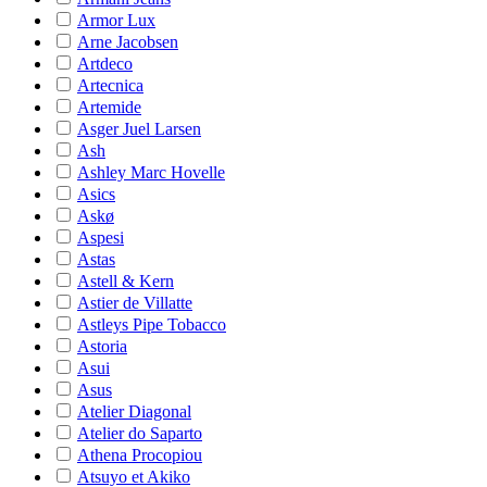
Armor Lux
Arne Jacobsen
Artdeco
Artecnica
Artemide
Asger Juel Larsen
Ash
Ashley Marc Hovelle
Asics
Askø
Aspesi
Astas
Astell & Kern
Astier de Villatte
Astleys Pipe Tobacco
Astoria
Asui
Asus
Atelier Diagonal
Atelier do Saparto
Athena Procopiou
Atsuyo et Akiko