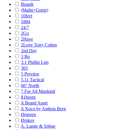
Brandt
(Malin+Goetz)
10feet
1884
24/7
2Go
2Have
2Love Tony Cohen
2nd Day
3 Bo
3.1 Phillip Lim
365
5 Preview
5.11 Tactical
66° North
7 For All Mankind
81hours
A Brand Apart
A Xoco by Anthon Berg
Ørgreen
Ørskov
A. Lange & Söhne