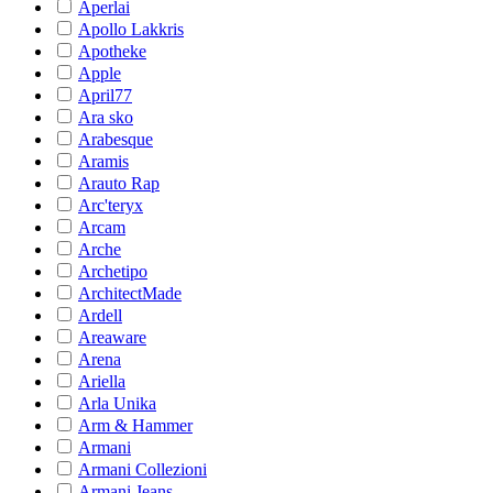
Aperlai
Apollo Lakkris
Apotheke
Apple
April77
Ara sko
Arabesque
Aramis
Arauto Rap
Arc'teryx
Arcam
Arche
Archetipo
ArchitectMade
Ardell
Areaware
Arena
Ariella
Arla Unika
Arm & Hammer
Armani
Armani Collezioni
Armani Jeans