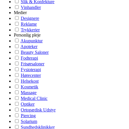
Slik & Konfekture
Vinhandler
Medier
Designere
Reklame
Trykkerier
Personlig pleje
Akupunktur
Apoteker
Beauty Saloner
Fodterapi
Frisørsaloner
Fysioterapi
Hørecenter
Helsekost
Kosmetik
Massage
Medical Clinic
Optiker
Ortopædisk Udstyr
Piercing
Solarium
Sundhedsklinikker