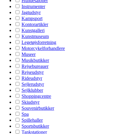
Hundesaloner
Instrumenter
Jagtudstyr
Kampsport
Kontorartikler
Kunstgalleri
Kunstmuseum
Legetøjsforretning
Motorcykelforhandlere
Museer
Musikbutikker
Rejsebureauer
Rejseudstyr
Rideudstyr
Sejlerudstyr
Sejlklubber
Shoppingcentre
Skiudstyr
Souvenirbutikker
Spa
Spillehaller
Sportsbutikker
Tankstationer