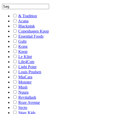
& Tradition
Acana
Blackpink
Copenhagen Kpop
Essential Foods
Gubi
Kong
Kpop
Le Klint
Life4Cuts
Light Point
Louis Poulsen
MiaCara
Monster
Mush
Nuura
Revitallash
Roze Avenue
Secto
Stray Kids