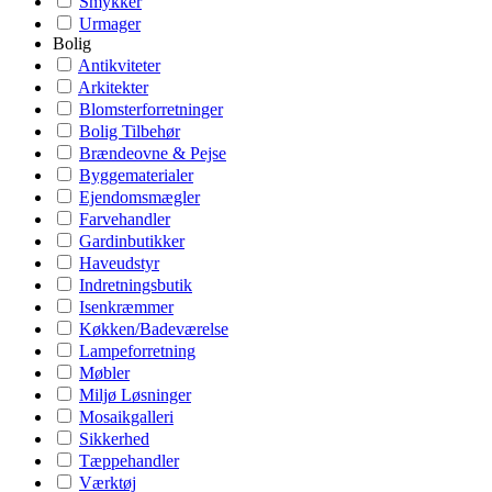
Smykker
Urmager
Bolig
Antikviteter
Arkitekter
Blomsterforretninger
Bolig Tilbehør
Brændeovne & Pejse
Byggematerialer
Ejendomsmægler
Farvehandler
Gardinbutikker
Haveudstyr
Indretningsbutik
Isenkræmmer
Køkken/Badeværelse
Lampeforretning
Møbler
Miljø Løsninger
Mosaikgalleri
Sikkerhed
Tæppehandler
Værktøj