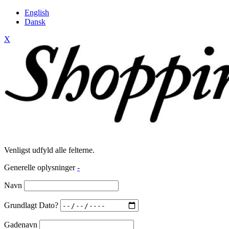
English
Dansk
X
Venligst udfyld alle felterne.
Generelle oplysninger
-
Navn
Grundlagt Dato?
Gadenavn