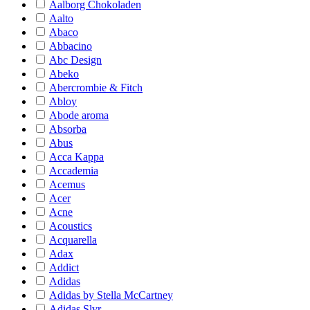
Aalborg Chokoladen
Aalto
Abaco
Abbacino
Abc Design
Abeko
Abercrombie & Fitch
Abloy
Abode aroma
Absorba
Abus
Acca Kappa
Accademia
Acemus
Acer
Acne
Acoustics
Acquarella
Adax
Addict
Adidas
Adidas by Stella McCartney
Adidas Slvr