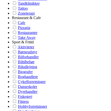
Tandklinikker
Tattoo
Zoneterapi
Restaurant & Cafe
Cafe
Pizzaria
Restauranter
Take Away
Sport & Fritid
Aktiviteter
Børneudstyr
Bilforhandler
Biltilbehør
Biludlejning
Biografer
Boghandlere
Cykelforretninger
Danseskoler
Dyrehandler
Fiskegrej
Fitness
Hobbyforretninger