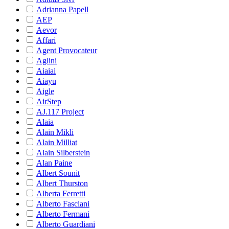
Adrianna Papell
AEP
Aevor
Affari
Agent Provocateur
Aglini
Aiaiai
Aiayu
Aigle
AirStep
AJ.117 Project
Alaia
Alain Mikli
Alain Milliat
Alain Silberstein
Alan Paine
Albert Sounit
Albert Thurston
Alberta Ferretti
Alberto Fasciani
Alberto Fermani
Alberto Guardiani