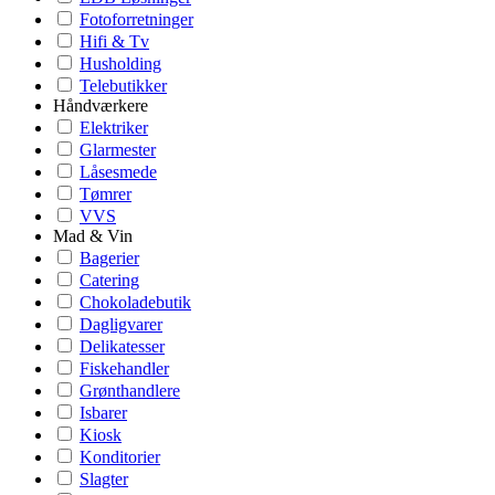
Fotoforretninger
Hifi & Tv
Husholding
Telebutikker
Håndværkere
Elektriker
Glarmester
Låsesmede
Tømrer
VVS
Mad & Vin
Bagerier
Catering
Chokoladebutik
Dagligvarer
Delikatesser
Fiskehandler
Grønthandlere
Isbarer
Kiosk
Konditorier
Slagter