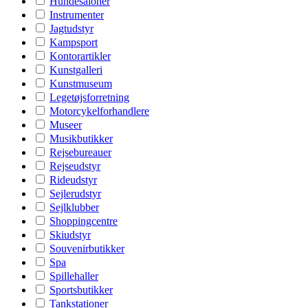
Hundesaloner
Instrumenter
Jagtudstyr
Kampsport
Kontorartikler
Kunstgalleri
Kunstmuseum
Legetøjsforretning
Motorcykelforhandlere
Museer
Musikbutikker
Rejsebureauer
Rejseudstyr
Rideudstyr
Sejlerudstyr
Sejlklubber
Shoppingcentre
Skiudstyr
Souvenirbutikker
Spa
Spillehaller
Sportsbutikker
Tankstationer