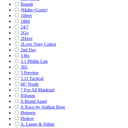
Brandt
(Malin+Goetz)
10feet
1884
24/7
2Go
2Have
2Love Tony Cohen
2nd Day
3 Bo
3.1 Phillip Lim
365
5 Preview
5.11 Tactical
66° North
7 For All Mankind
81hours
A Brand Apart
A Xoco by Anthon Berg
Ørgreen
Ørskov
A. Lange & Söhne