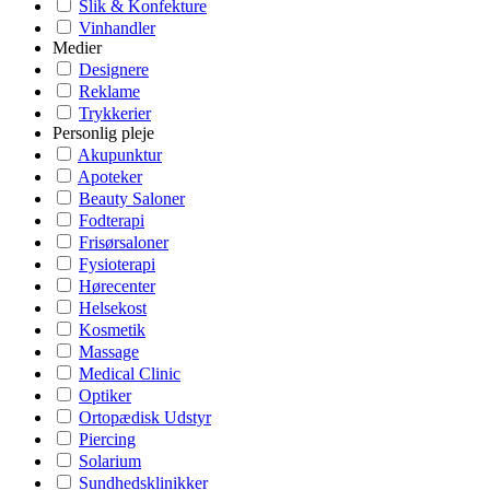
Slik & Konfekture
Vinhandler
Medier
Designere
Reklame
Trykkerier
Personlig pleje
Akupunktur
Apoteker
Beauty Saloner
Fodterapi
Frisørsaloner
Fysioterapi
Hørecenter
Helsekost
Kosmetik
Massage
Medical Clinic
Optiker
Ortopædisk Udstyr
Piercing
Solarium
Sundhedsklinikker