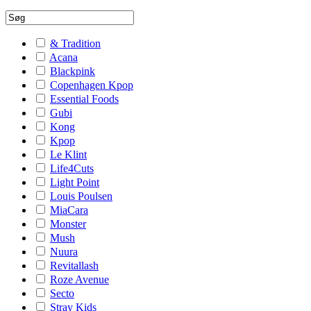
& Tradition
Acana
Blackpink
Copenhagen Kpop
Essential Foods
Gubi
Kong
Kpop
Le Klint
Life4Cuts
Light Point
Louis Poulsen
MiaCara
Monster
Mush
Nuura
Revitallash
Roze Avenue
Secto
Stray Kids