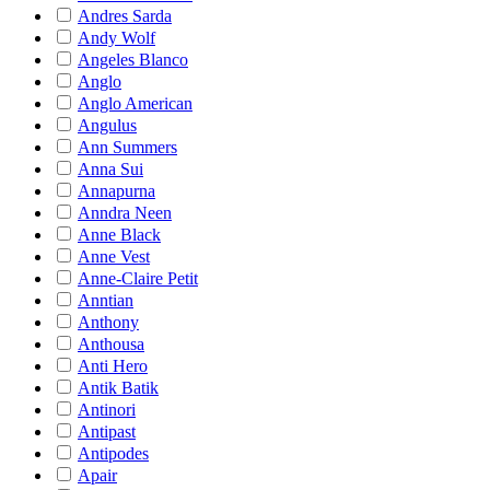
Andres Sarda
Andy Wolf
Angeles Blanco
Anglo
Anglo American
Angulus
Ann Summers
Anna Sui
Annapurna
Anndra Neen
Anne Black
Anne Vest
Anne-Claire Petit
Anntian
Anthony
Anthousa
Anti Hero
Antik Batik
Antinori
Antipast
Antipodes
Apair