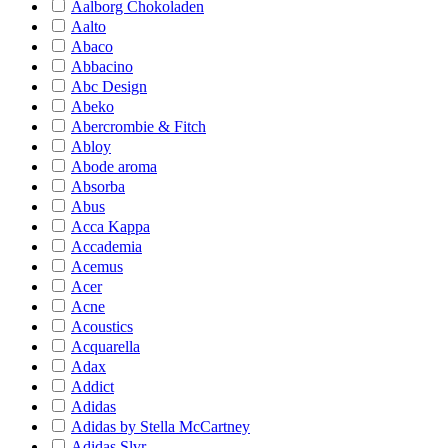
Aalborg Chokoladen
Aalto
Abaco
Abbacino
Abc Design
Abeko
Abercrombie & Fitch
Abloy
Abode aroma
Absorba
Abus
Acca Kappa
Accademia
Acemus
Acer
Acne
Acoustics
Acquarella
Adax
Addict
Adidas
Adidas by Stella McCartney
Adidas Slvr