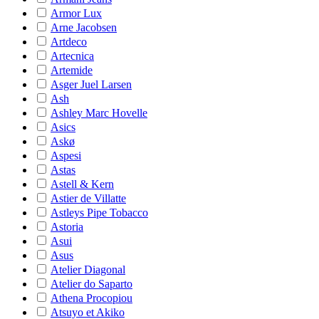
Armor Lux
Arne Jacobsen
Artdeco
Artecnica
Artemide
Asger Juel Larsen
Ash
Ashley Marc Hovelle
Asics
Askø
Aspesi
Astas
Astell & Kern
Astier de Villatte
Astleys Pipe Tobacco
Astoria
Asui
Asus
Atelier Diagonal
Atelier do Saparto
Athena Procopiou
Atsuyo et Akiko