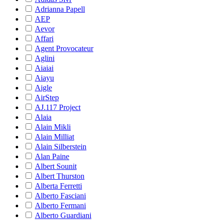
Adrianna Papell
AEP
Aevor
Affari
Agent Provocateur
Aglini
Aiaiai
Aiayu
Aigle
AirStep
AJ.117 Project
Alaia
Alain Mikli
Alain Milliat
Alain Silberstein
Alan Paine
Albert Sounit
Albert Thurston
Alberta Ferretti
Alberto Fasciani
Alberto Fermani
Alberto Guardiani