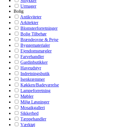
Smykker
Urmager
Bolig
Antikviteter
Arkitekter
Blomsterforretninger
Bolig Tilbehør
Brændeovne & Pejse
Byggematerialer
Ejendomsmægler
Farvehandler
Gardinbutikker
Haveudstyr
Indretningsbutik
Isenkræmmer
Køkken/Badeværelse
Lampeforretning
Møbler
Miljø Løsninger
Mosaikgalleri
Sikkerhed
Tæppehandler
Værktøj