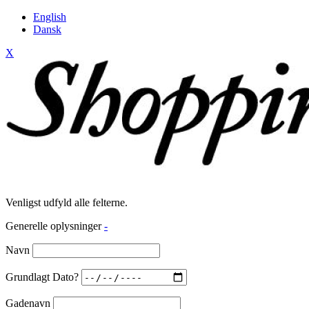
English
Dansk
X
Venligst udfyld alle felterne.
Generelle oplysninger
-
Navn
Grundlagt Dato?
Gadenavn