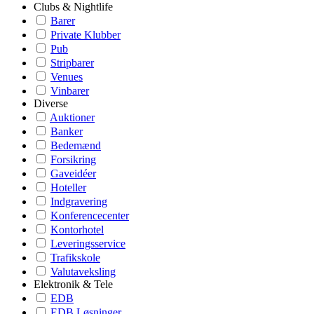
Clubs & Nightlife
Barer
Private Klubber
Pub
Stripbarer
Venues
Vinbarer
Diverse
Auktioner
Banker
Bedemænd
Forsikring
Gaveidéer
Hoteller
Indgravering
Konferencecenter
Kontorhotel
Leveringsservice
Trafikskole
Valutaveksling
Elektronik & Tele
EDB
EDB Løsninger