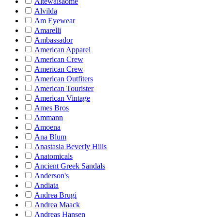
Altewaisaome
Alvilda
Am Eyewear
Amarelli
Ambassador
American Apparel
American Crew
American Crew
American Outfiters
American Tourister
American Vintage
Ames Bros
Ammann
Amoena
Ana Blum
Anastasia Beverly Hills
Anatomicals
Ancient Greek Sandals
Anderson's
Andiata
Andrea Brugi
Andrea Maack
Andreas Hansen