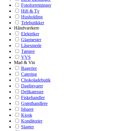
Fotoforretninger
Hifi & Tv
Husholding
Telebutikker
Håndværkere
Elektriker
Glarmester
Låsesmede
Tømrer
VVS
Mad & Vin
Bagerier
Catering
Chokoladebutik
Dagligvarer
Delikatesser
Fiskehandler
Grønthandlere
Isbarer
Kiosk
Konditorier
Slagter