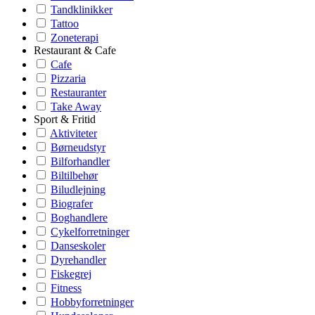
Tandklinikker
Tattoo
Zoneterapi
Restaurant & Cafe
Cafe
Pizzaria
Restauranter
Take Away
Sport & Fritid
Aktiviteter
Børneudstyr
Bilforhandler
Biltilbehør
Biludlejning
Biografer
Boghandlere
Cykelforretninger
Danseskoler
Dyrehandler
Fiskegrej
Fitness
Hobbyforretninger