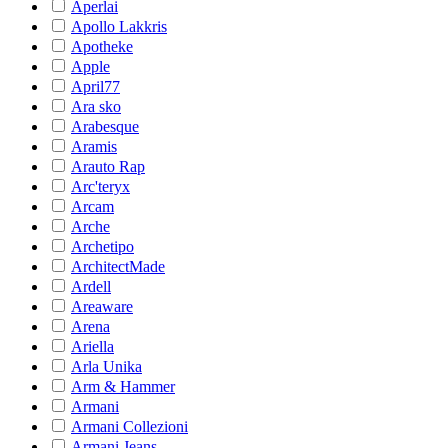
Aperlai
Apollo Lakkris
Apotheke
Apple
April77
Ara sko
Arabesque
Aramis
Arauto Rap
Arc'teryx
Arcam
Arche
Archetipo
ArchitectMade
Ardell
Areaware
Arena
Ariella
Arla Unika
Arm & Hammer
Armani
Armani Collezioni
Armani Jeans