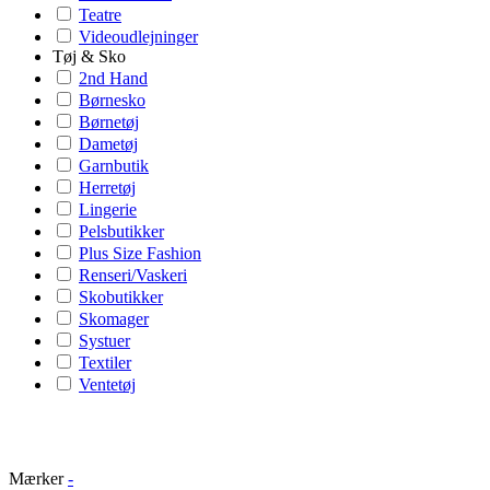
Teatre
Videoudlejninger
Tøj & Sko
2nd Hand
Børnesko
Børnetøj
Dametøj
Garnbutik
Herretøj
Lingerie
Pelsbutikker
Plus Size Fashion
Renseri/Vaskeri
Skobutikker
Skomager
Systuer
Textiler
Ventetøj
Mærker
-