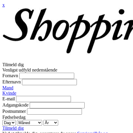
x
Tilmeld dig
Venligst udfyld nedenstående
Fornavn
Efternavn
Mand
Kvinde
E-mail
Adgangskode
Postnummer
Fødselsedag
Tilmeld dig